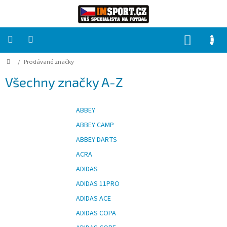
Přejít
na
obsah
NÁKUP
KOŠÍK
Domů
/
Prodávané značky
PRO
TÝMY
Všechny značky A-Z
Sady
fotbalových
ABBEY
dresů
ABBEY CAMP
HRÁČ
ABBEY DARTS
ACRA
Brankáři
ADIDAS
ADIDAS 11PRO
Potisk,
ADIDAS ACE
grafika,
reklamní
ADIDAS COPA
služby