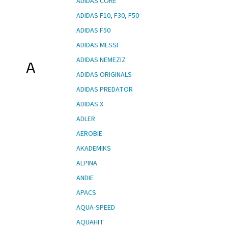
ADIDAS CORE
Branky
ADIDAS F10, F30, F50
ADIDAS F50
Jarda
ADIDAS MESSI
Kužel
-
ADIDAS NEMEZIZ
A
Okresní
přebor
ADIDAS ORIGINALS
ADIDAS PREDATOR
Sítě
ADIDAS X
ADLER
Speciální
nabídka
AEROBIE
AKADEMIKS
Obchod
-
ALPINA
skladem
ANDIE
APACS
Poháry
AQUA-SPEED
Kontakty
AQUAHIT