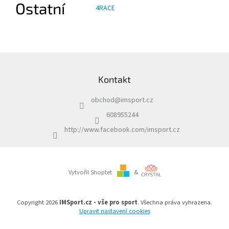
Ostatní
4RACE
Z
á
Kontakt
p
a
obchod
@
imsport.cz
t
í
608955244
http://www.facebook.com/imsport.cz
Vytvořil Shoptet
&
Copyright 2026
IMSport.cz - vše pro sport
. Všechna práva vyhrazena.
Upravit nastavení cookies