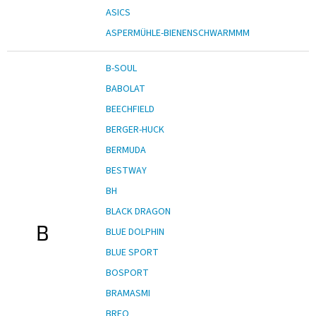
Obchodní
ASICS
podmínky
ASPERMÜHLE-BIENENSCHWARMMM
Tabulky
velikostí
B-SOUL
Značky
BABOLAT
BEECHFIELD
Přihlášení
BERGER-HUCK
BERMUDA
BESTWAY
BH
BLACK DRAGON
B
BLUE DOLPHIN
BLUE SPORT
BOSPORT
BRAMASMI
BREO