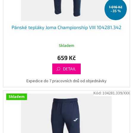
t
1 016 Kč
ů
–35 %
Pánské tepláky Joma Championship VIII 104281.342
Skladem
659 Kč
DETAIL
Expedice do 7 pracovních dnů od objednávky
Kód:
104281.339/XXX
Skladem