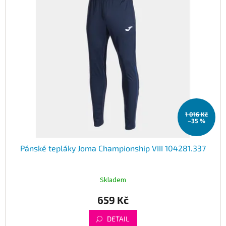
1 016 Kč
–35 %
Pánské tepláky Joma Championship VIII 104281.337
Skladem
659 Kč
DETAIL