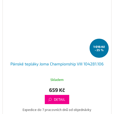
1 016 Kč
–35 %
Pánské tepláky Joma Championship VIII 104281.106
Skladem
659 Kč
DETAIL
Expedice do 7 pracovních dnů od objednávky