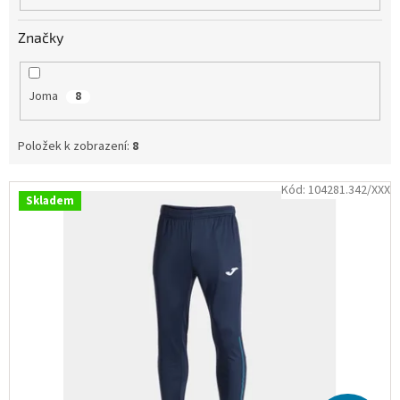
Obchodní
podmínky
Značky
Tabulky
velikostí
Joma
8
Značky
Položek k zobrazení:
8
Přihlášení
V
Kód:
104281.342/XXX
Skladem
ý
p
i
s
p
r
o
d
u
k