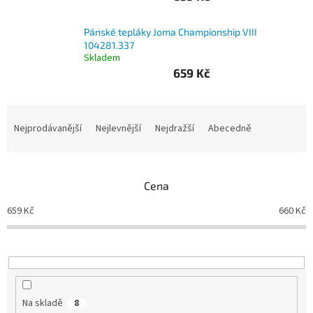
Branky
Pánské tepláky Joma Championship VIII
104281.337
Skladem
Jarda
Kužel
659 Kč
-
Okresní
přebor
Ř
a
Nejprodávanější
Nejlevnější
Nejdražší
Abecedně
Sítě
z
e
n
Speciální
nabídka
Cena
í
p
659
Kč
660
Kč
Obchod
r
-
skladem
o
d
u
Poháry
k
t
Kontakty
Na skladě
8
ů