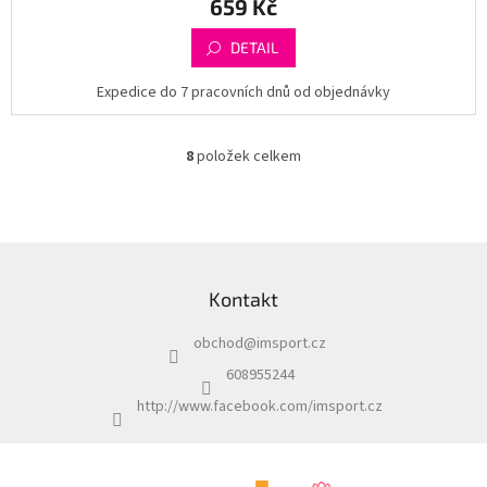
659 Kč
DETAIL
Expedice do 7 pracovních dnů od objednávky
8
položek celkem
O
v
l
á
d
Z
a
á
c
Kontakt
p
í
a
p
obchod
@
imsport.cz
t
r
í
v
608955244
k
http://www.facebook.com/imsport.cz
y
v
ý
p