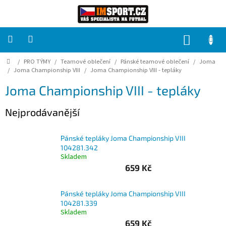
Přejít
na
obsah
NÁKUP
KOŠÍK
Domů
/
PRO TÝMY
/
Teamové oblečení
/
Pánské teamové oblečení
/
Joma
PRO
TÝMY
/
Joma Championship VIII
/
Joma Championship VIII - tepláky
Joma Championship VIII - tepláky
Sady
fotbalových
Nejprodávanější
dresů
HRÁČ
Pánské tepláky Joma Championship VIII
104281.342
Skladem
Brankáři
659 Kč
Potisk,
Pánské tepláky Joma Championship VIII
grafika,
104281.339
reklamní
Skladem
služby
659 Kč