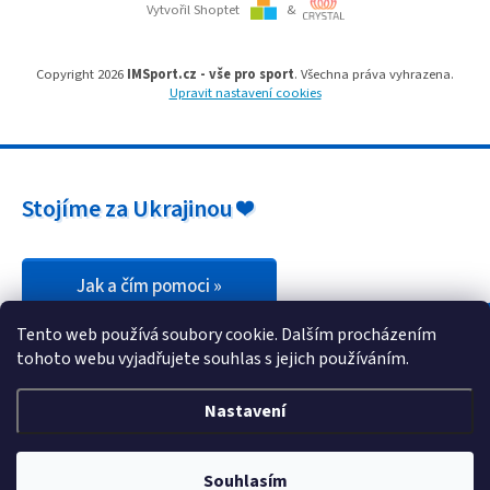
i
Vytvořil Shoptet
&
s
u
Copyright 2026
IMSport.cz - vše pro sport
. Všechna práva vyhrazena.
Upravit nastavení cookies
Stojíme za Ukrajinou ❤️
Jak a čím pomoci »
Tento web používá soubory cookie. Dalším procházením
tohoto webu vyjadřujete souhlas s jejich používáním.
Nastavení
Souhlasím