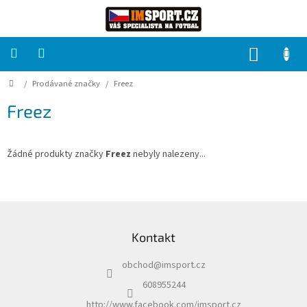
Přejít
na
obsah
NÁKUP
KOŠÍK
Domů
/
Prodávané značky
/
Freez
PRO
TÝMY
Freez
Sady
fotbalových
dresů
Žádné produkty značky
Freez
nebyly nalezeny...
HRÁČ
Z
á
Brankáři
Kontakt
p
a
Potisk,
obchod
@
imsport.cz
t
grafika,
reklamní
í
608955244
služby
http://www.facebook.com/imsport.cz