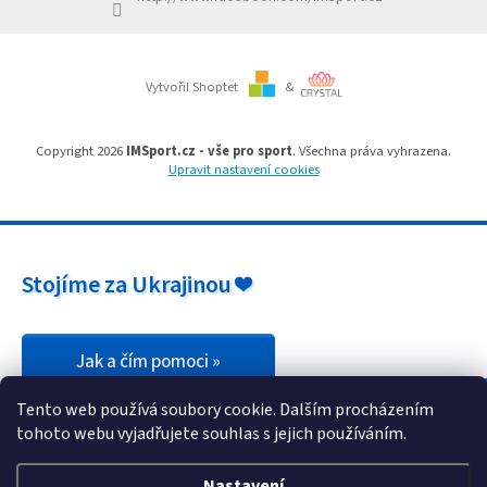
Branky
Vytvořil Shoptet
&
Jarda
Kužel
-
Okresní
Copyright 2026
IMSport.cz - vše pro sport
. Všechna práva vyhrazena.
přebor
Upravit nastavení cookies
Sítě
Speciální
Stojíme za Ukrajinou ❤️
nabídka
Obchod
-
skladem
Jak a čím pomoci »
Tento web používá soubory cookie. Dalším procházením
Poháry
tohoto webu vyjadřujete souhlas s jejich používáním.
Kontakty
Nastavení