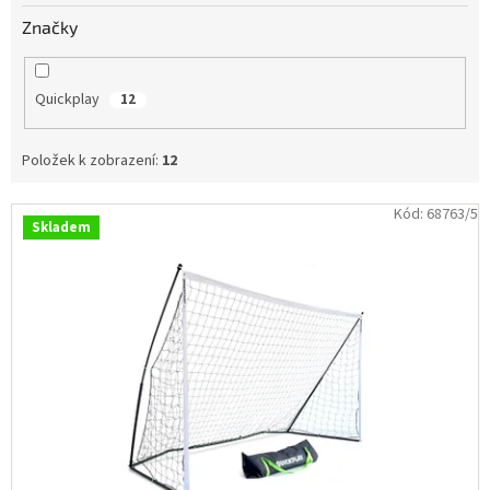
Obchodní
Značky
podmínky
Tabulky
velikostí
Quickplay
12
Značky
Položek k zobrazení:
12
Přihlášení
V
Kód:
68763/5
Skladem
ý
p
i
s
p
r
o
d
u
k
t