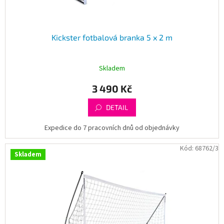
ů
Kickster fotbalová branka 5 x 2 m
Skladem
3 490 Kč
DETAIL
Expedice do 7 pracovních dnů od objednávky
Kód:
68762/3
Skladem