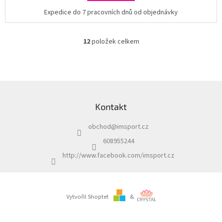
Expedice do 7 pracovních dnů od objednávky
12
položek celkem
O
v
l
á
d
Z
a
á
c
Kontakt
p
í
a
p
obchod
@
imsport.cz
t
r
í
v
608955244
k
http://www.facebook.com/imsport.cz
y
v
ý
p
i
Vytvořil Shoptet
&
s
u