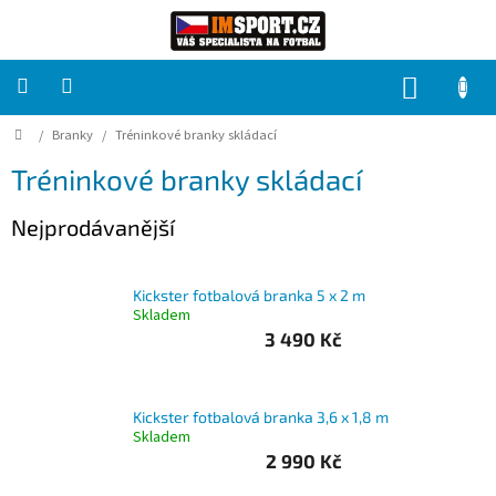
Přejít
na
obsah
NÁKUP
KOŠÍK
Domů
/
Branky
/
Tréninkové branky skládací
PRO
TÝMY
Tréninkové branky skládací
Sady
Nejprodávanější
fotbalových
dresů
Kickster fotbalová branka 5 x 2 m
HRÁČ
Skladem
3 490 Kč
Brankáři
Kickster fotbalová branka 3,6 x 1,8 m
Potisk,
Skladem
grafika,
reklamní
2 990 Kč
služby