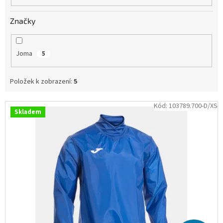
Obchodní
podmínky
Značky
Tabulky
velikostí
Joma
5
Značky
Položek k zobrazení:
5
Přihlášení
V
Kód:
103789.700-D/XS
Skladem
ý
p
i
s
p
r
o
d
u
k