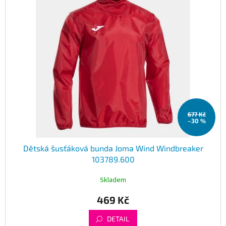
677 Kč
–30 %
Dětská šusťáková bunda Joma Wind Windbreaker
103789.600
Skladem
469 Kč
DETAIL