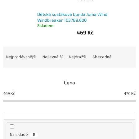
Branky
Dětská šusťáková bunda Joma Wind
Windbreaker 103789.600
Skladem
Jarda
Kužel
469 Kč
-
Okresní
přebor
Ř
a
Nejprodávanější
Nejlevnější
Nejdražší
Abecedně
Sítě
z
e
n
Speciální
nabídka
Cena
í
p
469
Kč
470
Kč
Obchod
r
-
skladem
o
d
u
Poháry
k
t
Kontakty
Na skladě
5
ů