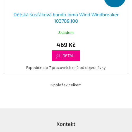
Dětská šusťáková bunda Joma Wind Windbreaker
103789.100
Skladem
469 Kč
DETAIL
Expedice do 7 pracovních dnů od objednávky
5
položek celkem
O
v
l
á
d
Z
a
á
c
Kontakt
p
í
a