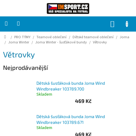
Přejít
na
obsah
NÁKUP
KOŠÍK
Domů
/
PRO TÝMY
/
Teamové oblečení
/
Dětské teamové oblečení
/
Joma
PRO
TÝMY
/
Joma Winter
/
Joma Winter - šusťákové bundy
/
Větrovky
Větrovky
Sady
fotbalových
Nejprodávanější
dresů
HRÁČ
Dětská šusťáková bunda Joma Wind
Windbreaker 103789.700
Skladem
Brankáři
469 Kč
Potisk,
Dětská šusťáková bunda Joma Wind
grafika,
Windbreaker 103789.671
reklamní
Skladem
služby
469 Kč