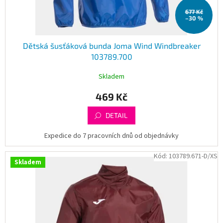
t
677 Kč
ů
–30 %
Dětská šusťáková bunda Joma Wind Windbreaker
103789.700
Skladem
469 Kč
DETAIL
Expedice do 7 pracovních dnů od objednávky
Kód:
103789.671-D/XS
Skladem