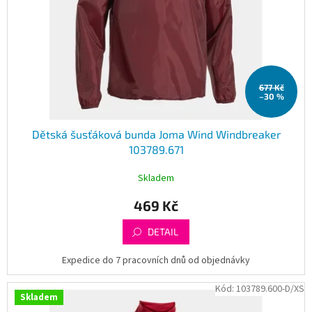
677 Kč
–30 %
Dětská šusťáková bunda Joma Wind Windbreaker
103789.671
Skladem
469 Kč
DETAIL
Expedice do 7 pracovních dnů od objednávky
Kód:
103789.600-D/XS
Skladem