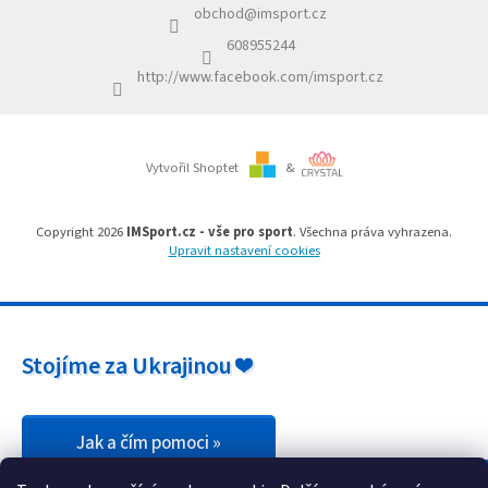
p
obchod
@
imsport.cz
t
r
í
v
608955244
k
http://www.facebook.com/imsport.cz
y
v
ý
p
i
Vytvořil Shoptet
&
s
u
Copyright 2026
IMSport.cz - vše pro sport
. Všechna práva vyhrazena.
Upravit nastavení cookies
Stojíme za Ukrajinou ❤️
Jak a čím pomoci »