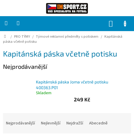
Přejít
na
obsah
NÁKUP
KOŠÍK
Domů
/
PRO TÝMY
/
Týmové reklamní předměty s potiskem
/
Kapitánská
PRO
TÝMY
páska včetně potisku
Kapitánská páska včetně potisku
Sady
fotbalových
Nejprodávanější
dresů
HRÁČ
Kapitánská páska Joma včetně potisku
400363.P01
Skladem
Brankáři
249 Kč
Potisk,
Ř
grafika,
a
reklamní
Nejprodávanější
Nejlevnější
Nejdražší
Abecedně
služby
z