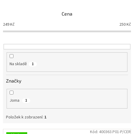
e
n
Branky
Cena
í
p
249
Kč
250
Kč
Jarda
r
Kužel
-
o
Okresní
d
přebor
u
k
Sítě
t
Na skladě
1
ů
Speciální
nabídka
Značky
Obchod
-
skladem
Joma
1
Poháry
Položek k zobrazení:
1
Kontakty
V
Kód:
400363.P01-P/CER