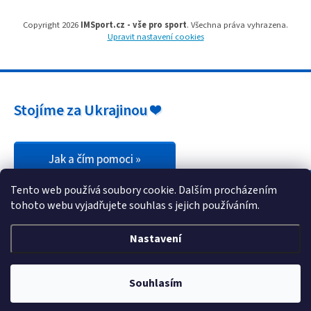
u
Copyright 2026
IMSport.cz - vše pro sport
. Všechna práva vyhrazena.
Upravit nastavení cookies
Stojíme za Ukrajinou ❤️
Jak a čím pomoci »
Tento web používá soubory cookie. Dalším procházením
tohoto webu vyjadřujete souhlas s jejich používáním.
Nastavení
Souhlasím