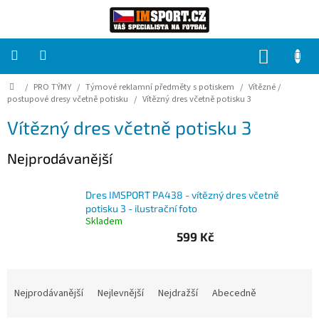
Přejít
na
obsah
NÁKUP
KOŠÍK
Domů
/
PRO TÝMY
/
Týmové reklamní předměty s potiskem
/
Vítězné /
PRO
TÝMY
postupové dresy včetně potisku
/
Vítězný dres včetně potisku 3
Vítězný dres včetně potisku 3
Sady
fotbalových
Nejprodávanější
dresů
HRÁČ
Dres IMSPORT PA438 - vítězný dres včetně
potisku 3 - ilustrační foto
Skladem
Brankáři
599 Kč
Potisk,
Ř
grafika,
a
reklamní
Nejprodávanější
Nejlevnější
Nejdražší
Abecedně
služby
z