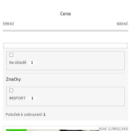
e
n
Branky
Cena
í
p
599
Kč
600
Kč
Jarda
r
Kužel
-
o
Okresní
d
přebor
u
k
Sítě
t
Na skladě
1
ů
Speciální
nabídka
Značky
Obchod
-
skladem
IMSPORT
1
Poháry
Položek k zobrazení:
1
Kontakty
V
Kód:
119601/XXX