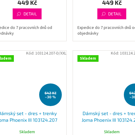
449 Kč
449 Kč
DETAIL
DETAIL
edice do 7 pracovních dnů od
Expedice do 7 pracovních dnů o
ednávky
objednávky
Kód:
103124.207-D/XXL
Kód:
103124.
ladem
Skladem
642 Kč
64
–30 %
–3
Dámský set - dres + trenky
Dámský set - dres + tre
oma Phoenix III 103124.207
Joma Phoenix III 103124
Skladem
Skladem