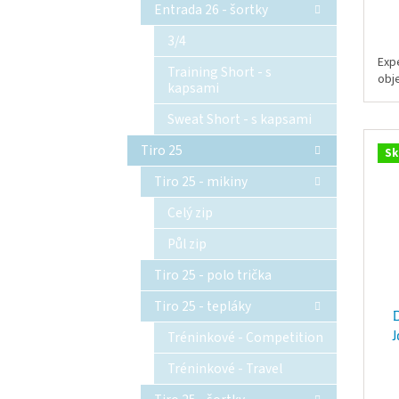
Entrada 26 - šortky
3/4
Exp
Training Short - s
obj
kapsami
Sweat Short - s kapsami
Tiro 25
Sk
Tiro 25 - mikiny
Celý zip
Půl zip
Tiro 25 - polo trička
Tiro 25 - tepláky
J
Tréninkové - Competition
Tréninkové - Travel