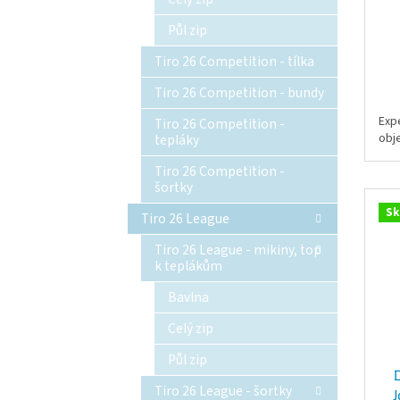
Půl zip
Tiro 26 Competition - tílka
Tiro 26 Competition - bundy
Exp
Tiro 26 Competition -
obj
tepláky
Tiro 26 Competition -
šortky
Sk
Tiro 26 League
Tiro 26 League - mikiny, top
k teplákům
Bavlna
Celý zip
Půl zip
Tiro 26 League - šortky
J