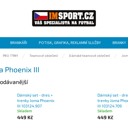
BRANKÁŘI
POTISK, GRAFIKA, REKLAMNÍ SLUŽBY
BRANKY
ů
PRO TÝMY
Teamové oblečení
Dámské teamové oblečení
Jo
 Phoenix III
odávanější
Dámský set - dres +
Dámský set - dre
trenky Joma Phoenix
trenky Joma Pho
III 103124.907
III 103124.709
Skladem
Skladem
449 Kč
449 Kč