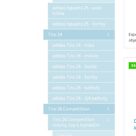
adidas Squadra 25 - polo
trička
adidas Squadra 25 - šortky
Tiro 24
Exp
obj
adidas Tiro 24 - trika
adidas Tiro 24 - mikiny
Sk
adidas Tiro 24 - bundy
adidas Tiro 24 - šortky
adidas Tiro 24 - kalhoty
adidas Tiro 24 - 3/4 kalhoty
Tiro 26 Competition
Tiro 26 Competition -
mikiny, top k teplákům
J
Celý zip