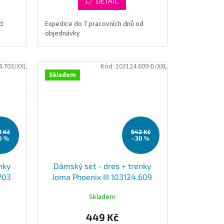
DETAIL
d
Expedice do 7 pracovních dnů od
objednávky
4.703/XXL
Kód:
103124.609-D/XXL
Skladem
2 Kč
642 Kč
0 %
–30 %
nky
Dámský set - dres + trenky
.703
Joma Phoenix III 103124.609
Skladem
449 Kč