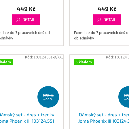
449 Kč
449 Kč
DETAIL
DETAIL
edice do 7 pracovních dnů od
Expedice do 7 pracovních dnů o
ednávky
objednávky
Kód:
103124.551-D/XXL
Kód:
103124.
ladem
Skladem
578 Kč
57
–22 %
–2
Dámský set - dres + trenky
Dámský set - dres + tre
oma Phoenix III 103124.551
Joma Phoenix III 103124