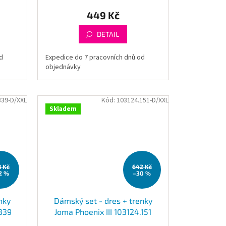
449 Kč
DETAIL
d
Expedice do 7 pracovních dnů od
objednávky
339-D/XXL
Kód:
103124.151-D/XXL
Skladem
8 Kč
642 Kč
2 %
–30 %
nky
Dámský set - dres + trenky
.339
Joma Phoenix III 103124.151