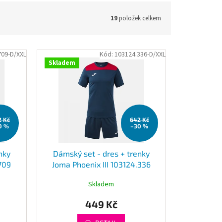
19
položek celkem
709-D/XXL
Kód:
103124.336-D/XXL
Skladem
2 Kč
642 Kč
0 %
–30 %
nky
Dámský set - dres + trenky
.709
Joma Phoenix III 103124.336
Skladem
449 Kč