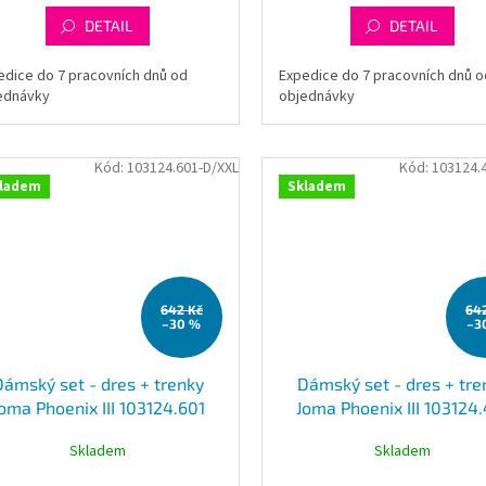
DETAIL
DETAIL
edice do 7 pracovních dnů od
Expedice do 7 pracovních dnů o
ednávky
objednávky
Kód:
103124.601-D/XXL
Kód:
103124.
ladem
Skladem
642 Kč
64
–30 %
–3
Dámský set - dres + trenky
Dámský set - dres + tre
oma Phoenix III 103124.601
Joma Phoenix III 103124
Skladem
Skladem