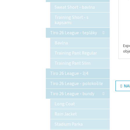
Sweat Short - bavlna
Training Short - s
kapsami
Tiro 26 League - tepláky
Bavlna
Exp
obj
Training Pant Regular
Training Pant Slim
Tiro 26 League - 3/4
Tiro 26 League - polokošile
NA
Tiro 26 League - bundy
Long Coat
Rain Jacket
Stadium Parka