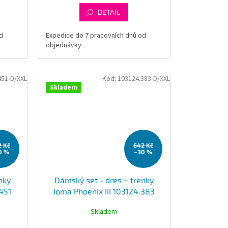
DETAIL
d
Expedice do 7 pracovních dnů od
objednávky
451-D/XXL
Kód:
103124.383-D/XXL
Skladem
2 Kč
642 Kč
0 %
–30 %
nky
Dámský set - dres + trenky
.451
Joma Phoenix III 103124.383
Skladem