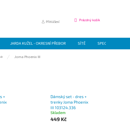
NÁKUPNÍ
Prázdný košík
Přihlášení
KOŠÍK
JARDA KUŽEL - OKRESNÍ PŘEBOR
SÍTĚ
SPECIÁLNÍ NABÍDK
ma
Joma Phoenix III
s +
Dámský set - dres +
enix
trenky Joma Phoenix
III 103124.336
Skladem
449 Kč