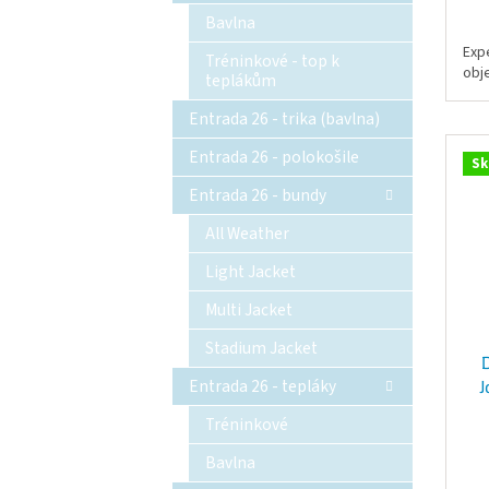
Bavlna
Exp
Tréninkové - top k
obj
teplákům
Entrada 26 - trika (bavlna)
Entrada 26 - polokošile
Sk
Entrada 26 - bundy
All Weather
Light Jacket
Multi Jacket
Stadium Jacket
Entrada 26 - tepláky
J
Tréninkové
Bavlna