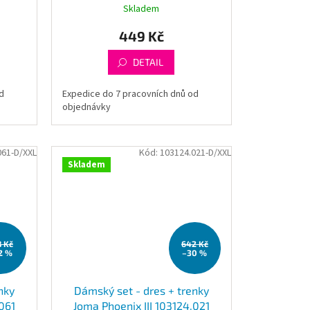
Skladem
449 Kč
DETAIL
d
Expedice do 7 pracovních dnů od
objednávky
061-D/XXL
Kód:
103124.021-D/XXL
Skladem
8 Kč
642 Kč
2 %
–30 %
nky
Dámský set - dres + trenky
.061
Joma Phoenix III 103124.021