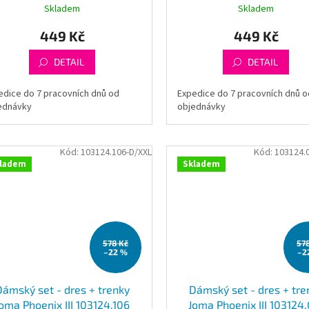
Skladem
Skladem
449 Kč
449 Kč
DETAIL
DETAIL
edice do 7 pracovních dnů od
Expedice do 7 pracovních dnů o
ednávky
objednávky
Kód:
103124.106-D/XXL
Kód:
103124.
ladem
Skladem
578 Kč
57
–22 %
–2
Dámský set - dres + trenky
Dámský set - dres + tre
oma Phoenix III 103124.106
Joma Phoenix III 103124