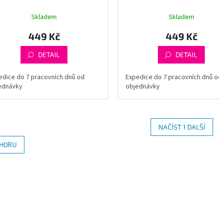
Skladem
Skladem
449 Kč
449 Kč
DETAIL
DETAIL
edice do 7 pracovních dnů od
Expedice do 7 pracovních dnů o
ednávky
objednávky
NAČÍST 1 DALŠÍ
O
HORU
v
l
á
d
a
c
í
p