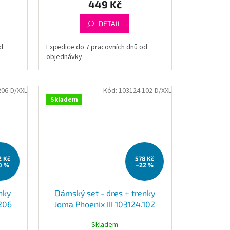
449 Kč
DETAIL
d
Expedice do 7 pracovních dnů od
objednávky
206-D/XXL
Kód:
103124.102-D/XXL
Skladem
2 Kč
578 Kč
0 %
–22 %
nky
Dámský set - dres + trenky
.206
Joma Phoenix III 103124.102
Skladem