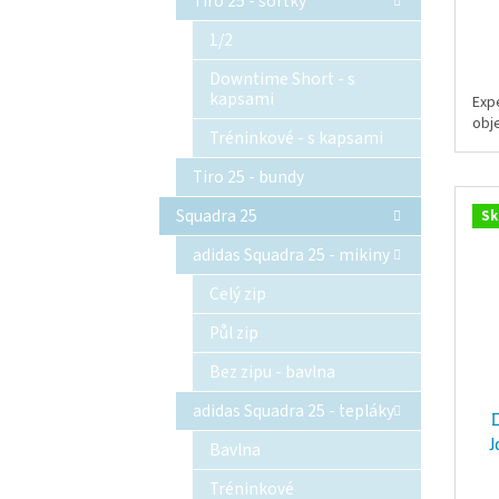
Tiro 25 - šortky
1/2
Downtime Short - s
kapsami
Exp
obj
Tréninkové - s kapsami
Tiro 25 - bundy
Squadra 25
Sk
adidas Squadra 25 - mikiny
Celý zip
Půl zip
Bez zipu - bavlna
adidas Squadra 25 - tepláky
J
Bavlna
Tréninkové