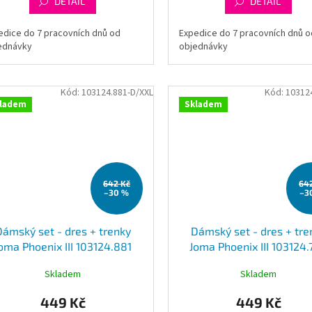
DETAIL
DETAIL
edice do 7 pracovních dnů od
Expedice do 7 pracovních dnů o
ednávky
objednávky
Kód:
103124.881-D/XXL
Kód:
10312
ladem
Skladem
642 Kč
64
–30 %
–3
Dámský set - dres + trenky
Dámský set - dres + tre
oma Phoenix III 103124.881
Joma Phoenix III 103124
Skladem
Skladem
449 Kč
449 Kč