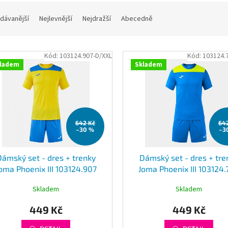
dávanější
Nejlevnější
Nejdražší
Abecedně
Kód:
103124.907-D/XXL
Kód:
103124.
ladem
Skladem
642 Kč
64
–30 %
–3
Dámský set - dres + trenky
Dámský set - dres + tre
oma Phoenix III 103124.907
Joma Phoenix III 103124
Skladem
Skladem
449 Kč
449 Kč