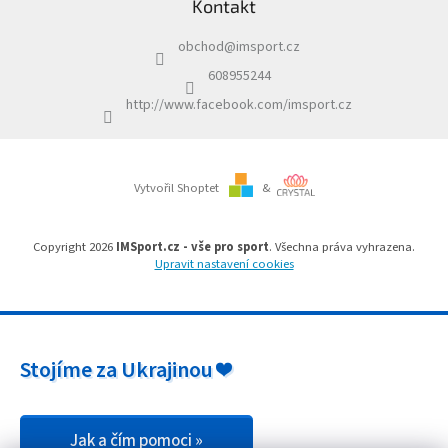
Kontakt
p
í
a
p
obchod
@
imsport.cz
t
r
í
v
608955244
k
http://www.facebook.com/imsport.cz
y
v
ý
p
i
Vytvořil Shoptet
&
s
u
Copyright 2026
IMSport.cz - vše pro sport
. Všechna práva vyhrazena.
Upravit nastavení cookies
Stojíme za Ukrajinou ❤️
Jak a čím pomoci »