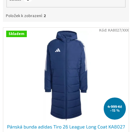
Obchodní
podmínky
Položek k zobrazení:
2
Tabulky
velikostí
V
Kód:
KA8027/XXX
Skladem
ý
Značky
p
i
Přihlášení
s
p
r
o
d
u
k
t
4 999 Kč
ů
–15 %
Pánská bunda adidas Tiro 26 League Long Coat KA8027