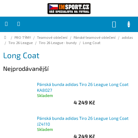
Přejít
na
obsah
NÁKUP
KOŠÍK
Domů
/
PRO TÝMY
/
Teamové oblečení
/
Pánské teamové oblečení
/
adidas
PRO
TÝMY
/
Tiro 26 League
/
Tiro 26 League - bundy
/
Long Coat
Long Coat
Sady
fotbalových
Nejprodávanější
dresů
HRÁČ
Pánská bunda adidas Tiro 26 League Long Coat
KA8027
Skladem
Brankáři
4 249 Kč
Potisk,
Pánská bunda adidas Tiro 26 League Long Coat
grafika,
JZ4110
reklamní
Skladem
služby
4 249 Kč