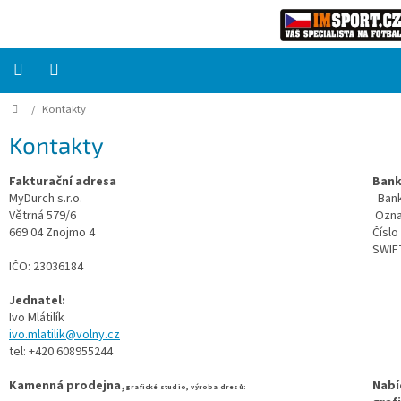
Přejít
na
obsah
Domů
/
Kontakty
PRO
TÝMY
Kontakty
Sady
Fakturační adresa
B
fotbalových
dresů
MyDurch s.r.o.
Ban
Větrná 579/6
Ozna
669 04 Znojmo 4
Čísl
HRÁČ
SWIF
IČO:
23036184
Brankáři
Jednatel:
Ivo Mlátilík
ivo.mlatilik@volny.cz
Potisk,
tel: +420 608955244
grafika,
reklamní
služby
Kamenná prodejna,
Nabí
grafické studio, výroba dresů: