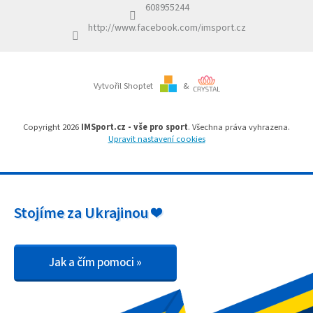
í
608955244
Obchodní
podmínky
http://www.facebook.com/imsport.cz
Tabulky
velikostí
Vytvořil Shoptet
&
Značky
Přihlášení
Copyright 2026
IMSport.cz - vše pro sport
. Všechna práva vyhrazena.
Upravit nastavení cookies
Stojíme za Ukrajinou ❤️
Jak a čím pomoci »