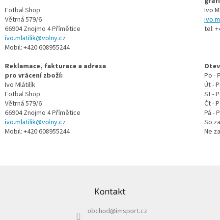
graf
Fotbal Shop
Ivo Ml
Branky
Větrná 579/6
ivo.m
66904 Znojmo 4 Přímětice
tel: 
ivo.mlatilik@volny.cz
Jarda
Mobil: +420 608955244
Kužel
-
Okresní
Reklamace, fakturace a adresa
Otev
přebor
pro vrácení zboží:
Po - 
Ivo Mlátilík
Út - 
Fotbal Shop
St - 
Sítě
Větrná 579/6
Čt - 
66904 Znojmo 4 Přímětice
Pá - 
Speciální
ivo.mlatilik@volny.cz
So za
nabídka
Mobil: +420 608955244
Ne za
Obchod
-
skladem
Z
á
Poháry
Kontakt
p
a
Kontakty
obchod
@
imsport.cz
t