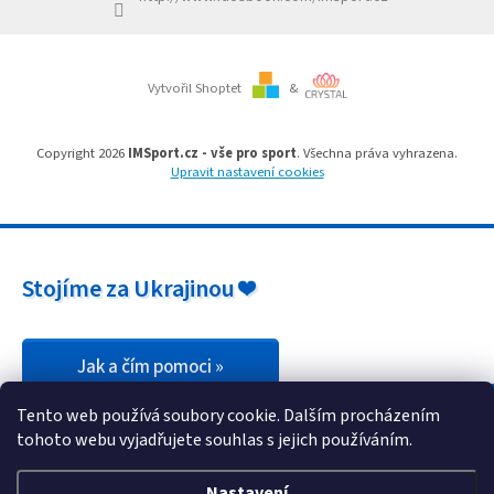
Branky
Vytvořil Shoptet
&
Jarda
Kužel
-
Okresní
Copyright 2026
IMSport.cz - vše pro sport
. Všechna práva vyhrazena.
přebor
Upravit nastavení cookies
Sítě
Speciální
Stojíme za Ukrajinou ❤️
nabídka
Obchod
-
skladem
Jak a čím pomoci »
Tento web používá soubory cookie. Dalším procházením
Poháry
tohoto webu vyjadřujete souhlas s jejich používáním.
Kontakty
Nastavení