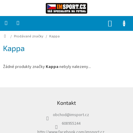
Přejít
na
obsah
NÁKUP
KOŠÍK
Domů
/
Prodávané značky
/
Kappa
PRO
TÝMY
Kappa
Sady
fotbalových
dresů
Žádné produkty značky
Kappa
nebyly nalezeny...
HRÁČ
Z
á
Brankáři
Kontakt
p
a
Potisk,
obchod
@
imsport.cz
t
grafika,
reklamní
í
608955244
služby
http://www.facebook.com/imsport.cz