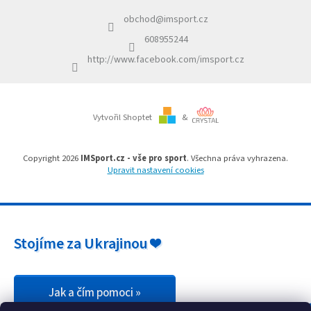
a
p
obchod
@
imsport.cz
t
r
í
v
608955244
k
http://www.facebook.com/imsport.cz
y
v
ý
p
i
Vytvořil Shoptet
&
s
u
Copyright 2026
IMSport.cz - vše pro sport
. Všechna práva vyhrazena.
Upravit nastavení cookies
Stojíme za Ukrajinou ❤️
Jak a čím pomoci »