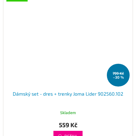
799 Kč
–30 %
Dámský set - dres + trenky Joma Lider 902560.102
Skladem
559 Kč