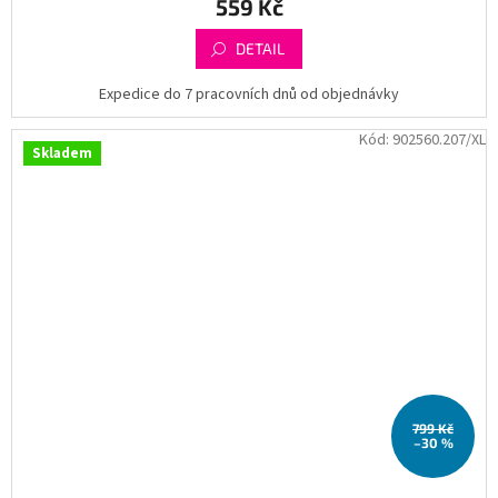
559 Kč
DETAIL
Expedice do 7 pracovních dnů od objednávky
Kód:
902560.207/XL
Skladem
799 Kč
–30 %