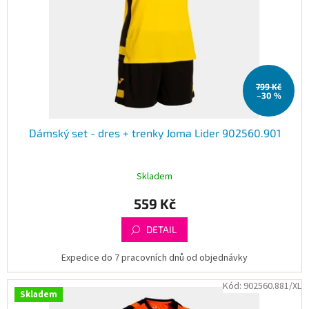
799 Kč
–30 %
Dámský set - dres + trenky Joma Lider 902560.901
Skladem
559 Kč
DETAIL
Expedice do 7 pracovních dnů od objednávky
Kód:
902560.881/XL
Skladem