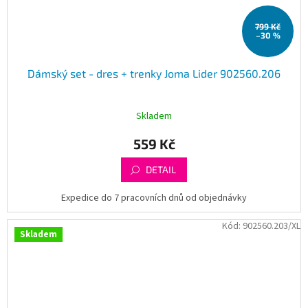
799 Kč
–30 %
Dámský set - dres + trenky Joma Lider 902560.206
Skladem
559 Kč
DETAIL
Expedice do 7 pracovních dnů od objednávky
Kód:
902560.203/XL
Skladem