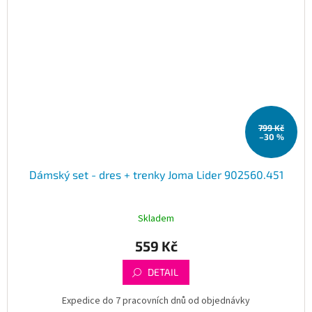
799 Kč
–30 %
Dámský set - dres + trenky Joma Lider 902560.451
Skladem
559 Kč
DETAIL
Expedice do 7 pracovních dnů od objednávky