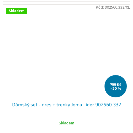
Kód:
902560.332/XL
Skladem
799 Kč
–30 %
Dámský set - dres + trenky Joma Lider 902560.332
Skladem