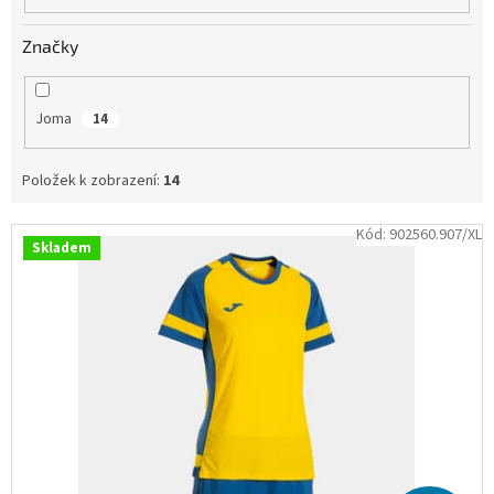
Obchodní
podmínky
Značky
Tabulky
velikostí
Joma
14
Značky
Položek k zobrazení:
14
Přihlášení
V
Kód:
902560.907/XL
Skladem
ý
p
i
s
p
r
o
d
u
k