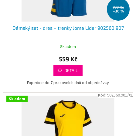
t
799 Kč
ů
–30 %
Dámský set - dres + trenky Joma Lider 902560.907
Skladem
559 Kč
DETAIL
Expedice do 7 pracovních dnů od objednávky
Kód:
902560.901/XL
Skladem