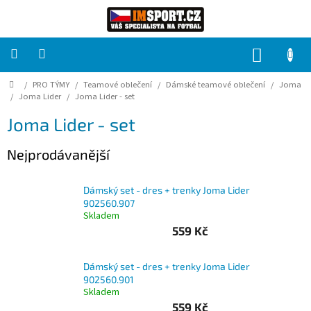
Přejít
na
obsah
NÁKUP
KOŠÍK
Domů
/
PRO TÝMY
/
Teamové oblečení
/
Dámské teamové oblečení
/
Joma
PRO
TÝMY
/
Joma Lider
/
Joma Lider - set
Joma Lider - set
Sady
fotbalových
Nejprodávanější
dresů
HRÁČ
Dámský set - dres + trenky Joma Lider
902560.907
Skladem
Brankáři
559 Kč
Potisk,
Dámský set - dres + trenky Joma Lider
grafika,
902560.901
reklamní
Skladem
služby
559 Kč