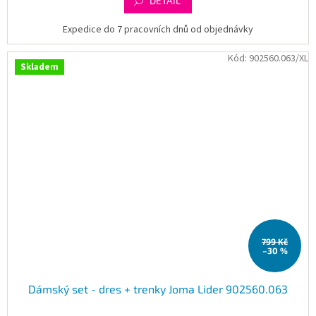
DETAIL
Expedice do 7 pracovních dnů od objednávky
Kód:
902560.063/XL
Skladem
799 Kč
–30 %
Dámský set - dres + trenky Joma Lider 902560.063