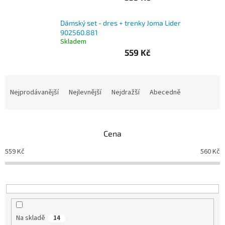
Branky
Dámský set - dres + trenky Joma Lider
902560.881
Skladem
Jarda
Kužel
559 Kč
-
Okresní
přebor
Ř
a
Nejprodávanější
Nejlevnější
Nejdražší
Abecedně
Sítě
z
e
n
Speciální
nabídka
Cena
í
p
559
Kč
560
Kč
Obchod
r
-
skladem
o
d
u
Poháry
k
t
Kontakty
Na skladě
14
ů