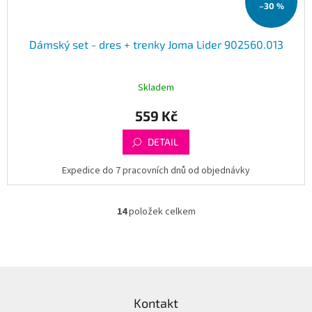
–30 %
Dámský set - dres + trenky Joma Lider 902560.013
Skladem
559 Kč
DETAIL
Expedice do 7 pracovních dnů od objednávky
14
položek celkem
O
v
l
á
d
Z
a
á
c
Kontakt
p
í