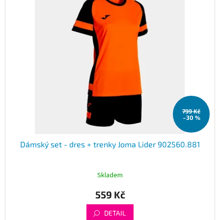
799 Kč
–30 %
Dámský set - dres + trenky Joma Lider 902560.881
Skladem
559 Kč
DETAIL