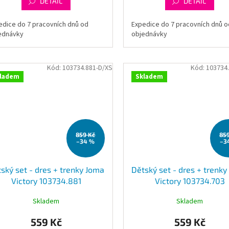
DETAIL
DETAIL
edice do 7 pracovních dnů od
Expedice do 7 pracovních dnů o
ednávky
objednávky
Kód:
103734.881-D/XS
Kód:
103734
ladem
Skladem
859 Kč
85
–34 %
–3
ský set - dres + trenky Joma
Dětský set - dres + trenk
Victory 103734.881
Victory 103734.703
Skladem
Skladem
559 Kč
559 Kč