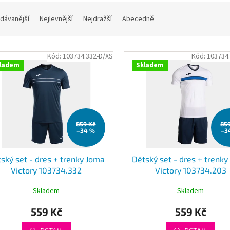
dávanější
Nejlevnější
Nejdražší
Abecedně
Kód:
103734.332-D/XS
Kód:
103734
ladem
Skladem
859 Kč
85
–34 %
–3
ský set - dres + trenky Joma
Dětský set - dres + trenk
Victory 103734.332
Victory 103734.203
Skladem
Skladem
559 Kč
559 Kč