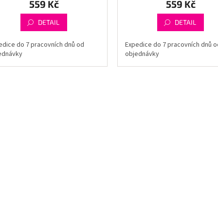
559 Kč
559 Kč
DETAIL
DETAIL
edice do 7 pracovních dnů od
Expedice do 7 pracovních dnů o
ednávky
objednávky
O
v
l
á
d
a
c
í
p
r
v
k
y
v