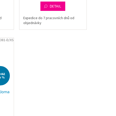
DETAIL
d
Expedice do 7 pracovních dnů od
objednávky
.381-D/XS
9 Kč
4 %
y Joma