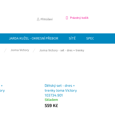
NÁKUPNÍ
Prázdný košík
Přihlášení
KOŠÍK
JARDA KUŽEL - OKRESNÍ PŘEBOR
SÍTĚ
SPECIÁLNÍ NABÍDK
a
Joma Victory
Joma Victory - set - dres + trenky
 +
Dětský set - dres +
ory
trenky Joma Victory
103734.901
Skladem
559 Kč