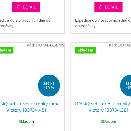
DETAIL
DETAIL
edice do 7 pracovních dnů od
Expedice do 7 pracovních dnů o
ednávky
objednávky
Kód:
103734.451-D/XS
Kód:
103734
ladem
Skladem
859 Kč
85
–34 %
–3
ský set - dres + trenky Joma
Dětský set - dres + trenk
Victory 103734.451
Victory 103734.381
Skladem
Skladem