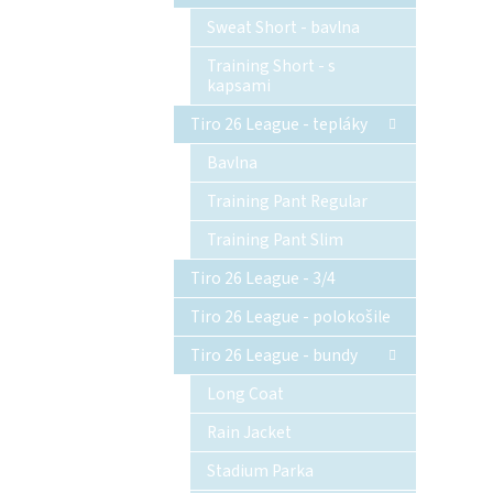
Sweat Short - bavlna
Training Short - s
kapsami
Tiro 26 League - tepláky
Bavlna
Training Pant Regular
Training Pant Slim
Tiro 26 League - 3/4
Tiro 26 League - polokošile
Tiro 26 League - bundy
Long Coat
Rain Jacket
Stadium Parka