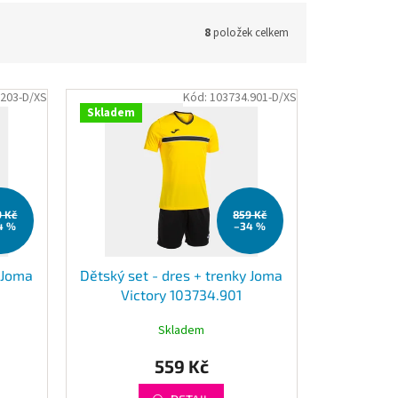
8
položek celkem
.203-D/XS
Kód:
103734.901-D/XS
Skladem
9 Kč
859 Kč
4 %
–34 %
y Joma
Dětský set - dres + trenky Joma
Victory 103734.901
Skladem
559 Kč