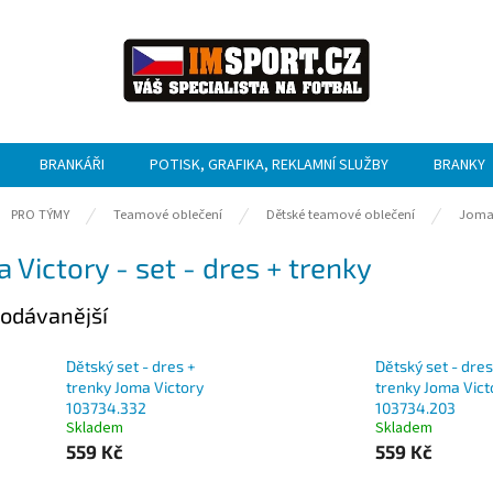
BRANKÁŘI
POTISK, GRAFIKA, REKLAMNÍ SLUŽBY
BRANKY
ů
PRO TÝMY
Teamové oblečení
Dětské teamové oblečení
Jom
 Victory - set - dres + trenky
odávanější
Dětský set - dres +
Dětský set - dres
trenky Joma Victory
trenky Joma Vict
103734.332
103734.203
Skladem
Skladem
559 Kč
559 Kč