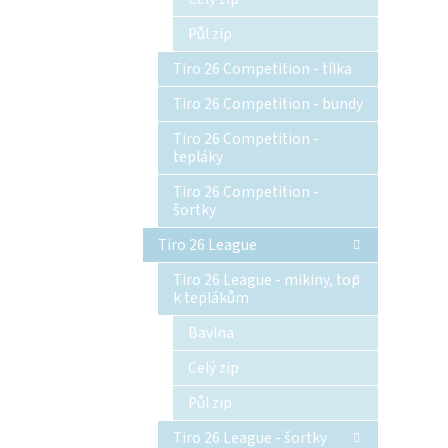
Půl zip
Tiro 26 Competition - tílka
Tiro 26 Competition - bundy
Tiro 26 Competition -
tepláky
Tiro 26 Competition -
šortky
Tiro 26 League
Tiro 26 League - mikiny, top
k teplákům
Bavlna
Celý zip
Půl zip
Tiro 26 League - šortky