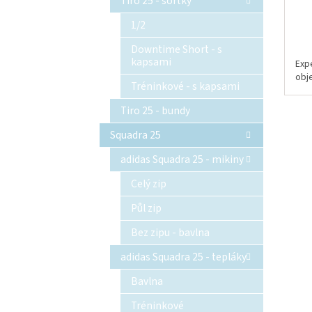
Tiro 25 - šortky
1/2
Downtime Short - s
kapsami
Exp
obj
Tréninkové - s kapsami
Tiro 25 - bundy
Squadra 25
adidas Squadra 25 - mikiny
Celý zip
Půl zip
Bez zipu - bavlna
adidas Squadra 25 - tepláky
Bavlna
Tréninkové