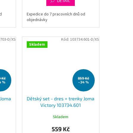
DETAIL
d
Expedice do 7 pracovních dnů od
objednávky
.703-D/XS
Kód:
103734.601-D/XS
Skladem
9 Kč
859 Kč
4 %
–34 %
y Joma
Dětský set - dres + trenky Joma
Victory 103734.601
Skladem
559 Kč