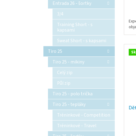
Entrada 26 - šortky
3/4
Exp
Training Short - s
obj
kapsami
Sweat Short - s kapsami
Tiro 25
Sk
Tiro 25 - mikiny
Celý zip
Půl zip
Tiro 25 - polo trička
Tiro 25 - tepláky
Dět
Tréninkové - Competition
Tréninkové - Travel