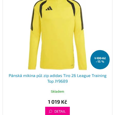
1 199 Kč
–15 %
Pánská mikina půl zip adidas Tiro 26 League Training
Top JY9689
Skladem
1 019 Kč
DETAIL