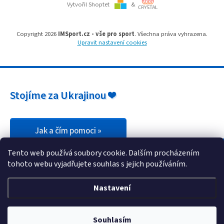
i
Vytvořil Shoptet
&
s
u
Copyright 2026
IMSport.cz - vše pro sport
. Všechna práva vyhrazena.
Upravit nastavení cookies
Stojíme za Ukrajinou ❤️
Jak a čím pomoci »
Tento web používá soubory cookie. Dalším procházením
tohoto webu vyjadřujete souhlas s jejich používáním.
Nastavení
Souhlasím