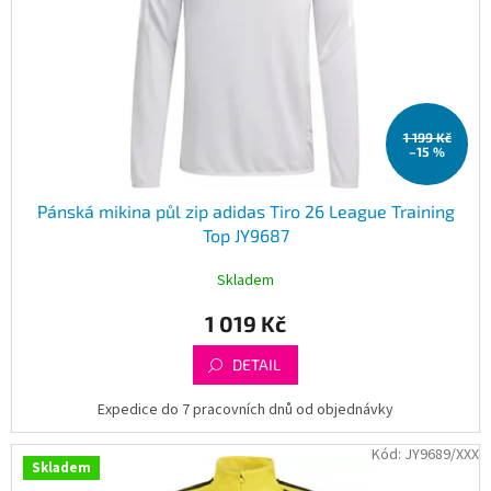
1 199 Kč
–15 %
Pánská mikina půl zip adidas Tiro 26 League Training
Top JY9687
Skladem
1 019 Kč
DETAIL
Expedice do 7 pracovních dnů od objednávky
Kód:
JY9689/XXX
Skladem