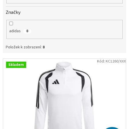
Obchodní
podmínky
Značky
Tabulky
velikostí
adidas
8
Značky
Položek k zobrazení:
8
Přihlášení
V
Kód:
KC1260/XXX
Skladem
ý
p
i
s
p
r
o
d
u
k