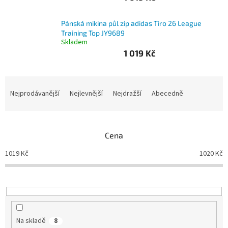
Branky
Pánská mikina půl zip adidas Tiro 26 League
Training Top JY9689
Skladem
Jarda
Kužel
1 019 Kč
-
Okresní
přebor
Ř
a
Nejprodávanější
Nejlevnější
Nejdražší
Abecedně
Sítě
z
e
n
Speciální
nabídka
Cena
í
p
1019
Kč
1020
Kč
Obchod
r
-
skladem
o
d
u
Poháry
k
t
Kontakty
Na skladě
8
ů