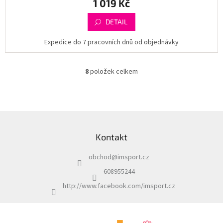
1 019 Kč
DETAIL
Expedice do 7 pracovních dnů od objednávky
8
položek celkem
O
v
l
á
d
Z
a
á
c
Kontakt
p
í
a
p
obchod
@
imsport.cz
t
r
í
v
608955244
k
http://www.facebook.com/imsport.cz
y
v
ý
p