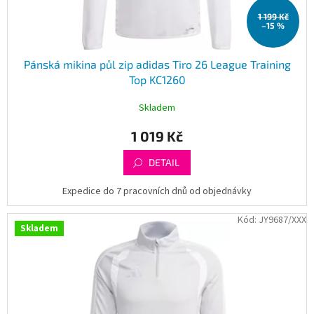
t
1 199 Kč
ů
–15 %
Pánská mikina půl zip adidas Tiro 26 League Training
Top KC1260
Skladem
1 019 Kč
DETAIL
Expedice do 7 pracovních dnů od objednávky
Kód:
JY9687/XXX
Skladem