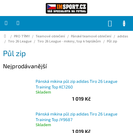
Přejít
na
obsah
NÁKUP
KOŠÍK
Domů
/
PRO TÝMY
/
Teamové oblečení
/
Pánské teamové oblečení
/
adidas
PRO
TÝMY
/
Tiro 26 League
/
Tiro 26 League - mikiny, top k teplákům
/
Půl zip
Půl zip
Sady
fotbalových
Nejprodávanější
dresů
HRÁČ
Pánská mikina půl zip adidas Tiro 26 League
Training Top KC1260
Skladem
Brankáři
1 019 Kč
Potisk,
Pánská mikina půl zip adidas Tiro 26 League
grafika,
Training Top JY9687
reklamní
Skladem
služby
1 019 Kč