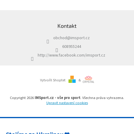
l
á
d
Z
a
á
c
Kontakt
p
í
a
p
obchod
@
imsport.cz
t
r
í
v
608955244
k
http://www.facebook.com/imsport.cz
y
v
ý
p
i
Vytvořil Shoptet
&
s
u
Copyright 2026
IMSport.cz - vše pro sport
. Všechna práva vyhrazena.
Upravit nastavení cookies