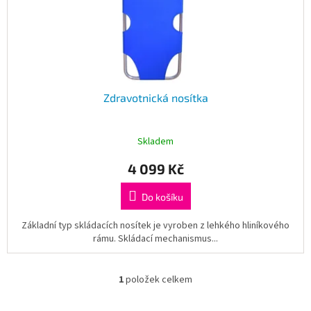
u
Obchodní
podmínky
k
t
Tabulky
ů
velikostí
Značky
Zdravotnická nosítka
Přihlášení
Skladem
4 099 Kč
Do košíku
Základní typ skládacích nosítek je vyroben z lehkého hliníkového
rámu. Skládací mechanismus...
1
položek celkem
O
v