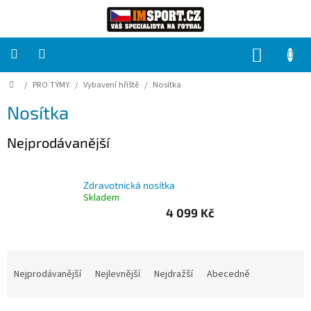
Přejít
na
obsah
NÁKUP
KOŠÍK
Domů
/
PRO TÝMY
/
Vybavení hřiště
/
Nosítka
PRO
TÝMY
Nosítka
Sady
Nejprodávanější
fotbalových
dresů
Zdravotnická nosítka
HRÁČ
Skladem
4 099 Kč
Brankáři
Ř
Potisk,
a
Nejprodávanější
Nejlevnější
Nejdražší
Abecedně
grafika,
reklamní
z
služby
e