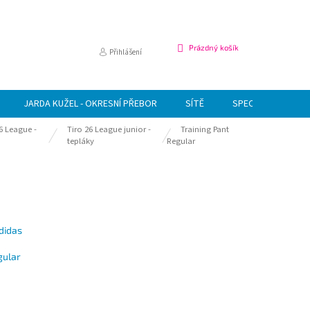
NÁKUPNÍ
Prázdný košík
Přihlášení
KOŠÍK
JARDA KUŽEL - OKRESNÍ PŘEBOR
SÍTĚ
SPECIÁLNÍ NABÍDK
6 League -
Tiro 26 League junior -
Training Pant
tepláky
Regular
didas
gular