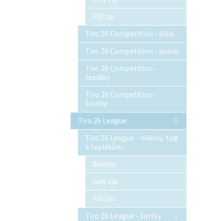
Půl zip
Tiro 26 Competition - tílka
Tiro 26 Competition - bundy
Tiro 26 Competition -
tepláky
Tiro 26 Competition -
šortky
Tiro 26 League
Tiro 26 League - mikiny, top
k teplákům
Bavlna
Celý zip
Půl zip
Tiro 26 League - šortky