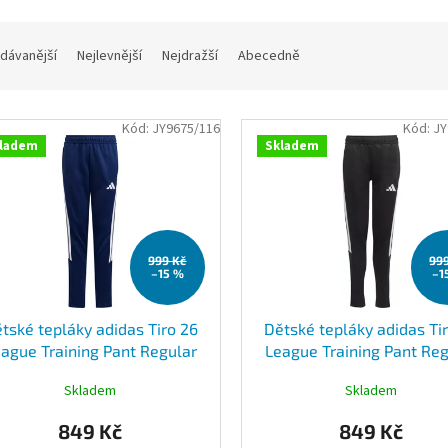
dávanější
Nejlevnější
Nejdražší
Abecedně
Kód:
JY9675/116
Kód:
JY
ladem
Skladem
999 Kč
99
–15 %
–1
tské tepláky adidas Tiro 26
Dětské tepláky adidas Ti
ague Training Pant Regular
League Training Pant Reg
JY9675
JY9680
Skladem
Skladem
849 Kč
849 Kč