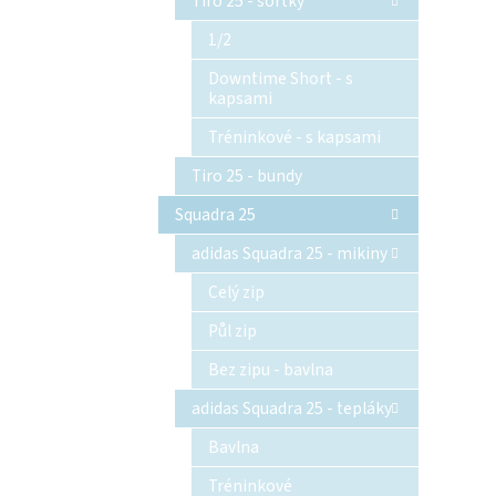
Tiro 25 - šortky
1/2
Downtime Short - s
kapsami
Tréninkové - s kapsami
Tiro 25 - bundy
Squadra 25
adidas Squadra 25 - mikiny
Celý zip
Půl zip
Bez zipu - bavlna
adidas Squadra 25 - tepláky
Bavlna
Tréninkové