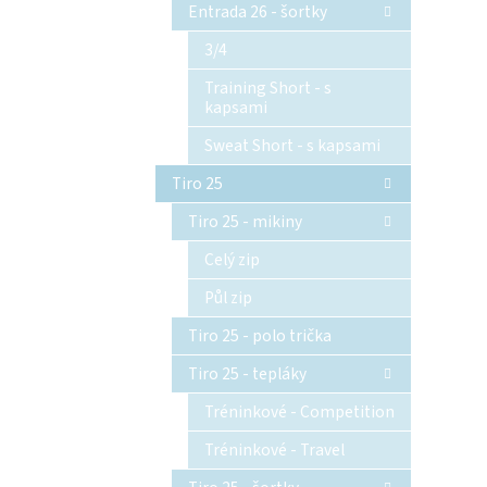
Entrada 26 - šortky
3/4
Training Short - s
kapsami
Sweat Short - s kapsami
Tiro 25
Tiro 25 - mikiny
Celý zip
Půl zip
Tiro 25 - polo trička
Tiro 25 - tepláky
Tréninkové - Competition
Tréninkové - Travel