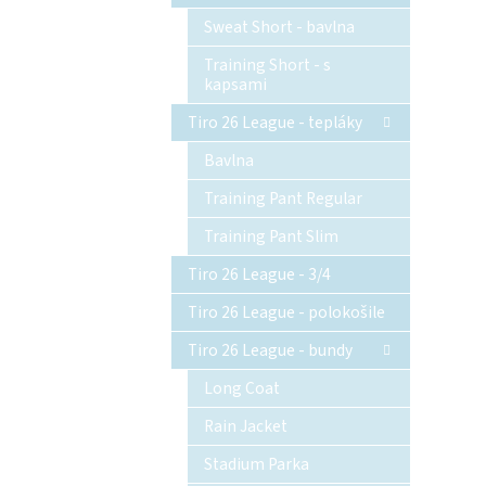
Sweat Short - bavlna
Training Short - s
kapsami
Tiro 26 League - tepláky
Bavlna
Training Pant Regular
Training Pant Slim
Tiro 26 League - 3/4
Tiro 26 League - polokošile
Tiro 26 League - bundy
Long Coat
Rain Jacket
Stadium Parka