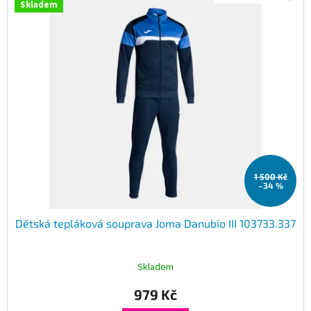
Skladem
1 500 Kč
–34 %
Dětská tepláková souprava Joma Danubio III 103733.337
Skladem
979 Kč