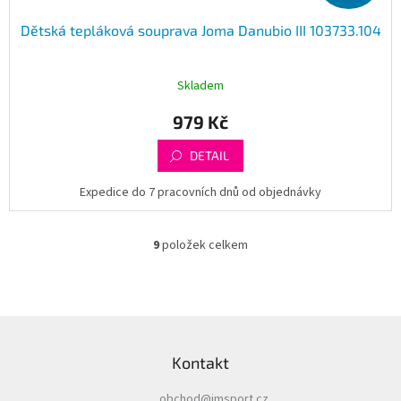
Dětská tepláková souprava Joma Danubio III 103733.104
Skladem
979 Kč
DETAIL
Expedice do 7 pracovních dnů od objednávky
9
položek celkem
O
v
l
á
d
Z
a
á
c
Kontakt
p
í
a
p
obchod
@
imsport.cz