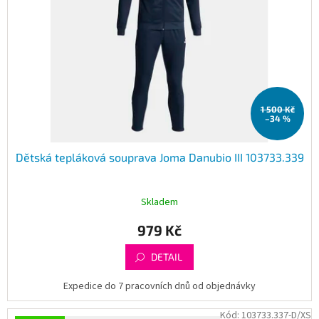
1 500 Kč
–34 %
Dětská tepláková souprava Joma Danubio III 103733.339
Skladem
979 Kč
DETAIL
Expedice do 7 pracovních dnů od objednávky
Kód:
103733.337-D/XS