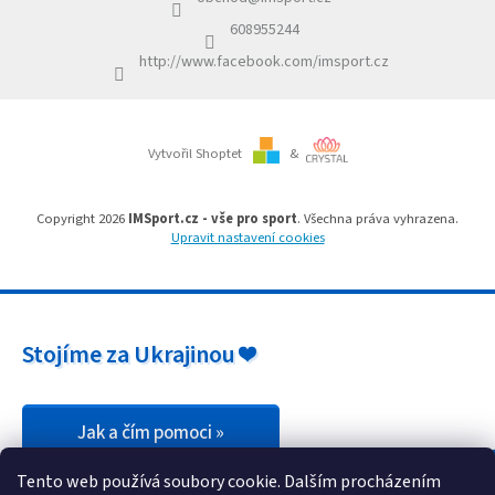
t
r
í
v
608955244
k
http://www.facebook.com/imsport.cz
y
v
ý
p
i
Vytvořil Shoptet
&
s
u
Copyright 2026
IMSport.cz - vše pro sport
. Všechna práva vyhrazena.
Upravit nastavení cookies
Stojíme za Ukrajinou ❤️
Jak a čím pomoci »
Tento web používá soubory cookie. Dalším procházením