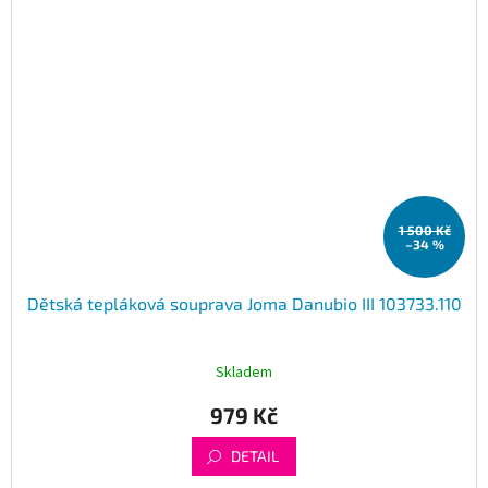
1 500 Kč
–34 %
Dětská tepláková souprava Joma Danubio III 103733.110
Skladem
979 Kč
DETAIL