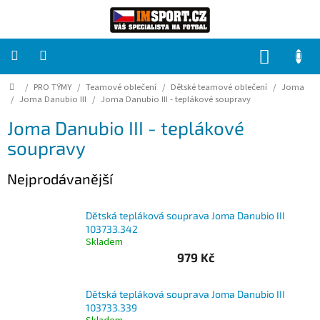
Přejít
na
obsah
NÁKUP
KOŠÍK
Domů
/
PRO TÝMY
/
Teamové oblečení
/
Dětské teamové oblečení
/
Joma
PRO
TÝMY
/
Joma Danubio III
/
Joma Danubio III - teplákové soupravy
Joma Danubio III - teplákové
Sady
soupravy
fotbalových
dresů
Nejprodávanější
HRÁČ
Dětská tepláková souprava Joma Danubio III
103733.342
Brankáři
Skladem
979 Kč
Potisk,
grafika,
reklamní
Dětská tepláková souprava Joma Danubio III
služby
103733.339