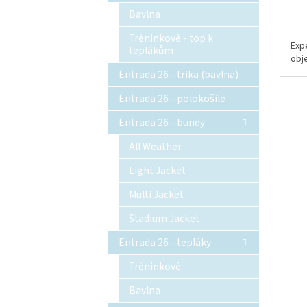
Bavlna
Tréninkové - top k
Exp
teplákům
obj
Entrada 26 - trika (bavlna)
Entrada 26 - polokošile
Entrada 26 - bundy
All Weather
Light Jacket
Multi Jacket
Stadium Jacket
Entrada 26 - tepláky
Tréninkové
Bavlna