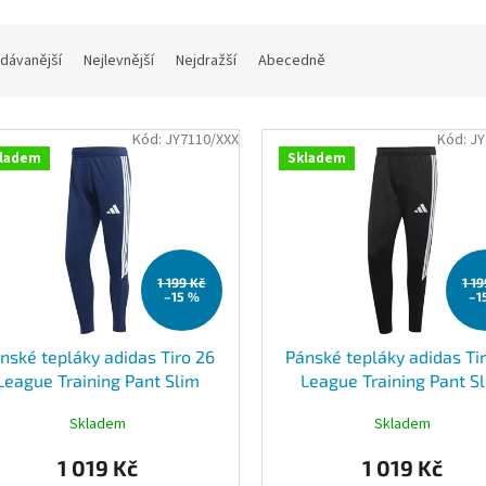
dávanější
Nejlevnější
Nejdražší
Abecedně
Kód:
JY7110/XXX
Kód:
JY
ladem
Skladem
1 199 Kč
1 1
–15 %
–1
nské tepláky adidas Tiro 26
Pánské tepláky adidas Ti
League Training Pant Slim
League Training Pant S
JY7110
JY7113
Skladem
Skladem
1 019 Kč
1 019 Kč