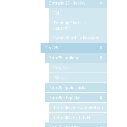
Entrada 26 - šortky
3/4
Training Short - s
kapsami
Sweat Short - s kapsami
Tiro 25
Tiro 25 - mikiny
Celý zip
Půl zip
Tiro 25 - polo trička
Tiro 25 - tepláky
Tréninkové - Competition
Tréninkové - Travel