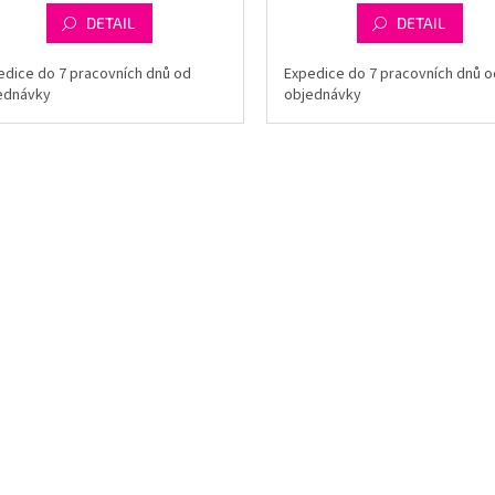
DETAIL
DETAIL
edice do 7 pracovních dnů od
Expedice do 7 pracovních dnů o
ednávky
objednávky
O
v
l
á
d
a
c
í
p
r
v
k
y
v
ý
p