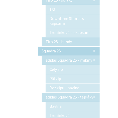
Tiro 25 - šortky
1/2
Downtime Short - s
kapsami
Tréninkové - s kapsami
Tiro 25 - bundy
Squadra 25
adidas Squadra 25 - mikiny
Celý zip
Půl zip
Bez zipu - bavlna
adidas Squadra 25 - tepláky
Bavlna
Tréninkové