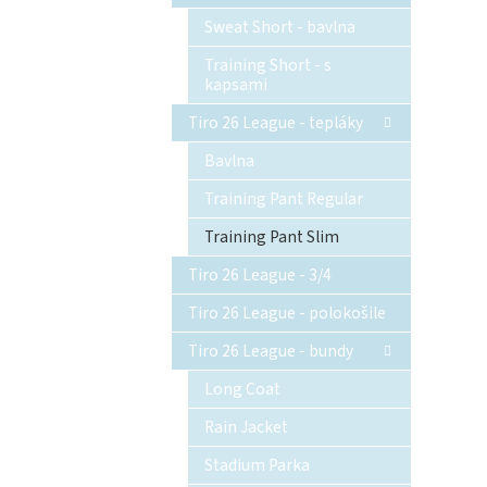
Sweat Short - bavlna
Training Short - s
kapsami
Tiro 26 League - tepláky
Bavlna
Training Pant Regular
Training Pant Slim
Tiro 26 League - 3/4
Tiro 26 League - polokošile
Tiro 26 League - bundy
Long Coat
Rain Jacket
Stadium Parka