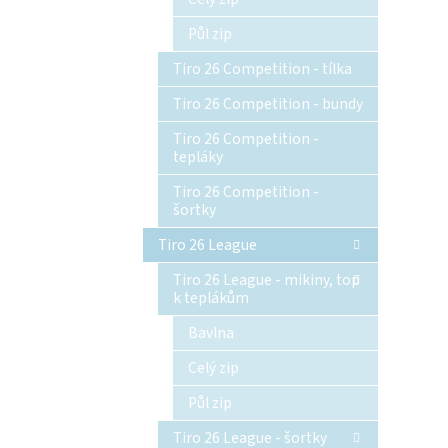
Půl zip
Tiro 26 Competition - tílka
Tiro 26 Competition - bundy
Tiro 26 Competition -
tepláky
Tiro 26 Competition -
šortky
Tiro 26 League
Tiro 26 League - mikiny, top
k teplákům
Bavlna
Celý zip
Půl zip
Tiro 26 League - šortky