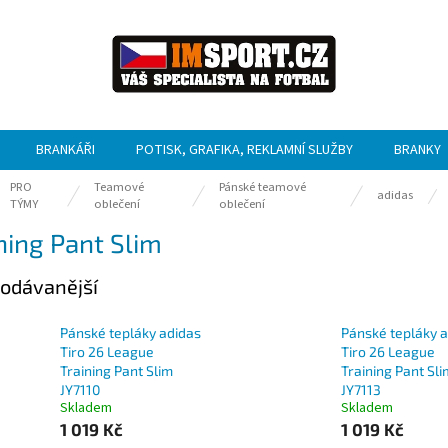
BRANKÁŘI
POTISK, GRAFIKA, REKLAMNÍ SLUŽBY
BRANKY
PRO
Teamové
Pánské teamové
ů
adidas
TÝMY
oblečení
oblečení
ning Pant Slim
odávanější
Pánské tepláky adidas
Pánské tepláky 
Tiro 26 League
Tiro 26 League
Training Pant Slim
Training Pant Sli
JY7110
JY7113
Skladem
Skladem
1 019 Kč
1 019 Kč