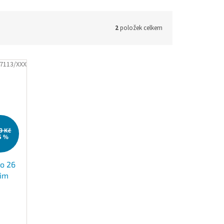
2
položek celkem
7113/XXX
99 Kč
5 %
ro 26
lim