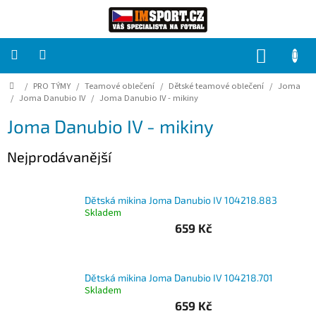
Přejít
na
obsah
NÁKUP
KOŠÍK
Domů
/
PRO TÝMY
/
Teamové oblečení
/
Dětské teamové oblečení
/
Joma
PRO
TÝMY
/
Joma Danubio IV
/
Joma Danubio IV - mikiny
Joma Danubio IV - mikiny
Sady
fotbalových
Nejprodávanější
dresů
HRÁČ
Dětská mikina Joma Danubio IV 104218.883
Skladem
659 Kč
Brankáři
Potisk,
Dětská mikina Joma Danubio IV 104218.701
grafika,
reklamní
Skladem
služby
659 Kč