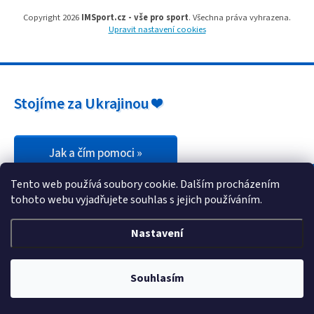
u
Copyright 2026
IMSport.cz - vše pro sport
. Všechna práva vyhrazena.
Upravit nastavení cookies
Stojíme za Ukrajinou ❤️
Jak a čím pomoci »
Tento web používá soubory cookie. Dalším procházením
tohoto webu vyjadřujete souhlas s jejich používáním.
Nastavení
Souhlasím