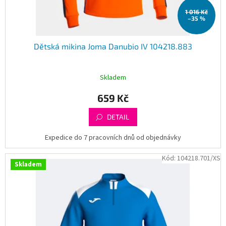
t
1 016 Kč
ů
–35 %
Dětská mikina Joma Danubio IV 104218.883
Skladem
659 Kč
DETAIL
Expedice do 7 pracovních dnů od objednávky
Kód:
104218.701/XS
Skladem