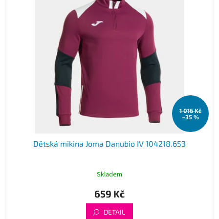
1 016 Kč
–35 %
Dětská mikina Joma Danubio IV 104218.653
Skladem
659 Kč
DETAIL