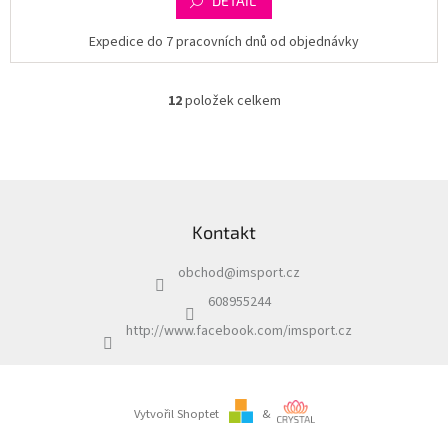
DETAIL
Expedice do 7 pracovních dnů od objednávky
12
položek celkem
O
v
l
á
d
Z
a
á
c
Kontakt
p
í
a
p
obchod
@
imsport.cz
t
r
í
v
608955244
k
http://www.facebook.com/imsport.cz
y
v
ý
p
i
Vytvořil Shoptet
&
s