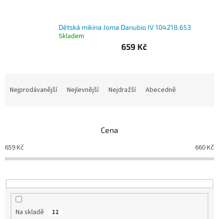
Branky
Dětská mikina Joma Danubio IV 104218.653
Skladem
Jarda
659 Kč
Kužel
-
Okresní
přebor
Ř
a
Nejprodávanější
Nejlevnější
Nejdražší
Abecedně
Sítě
z
e
n
Speciální
nabídka
Cena
í
p
659
Kč
660
Kč
Obchod
r
-
skladem
o
d
u
Poháry
k
t
Kontakty
Na skladě
12
ů