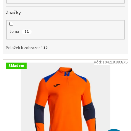
Obchodní
podmínky
Značky
Tabulky
velikostí
Joma
12
Značky
Položek k zobrazení:
12
Přihlášení
V
Kód:
104218.883/XS
Skladem
ý
p
i
s
p
r
o
d
u
k