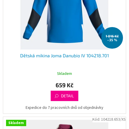
1 016 Kč
–35 %
Dětská mikina Joma Danubio IV 104218.701
Skladem
659 Kč
DETAIL
Expedice do 7 pracovních dnů od objednávky
Kód:
104218.653/XS
Skladem