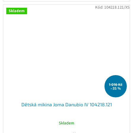
Kód:
104218.121/XS
Skladem
1 016 Kč
–35 %
Dětská mikina Joma Danubio IV 104218.121
Skladem