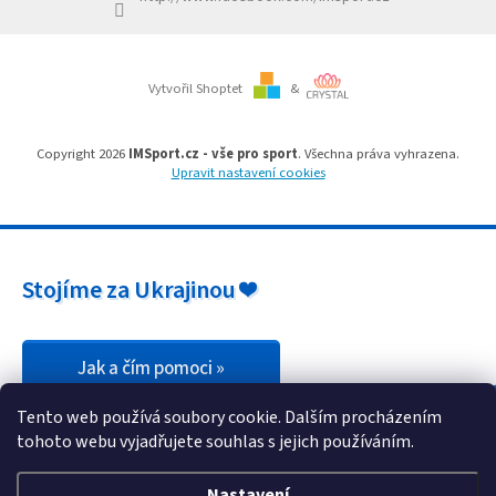
Branky
Vytvořil Shoptet
&
Jarda
Kužel
-
Okresní
Copyright 2026
IMSport.cz - vše pro sport
. Všechna práva vyhrazena.
přebor
Upravit nastavení cookies
Sítě
Speciální
Stojíme za Ukrajinou ❤️
nabídka
Obchod
-
skladem
Jak a čím pomoci »
Tento web používá soubory cookie. Dalším procházením
Poháry
tohoto webu vyjadřujete souhlas s jejich používáním.
Kontakty
Nastavení