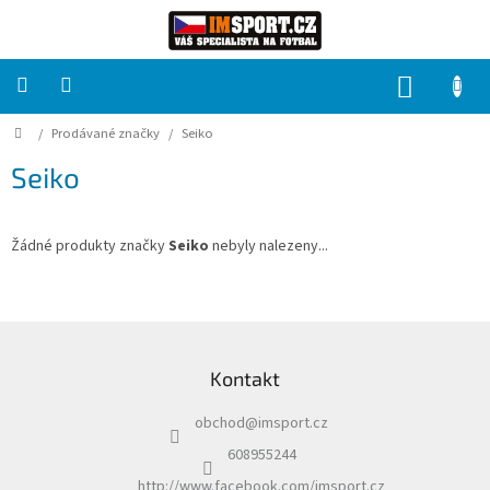
Přejít
na
obsah
NÁKUP
KOŠÍK
Domů
/
Prodávané značky
/
Seiko
PRO
TÝMY
Seiko
Sady
fotbalových
dresů
Žádné produkty značky
Seiko
nebyly nalezeny...
HRÁČ
Z
á
Brankáři
Kontakt
p
a
Potisk,
obchod
@
imsport.cz
t
grafika,
reklamní
í
608955244
služby
http://www.facebook.com/imsport.cz