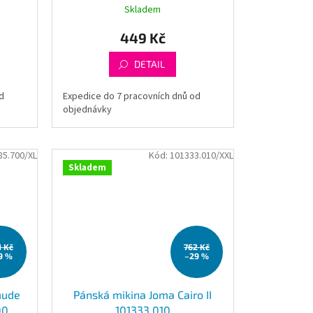
Skladem
449 Kč
DETAIL
d
Expedice do 7 pracovních dnů od
objednávky
85.700/XL
Kód:
101333.010/XXL
Skladem
1 Kč
762 Kč
9 %
–29 %
mude
Pánská mikina Joma Cairo II
00
101333.010