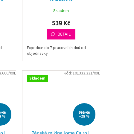
Skladem
539 Kč
DETAIL
d
Expedice do 7 pracovních dnů od
objednávky
3.600/XXL
Kód:
101333.331/XXL
Skladem
2 Kč
762 Kč
9 %
–29 %
o II
Pánská mikina Joma Cairo II