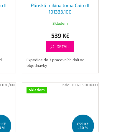
o II
Pánská mikina Joma Cairo II
101333.100
Skladem
539 Kč
DETAIL
d
Expedice do 7 pracovních dnů od
objednávky
3.020/XXL
Kód:
100285.010/XXX
Skladem
2 Kč
859 Kč
9 %
–30 %