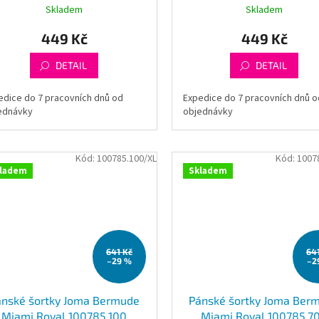
Skladem
Skladem
449 Kč
449 Kč
DETAIL
DETAIL
edice do 7 pracovních dnů od
Expedice do 7 pracovních dnů o
ednávky
objednávky
Kód:
100785.100/XL
Kód:
1007
ladem
Skladem
641 Kč
64
–29 %
–2
ánské šortky Joma Bermude
Pánské šortky Joma Ber
Miami Royal 100785.100
Miami Royal 100785.7