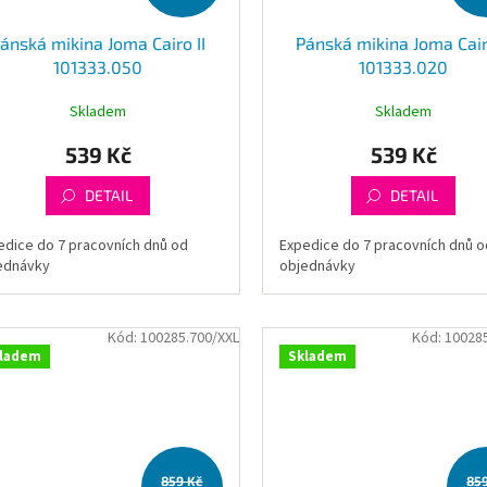
ánská mikina Joma Cairo II
Pánská mikina Joma Cair
101333.050
101333.020
Skladem
Skladem
539 Kč
539 Kč
DETAIL
DETAIL
edice do 7 pracovních dnů od
Expedice do 7 pracovních dnů o
ednávky
objednávky
Kód:
100285.700/XXL
Kód:
10028
ladem
Skladem
859 Kč
85