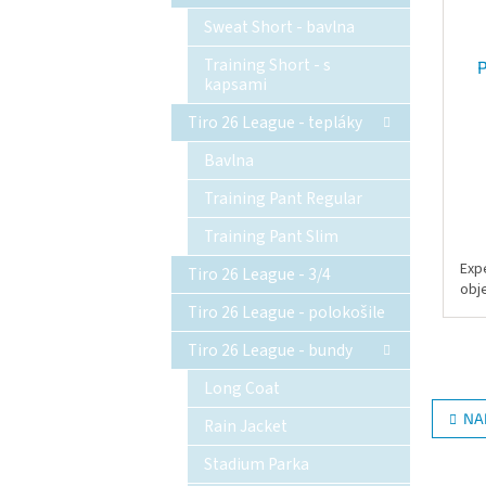
Sweat Short - bavlna
Training Short - s
P
kapsami
Tiro 26 League - tepláky
Bavlna
Training Pant Regular
Training Pant Slim
Exp
Tiro 26 League - 3/4
obj
Tiro 26 League - polokošile
Tiro 26 League - bundy
Long Coat
NA
Rain Jacket
Stadium Parka