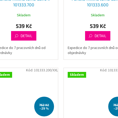
101333.700
101333.600
Skladem
Skladem
539 Kč
539 Kč
DETAIL
DETAIL
edice do 7 pracovních dnů od
Expedice do 7 pracovních dnů o
ednávky
objednávky
Kód:
101333.200/XXL
Kód:
10133
ladem
Skladem
762 Kč
76
–29 %
–2