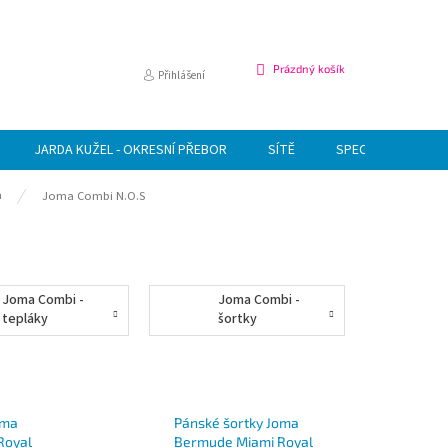
NÁKUPNÍ
Prázdný košík
Přihlášení
KOŠÍK
JARDA KUŽEL - OKRESNÍ PŘEBOR
SÍTĚ
SPECIÁLNÍ NABÍDK
a
Joma Combi N.O.S
Joma Combi -
Joma Combi -
tepláky
šortky
oma
Pánské šortky Joma
Royal
Bermude Miami Royal