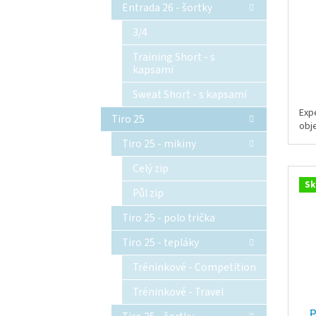
Entrada 26 - šortky
3/4
Training Short - s
kapsami
Sweat Short - s kapsami
Exp
Tiro 25
obj
Tiro 25 - mikiny
Celý zip
Sk
Půl zip
Tiro 25 - polo trička
Tiro 25 - tepláky
Tréninkové - Competition
Tréninkové - Travel
P