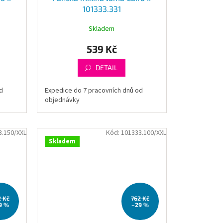
101333.331
Skladem
539 Kč
DETAIL
d
Expedice do 7 pracovních dnů od
objednávky
3.150/XXL
Kód:
101333.100/XXL
Skladem
2 Kč
762 Kč
9 %
–29 %