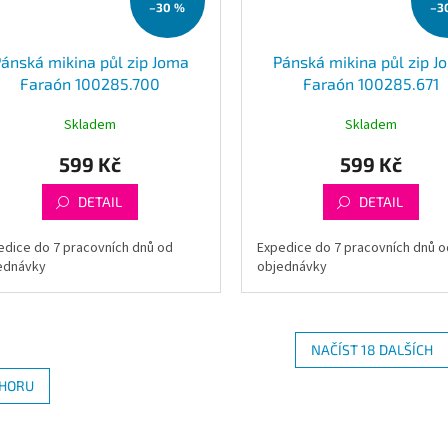
–30 %
–3
ánská mikina půl zip Joma
Pánská mikina půl zip J
Faraón 100285.700
Faraón 100285.671
Skladem
Skladem
599 Kč
599 Kč
DETAIL
DETAIL
edice do 7 pracovních dnů od
Expedice do 7 pracovních dnů o
ednávky
objednávky
NAČÍST 18 DALŠÍCH
O
HORU
v
l
á