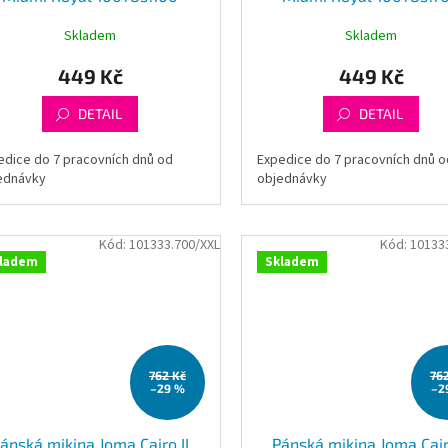
Skladem
Skladem
449 Kč
449 Kč
DETAIL
DETAIL
edice do 7 pracovních dnů od
Expedice do 7 pracovních dnů o
ednávky
objednávky
Kód:
101333.700/XXL
Kód:
10133
ladem
Skladem
762 Kč
76
–29 %
–2
ánská mikina Joma Cairo II
Pánská mikina Joma Cair