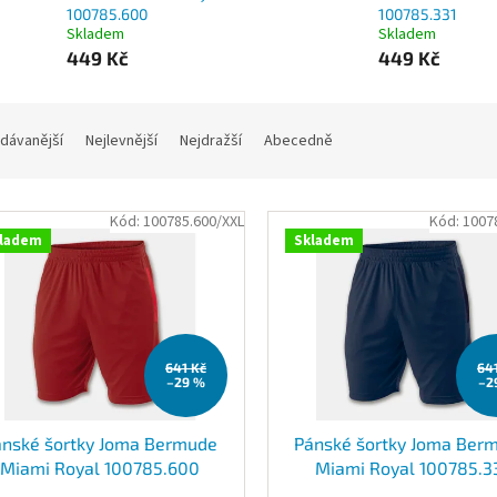
100785.600
100785.331
Skladem
Skladem
449 Kč
449 Kč
dávanější
Nejlevnější
Nejdražší
Abecedně
Kód:
100785.600/XXL
Kód:
1007
ladem
Skladem
641 Kč
64
–29 %
–2
ánské šortky Joma Bermude
Pánské šortky Joma Ber
Miami Royal 100785.600
Miami Royal 100785.3