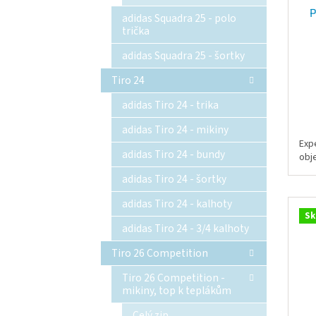
P
adidas Squadra 25 - polo
trička
adidas Squadra 25 - šortky
Tiro 24
adidas Tiro 24 - trika
adidas Tiro 24 - mikiny
Exp
adidas Tiro 24 - bundy
obj
adidas Tiro 24 - šortky
adidas Tiro 24 - kalhoty
Sk
adidas Tiro 24 - 3/4 kalhoty
Tiro 26 Competition
Tiro 26 Competition -
mikiny, top k teplákům
Celý zip