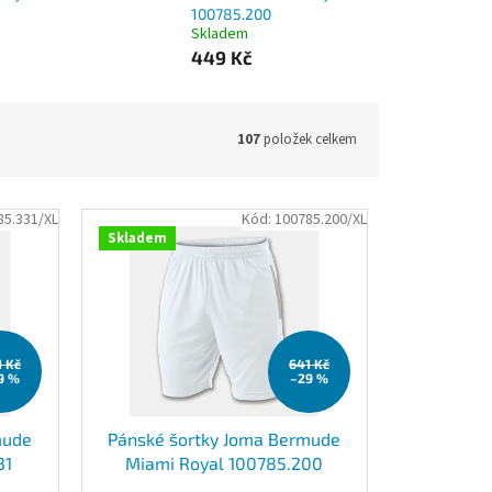
100785.200
Skladem
449 Kč
107
položek celkem
85.331/XL
Kód:
100785.200/XL
Skladem
1 Kč
641 Kč
9 %
–29 %
mude
Pánské šortky Joma Bermude
31
Miami Royal 100785.200