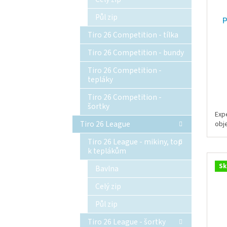
Půl zip
P
Tiro 26 Competition - tílka
Tiro 26 Competition - bundy
Tiro 26 Competition -
tepláky
Tiro 26 Competition -
šortky
Exp
Tiro 26 League
obj
Tiro 26 League - mikiny, top
k teplákům
Sk
Bavlna
Celý zip
Půl zip
Tiro 26 League - šortky