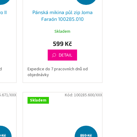
o II
Pánská mikina půl zip Joma
Faraón 100285.010
Skladem
599 Kč
DETAIL
d
Expedice do 7 pracovních dnů od
objednávky
5.671/XXX
Kód:
100285.600/XXX
Skladem
9 Kč
859 Kč