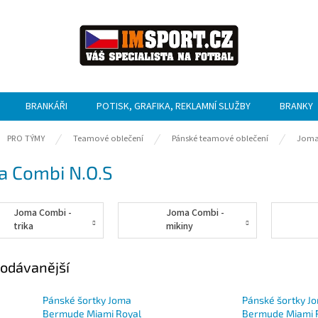
BRANKÁŘI
POTISK, GRAFIKA, REKLAMNÍ SLUŽBY
BRANKY
ů
PRO TÝMY
Teamové oblečení
Pánské teamové oblečení
Jom
a Combi N.O.S
Joma Combi -
Joma Combi -
trika
mikiny
odávanější
Pánské šortky Joma
Pánské šortky J
Bermude Miami Royal
Bermude Miami 