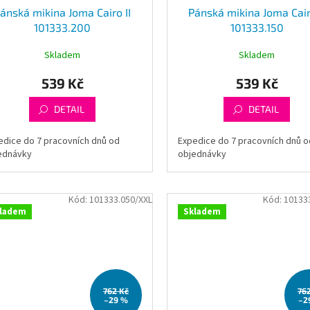
ánská mikina Joma Cairo II
Pánská mikina Joma Cair
101333.200
101333.150
Skladem
Skladem
539 Kč
539 Kč
DETAIL
DETAIL
edice do 7 pracovních dnů od
Expedice do 7 pracovních dnů o
ednávky
objednávky
Kód:
101333.050/XXL
Kód:
10133
ladem
Skladem
762 Kč
76
–29 %
–2