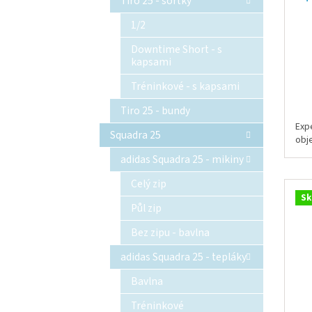
Tiro 25 - šortky
1/2
Downtime Short - s
kapsami
Tréninkové - s kapsami
Tiro 25 - bundy
Exp
Squadra 25
obj
adidas Squadra 25 - mikiny
Celý zip
Sk
Půl zip
Bez zipu - bavlna
adidas Squadra 25 - tepláky
Bavlna
Tréninkové