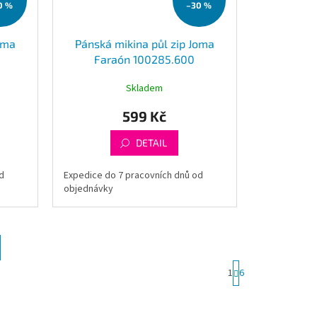
0 %
–30 %
oma
Pánská mikina půl zip Joma
Faraón 100285.600
Skladem
599 Kč
DETAIL
d
Expedice do 7 pracovních dnů od
objednávky
S
1
6
t
r
á
n