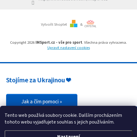
Branky
Vytvořil Shoptet
&
Jarda
Kužel
-
Okresní
Copyright 2026
IMSport.cz - vše pro sport
. Všechna práva vyhrazena.
přebor
Upravit nastavení cookies
Sítě
Speciální
Stojíme za Ukrajinou ❤️
nabídka
Obchod
-
skladem
Jak a čím pomoci »
Tento web používá soubory cookie. Dalším procházením
Poháry
tohoto webu vyjadřujete souhlas s jejich používáním.
Kontakty
Nastavení