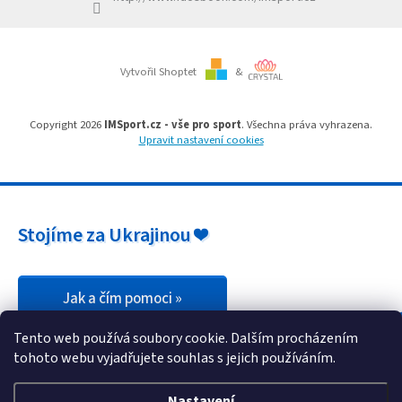
Branky
Vytvořil Shoptet
&
Jarda
Kužel
-
Okresní
Copyright 2026
IMSport.cz - vše pro sport
. Všechna práva vyhrazena.
přebor
Upravit nastavení cookies
Sítě
Speciální
Stojíme za Ukrajinou ❤️
nabídka
Obchod
-
skladem
Jak a čím pomoci »
Tento web používá soubory cookie. Dalším procházením
Poháry
tohoto webu vyjadřujete souhlas s jejich používáním.
Kontakty
Nastavení