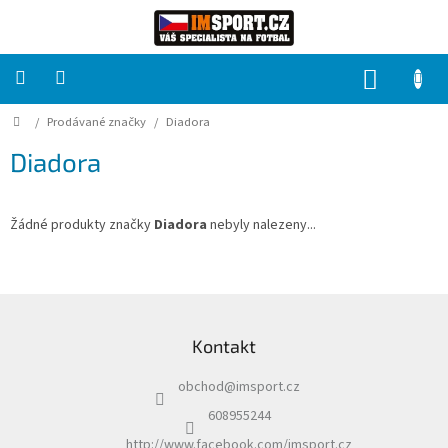
Přejít
na
obsah
NÁKUP
KOŠÍK
Domů
/
Prodávané značky
/
Diadora
PRO
TÝMY
Diadora
Sady
fotbalových
dresů
Žádné produkty značky
Diadora
nebyly nalezeny...
HRÁČ
Z
á
Brankáři
Kontakt
p
a
Potisk,
obchod
@
imsport.cz
t
grafika,
reklamní
í
608955244
služby
http://www.facebook.com/imsport.cz