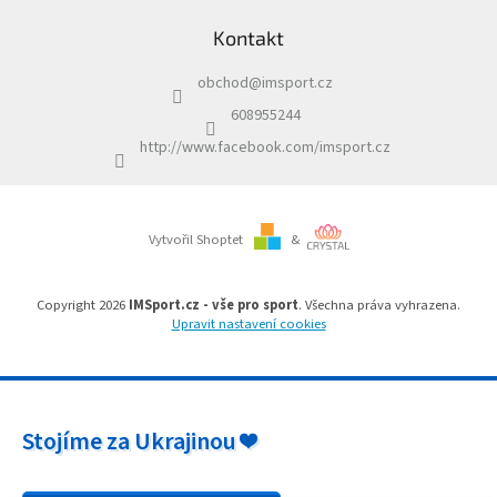
a
á
c
Kontakt
p
í
a
p
obchod
@
imsport.cz
t
r
í
v
608955244
k
http://www.facebook.com/imsport.cz
y
v
ý
p
i
Vytvořil Shoptet
&
s
u
Copyright 2026
IMSport.cz - vše pro sport
. Všechna práva vyhrazena.
Upravit nastavení cookies
Stojíme za Ukrajinou ❤️