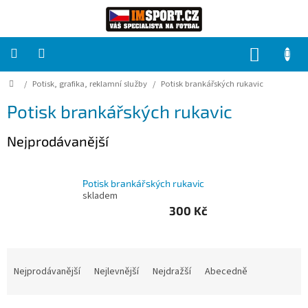
Přejít
na
obsah
NÁKUP
KOŠÍK
Domů
/
Potisk, grafika, reklamní služby
/
Potisk brankářských rukavic
PRO
TÝMY
Potisk brankářských rukavic
Sady
Nejprodávanější
fotbalových
dresů
Potisk brankářských rukavic
HRÁČ
skladem
300 Kč
Brankáři
Ř
Potisk,
a
Nejprodávanější
Nejlevnější
Nejdražší
Abecedně
grafika,
reklamní
z
služby
e