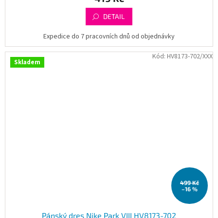
DETAIL
Expedice do 7 pracovních dnů od objednávky
Kód:
HV8173-702/XXX
Skladem
499 Kč
–16 %
Pánský dres Nike Park VIII HV8173-702