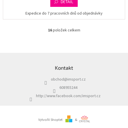
DETAIL
Expedice do 7 pracovních dnů od objednávky
16
položek celkem
O
v
l
á
d
Z
a
á
c
Kontakt
p
í
a
p
obchod
@
imsport.cz
t
r
í
v
608955244
k
http://www.facebook.com/imsport.cz
y
v
ý
p
i
Vytvořil Shoptet
&
s