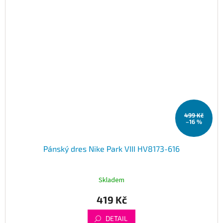
499 Kč
–16 %
Pánský dres Nike Park VIII HV8173-616
Skladem
419 Kč
DETAIL