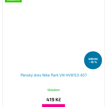
499 Kč
–16 %
Pánský dres Nike Park VIII HV8153-657
Skladem
419 Kč