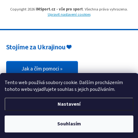
u
Copyright 2026
IMSport.cz - vše pro sport
. Všechna práva vyhrazena.
Upravit nastavení cookies
Stojíme za Ukrajinou ❤️
Jak a čím pomoci »
Tento web používá soubory cookie. Dalším procházením
tohoto webu vyjadřujete souhlas s jejich používáním.
Nastavení
Souhlasím