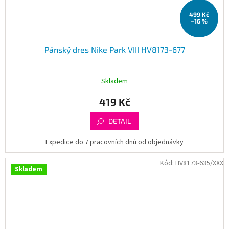
499 Kč
–16 %
Pánský dres Nike Park VIII HV8173-677
Skladem
419 Kč
DETAIL
Expedice do 7 pracovních dnů od objednávky
Kód:
HV8173-635/XXX
Skladem