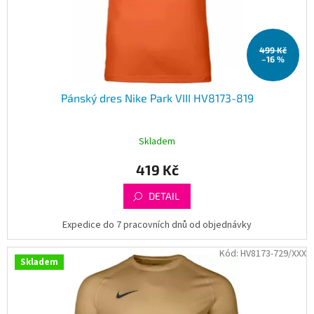
u
k
t
499 Kč
ů
–16 %
Pánský dres Nike Park VIII HV8173-819
Skladem
419 Kč
DETAIL
Expedice do 7 pracovních dnů od objednávky
Kód:
HV8173-729/XXX
Skladem