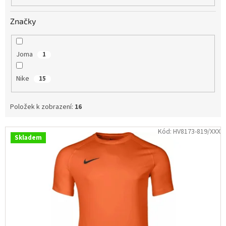
Obchodní
podmínky
Značky
Tabulky
velikostí
Joma
1
Značky
Nike
15
Přihlášení
Položek k zobrazení:
16
V
Kód:
HV8173-819/XXX
Skladem
ý
p
i
s
p
r
o
d