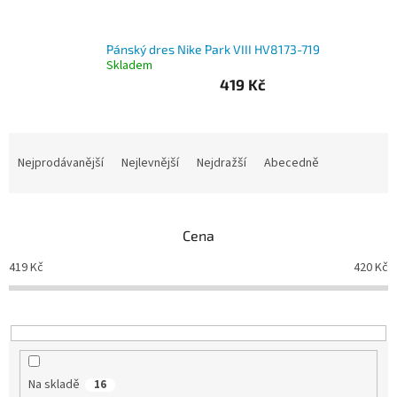
Branky
Pánský dres Nike Park VIII HV8173-719
Skladem
Jarda
419 Kč
Kužel
-
Okresní
přebor
Ř
a
Nejprodávanější
Nejlevnější
Nejdražší
Abecedně
Sítě
z
e
n
Speciální
nabídka
Cena
í
p
419
Kč
420
Kč
Obchod
r
-
skladem
o
d
u
Poháry
k
t
Kontakty
Na skladě
16
ů