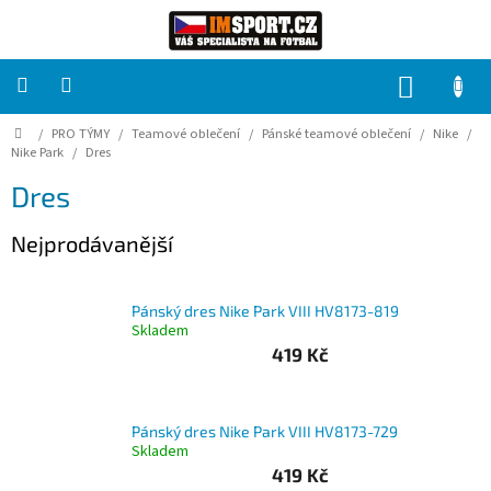
Přejít
na
obsah
NÁKUP
KOŠÍK
Domů
/
PRO TÝMY
/
Teamové oblečení
/
Pánské teamové oblečení
/
Nike
/
PRO
TÝMY
Nike Park
/
Dres
Dres
Sady
fotbalových
Nejprodávanější
dresů
HRÁČ
Pánský dres Nike Park VIII HV8173-819
Skladem
419 Kč
Brankáři
Potisk,
Pánský dres Nike Park VIII HV8173-729
grafika,
reklamní
Skladem
služby
419 Kč