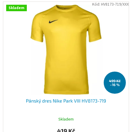
Kód:
HV8173-719/XXX
Skladem
499 Kč
–16 %
Pánský dres Nike Park VIII HV8173-719
Skladem
419 Kč