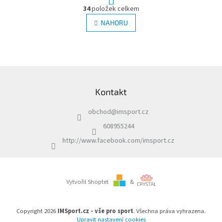
O
r
34
položek celkem
v
á
l
NAHORU
n
á
k
d
o
v
a
á
c
n
í
Z
í
p
á
r
Kontakt
p
v
a
k
obchod
@
imsport.cz
t
y
í
v
608955244
ý
http://www.facebook.com/imsport.cz
p
i
s
u
Vytvořil Shoptet
&
Copyright 2026
IMSport.cz - vše pro sport
. Všechna práva vyhrazena.
Upravit nastavení cookies