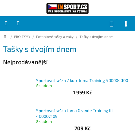
Přejít
na
obsah
NÁKUP
KOŠÍK
Domů
/
PRO TÝMY
/
Fotbalové tašky a vaky
/
Tašky s dvojím dnem
PRO
TÝMY
Tašky s dvojím dnem
Sady
Nejprodávanější
fotbalových
dresů
Sportovní taška / kufr Joma Training 400004.100
HRÁČ
Skladem
1 959 Kč
Brankáři
Sportovní taška Joma Grande Training III
Potisk,
400007.109
grafika,
Skladem
reklamní
služby
709 Kč