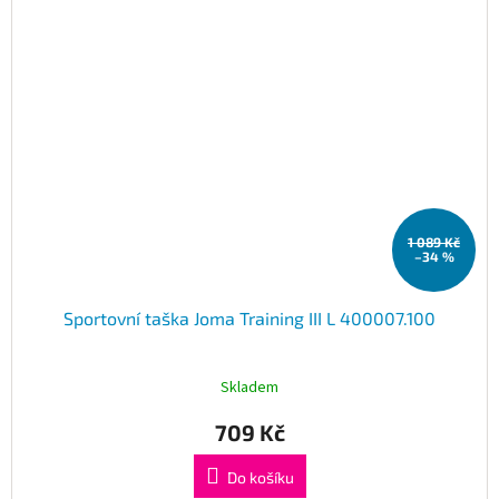
1 089 Kč
–34 %
Sportovní taška Joma Training III L 400007.100
Skladem
709 Kč
Do košíku