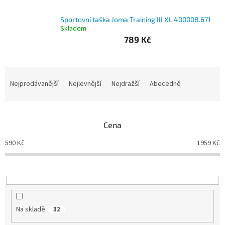
Branky
Sportovní taška Joma Training III XL 400008.671
Skladem
789 Kč
Jarda
Kužel
-
Okresní
přebor
Ř
a
Nejprodávanější
Nejlevnější
Nejdražší
Abecedně
z
Sítě
e
n
Speciální
Cena
í
nabídka
p
590
Kč
1959
Kč
r
Obchod
-
o
skladem
d
u
k
Poháry
t
Na skladě
32
Kontakty
ů