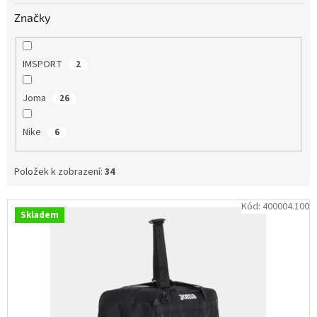
Obchodní
Značky
podmínky
Tabulky
velikostí
IMSPORT
2
Značky
Joma
26
Přihlášení
Nike
6
Položek k zobrazení:
34
V
Kód:
400004.100
Skladem
ý
p
i
s
p
r
o