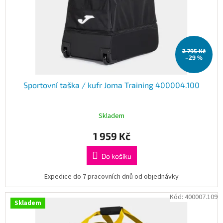
d
u
k
t
2 795 Kč
ů
–29 %
Sportovní taška / kufr Joma Training 400004.100
Skladem
1 959 Kč
Do košíku
Expedice do 7 pracovních dnů od objednávky
Kód:
400007.109
Skladem