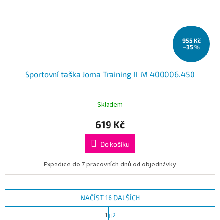
955 Kč
–35 %
Sportovní taška Joma Training III M 400006.450
Skladem
619 Kč
Do košíku
Expedice do 7 pracovních dnů od objednávky
NAČÍST 16 DALŠÍCH
S
1
2
t