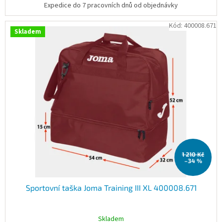
Expedice do 7 pracovních dnů od objednávky
Kód:
400008.671
Skladem
1 210 Kč
–34 %
Sportovní taška Joma Training III XL 400008.671
Skladem