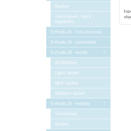
Bavlna
Exp
Tréninkové - top k
obj
teplákům
Entrada 26 - trika (bavlna)
Entrada 26 - polokošile
Entrada 26 - bundy
All Weather
Light Jacket
Multi Jacket
Stadium Jacket
Entrada 26 - tepláky
Tréninkové
Bavlna