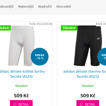
dávanější
Nejlevnější
Nejdražší
Abecedně
Kód:
IA1210/116
Kód:
I
ladem
Skladem
599 Kč
59
–15 %
–1
didas dětské krátké šortky
adidas dětské thermo šo
Techfit IA1210
Techfit IA1212
Skladem
Skladem
509 Kč
509 Kč
DETAIL
DETAIL