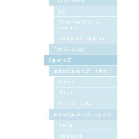
Tiro 25 - šortky
1/2
Downtime Short - s
kapsami
Tréninkové - s kapsami
Tiro 25 - bundy
Squadra 25
adidas Squadra 25 - mikiny
Celý zip
Půl zip
Bez zipu - bavlna
adidas Squadra 25 - tepláky
Bavlna
Tréninkové