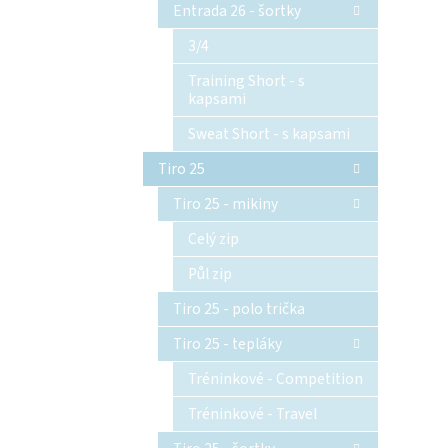
Entrada 26 - šortky
3/4
Training Short - s
kapsami
Sweat Short - s kapsami
Tiro 25
Tiro 25 - mikiny
Celý zip
Půl zip
Tiro 25 - polo trička
Tiro 25 - tepláky
Tréninkové - Competition
Tréninkové - Travel