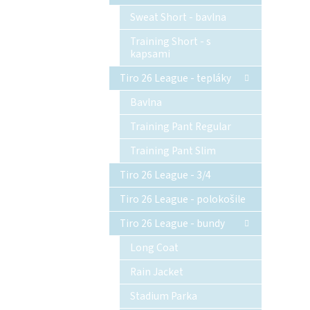
Sweat Short - bavlna
Training Short - s
kapsami
Tiro 26 League - tepláky
Bavlna
Training Pant Regular
Training Pant Slim
Tiro 26 League - 3/4
Tiro 26 League - polokošile
Tiro 26 League - bundy
Long Coat
Rain Jacket
Stadium Parka