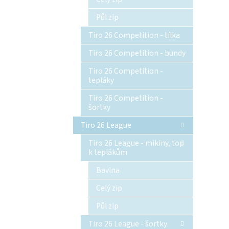
Půl zip
Tiro 26 Competition - tílka
Tiro 26 Competition - bundy
Tiro 26 Competition -
tepláky
Tiro 26 Competition -
šortky
Tiro 26 League
Tiro 26 League - mikiny, top
k teplákům
Bavlna
Celý zip
Půl zip
Tiro 26 League - šortky