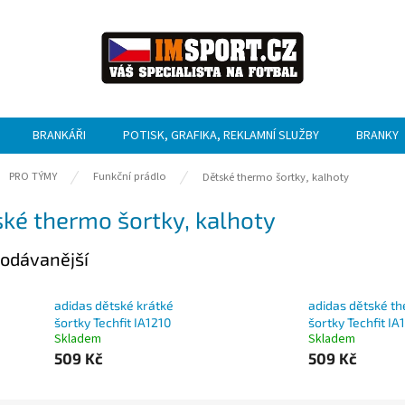
BRANKÁŘI
POTISK, GRAFIKA, REKLAMNÍ SLUŽBY
BRANKY
ů
PRO TÝMY
Funkční prádlo
Dětské thermo šortky, kalhoty
ké thermo šortky, kalhoty
odávanější
adidas dětské krátké
adidas dětské t
šortky Techfit IA1210
šortky Techfit IA
Skladem
Skladem
509 Kč
509 Kč