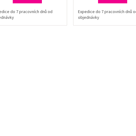
edice do 7 pracovních dnů od
Expedice do 7 pracovních dnů o
ednávky
objednávky
O
v
l
á
d
a
c
í
p
r
v
k
y
v
ý
p
i