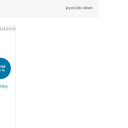
2
položek celkem
A1212/116
9 Kč
5 %
rtky