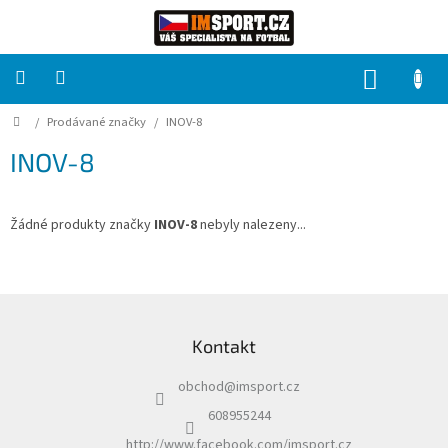
Přejít
na
obsah
NÁKUP
KOŠÍK
Domů
/
Prodávané značky
/
INOV-8
PRO
TÝMY
INOV-8
Sady
fotbalových
dresů
Žádné produkty značky
INOV-8
nebyly nalezeny...
HRÁČ
Z
á
Brankáři
Kontakt
p
a
Potisk,
obchod
@
imsport.cz
t
grafika,
reklamní
í
608955244
služby
http://www.facebook.com/imsport.cz