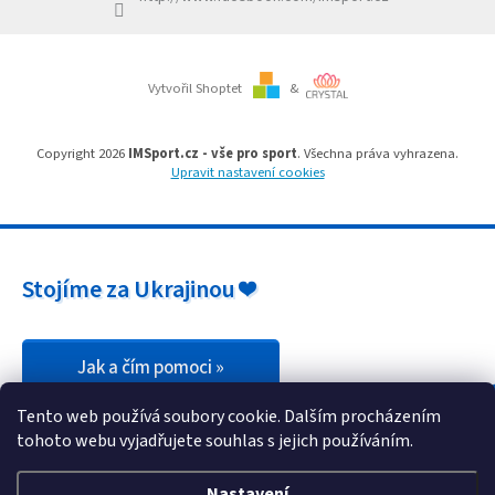
Branky
Vytvořil Shoptet
&
Jarda
Kužel
-
Okresní
Copyright 2026
IMSport.cz - vše pro sport
. Všechna práva vyhrazena.
přebor
Upravit nastavení cookies
Sítě
Speciální
Stojíme za Ukrajinou ❤️
nabídka
Obchod
-
skladem
Jak a čím pomoci »
Tento web používá soubory cookie. Dalším procházením
Poháry
tohoto webu vyjadřujete souhlas s jejich používáním.
Kontakty
Nastavení