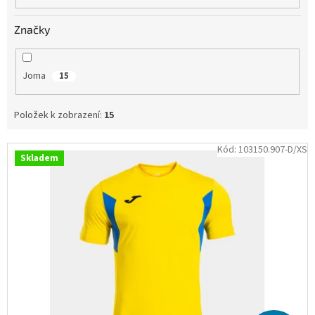
Obchodní
podmínky
Značky
Tabulky
velikostí
Joma
15
Značky
Položek k zobrazení:
15
Přihlášení
V
Kód:
103150.907-D/XS
Skladem
ý
p
i
s
p
r
o
d
u
k