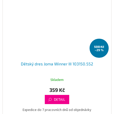
508 Kč
–29 %
Dětský dres Joma Winner III 103150.552
Skladem
359 Kč
DETAIL
Expedice do 7 pracovních dnů od objednávky