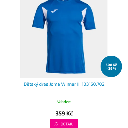
508 Kč
–29 %
Dětský dres Joma Winner III 103150.702
Skladem
359 Kč
DETAIL