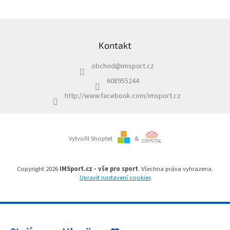
l
á
d
Z
a
á
c
Kontakt
p
í
a
p
obchod
@
imsport.cz
t
r
í
v
608955244
k
http://www.facebook.com/imsport.cz
y
v
ý
p
i
Vytvořil Shoptet
&
s
u
Copyright 2026
IMSport.cz - vše pro sport
. Všechna práva vyhrazena.
Upravit nastavení cookies