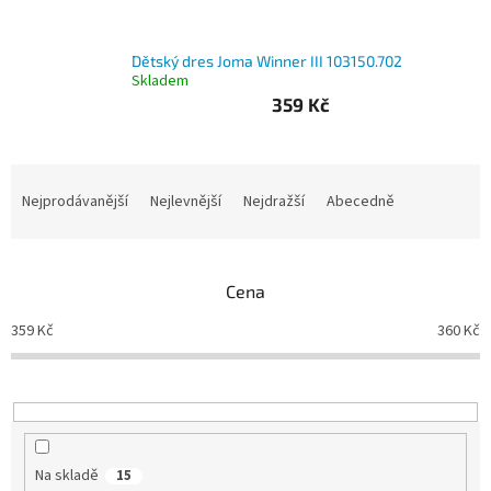
Branky
Dětský dres Joma Winner III 103150.702
Skladem
Jarda
359 Kč
Kužel
-
Okresní
přebor
Ř
a
Nejprodávanější
Nejlevnější
Nejdražší
Abecedně
Sítě
z
e
n
Speciální
nabídka
Cena
í
p
359
Kč
360
Kč
Obchod
r
-
skladem
o
d
u
Poháry
k
t
Kontakty
Na skladě
15
ů