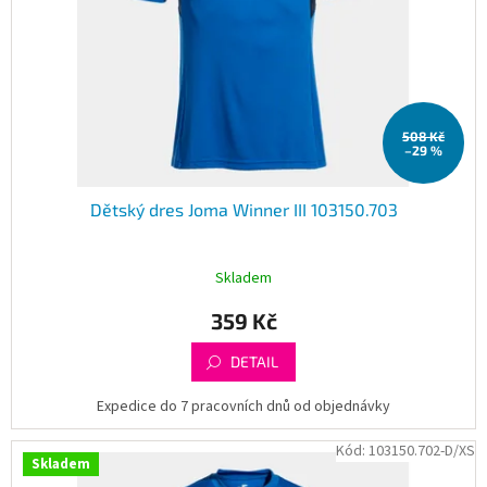
508 Kč
–29 %
Dětský dres Joma Winner III 103150.703
Skladem
359 Kč
DETAIL
Expedice do 7 pracovních dnů od objednávky
Kód:
103150.702-D/XS
Skladem