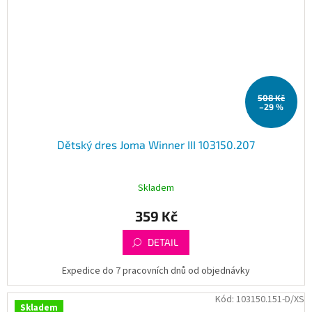
508 Kč
–29 %
Dětský dres Joma Winner III 103150.207
Skladem
359 Kč
DETAIL
Expedice do 7 pracovních dnů od objednávky
Kód:
103150.151-D/XS
Skladem