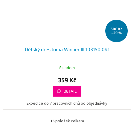
508 Kč
–29 %
Dětský dres Joma Winner III 103150.041
Skladem
359 Kč
DETAIL
Expedice do 7 pracovních dnů od objednávky
15
položek celkem
O
v