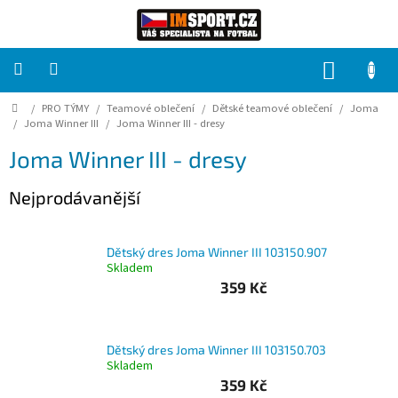
Přejít
na
obsah
NÁKUP
KOŠÍK
Domů
/
PRO TÝMY
/
Teamové oblečení
/
Dětské teamové oblečení
/
Joma
PRO
TÝMY
/
Joma Winner III
/
Joma Winner III - dresy
Joma Winner III - dresy
Sady
fotbalových
Nejprodávanější
dresů
HRÁČ
Dětský dres Joma Winner III 103150.907
Skladem
359 Kč
Brankáři
Potisk,
Dětský dres Joma Winner III 103150.703
grafika,
reklamní
Skladem
služby
359 Kč