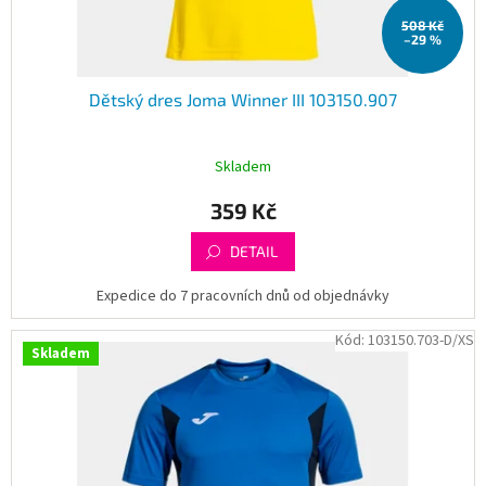
t
508 Kč
ů
–29 %
Dětský dres Joma Winner III 103150.907
Skladem
359 Kč
DETAIL
Expedice do 7 pracovních dnů od objednávky
Kód:
103150.703-D/XS
Skladem