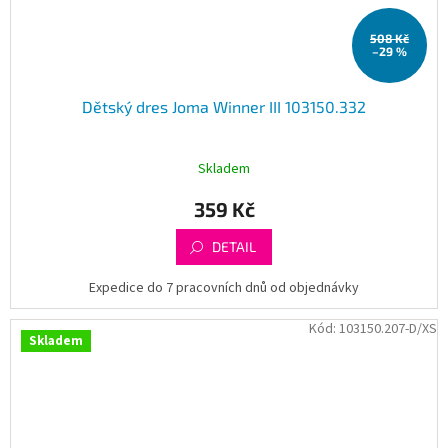
508 Kč
–29 %
Dětský dres Joma Winner III 103150.332
Skladem
359 Kč
DETAIL
Expedice do 7 pracovních dnů od objednávky
Kód:
103150.207-D/XS
Skladem