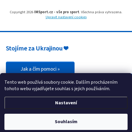
s
u
Copyright 2026
IMSport.cz - vše pro sport
. Všechna práva vyhrazena.
Upravit nastavení cookies
Stojíme za Ukrajinou ❤️
Jak a čím pomoci »
Tento web používá soubory cookie. Dalším procházením
tohoto webu vyjadřujete souhlas s jejich používáním.
Nastavení
Souhlasím