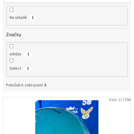
u
Obchodní
k
podmínky
t
Na skladě
1
ů
Tabulky
velikostí
Značky
Značky
Přihlášení
adidas
1
Select
1
Položek k zobrazení:
3
V
Kód:
117396
ý
p
i
s
p