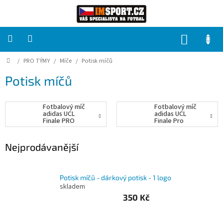
Přejít
na
obsah
NÁKUP
KOŠÍK
Domů
/
PRO TÝMY
/
Míče
/
Potisk míčů
PRO
TÝMY
Potisk míčů
Sady
fotbalových
Fotbalový míč
Fotbalový míč
dresů
adidas UCL
adidas UCL
Finale PRO
Finale Pro
JD0188
JX9077
HRÁČ
Nejprodávanější
Brankáři
Potisk míčů - dárkový potisk - 1 logo
skladem
Potisk,
350 Kč
grafika,
reklamní
služby