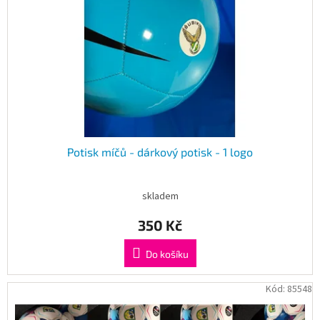
r
o
d
u
k
t
ů
Potisk míčů - dárkový potisk - 1 logo
skladem
350 Kč
Do košíku
Kód:
85548