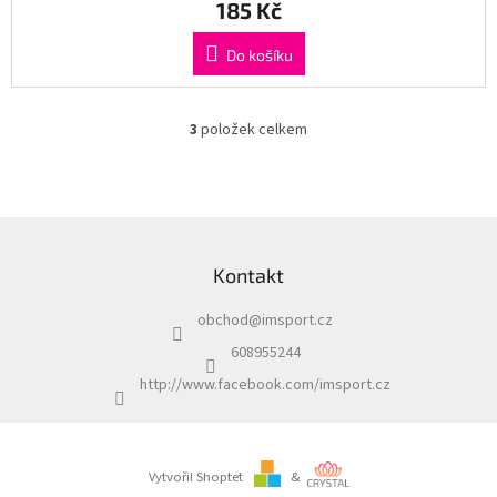
185 Kč
Do košíku
3
položek celkem
O
v
l
á
d
Z
a
á
c
Kontakt
p
í
a
p
obchod
@
imsport.cz
t
r
í
v
608955244
k
http://www.facebook.com/imsport.cz
y
v
ý
p
i
Vytvořil Shoptet
&