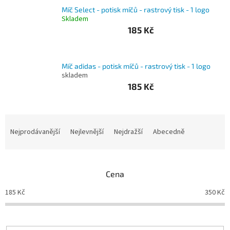
Míč Select - potisk míčů - rastrový tisk - 1 logo
Branky
Skladem
185 Kč
Jarda
Kužel
-
Okresní
Míč adidas - potisk míčů - rastrový tisk - 1 logo
přebor
skladem
185 Kč
Sítě
Ř
Speciální
a
Nejprodávanější
Nejlevnější
Nejdražší
Abecedně
nabídka
z
e
Obchod
-
n
skladem
Cena
í
p
185
Kč
350
Kč
Poháry
r
o
Kontakty
d