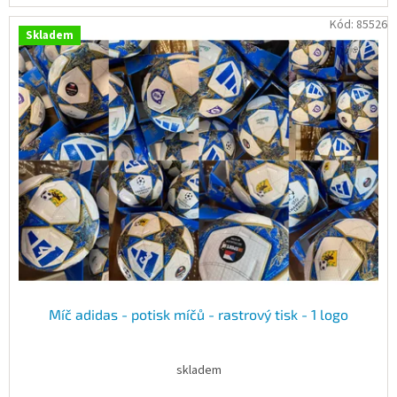
Kód:
85526
Skladem
Míč adidas - potisk míčů - rastrový tisk - 1 logo
skladem