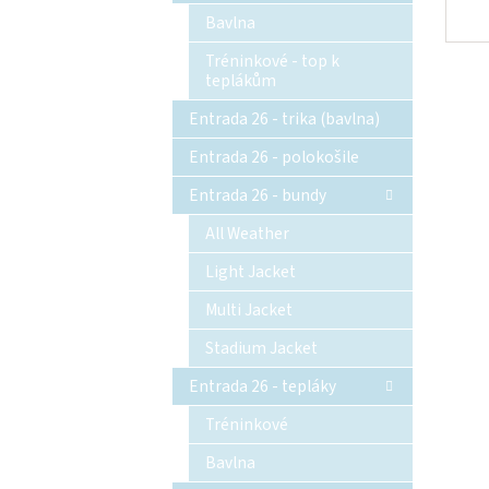
Bavlna
Tréninkové - top k
teplákům
Entrada 26 - trika (bavlna)
Entrada 26 - polokošile
Entrada 26 - bundy
All Weather
Light Jacket
Multi Jacket
Stadium Jacket
Entrada 26 - tepláky
Tréninkové
Bavlna