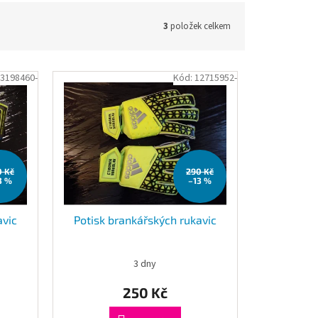
3
položek celkem
3198460-
Kód:
12715952-
0 Kč
290 Kč
3 %
–13 %
avic
Potisk brankářských rukavic
3 dny
250 Kč