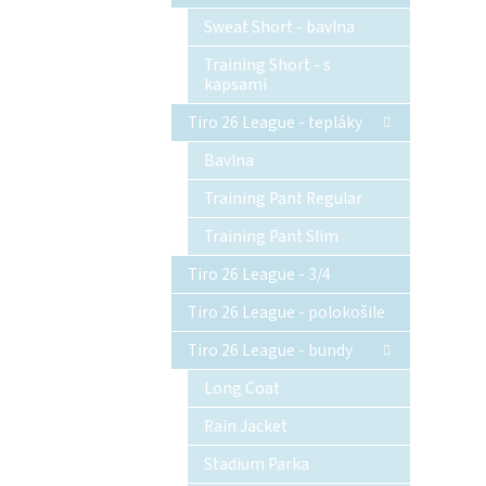
Sweat Short - bavlna
Training Short - s
kapsami
Tiro 26 League - tepláky
Bavlna
Training Pant Regular
Training Pant Slim
Tiro 26 League - 3/4
Tiro 26 League - polokošile
Tiro 26 League - bundy
Long Coat
Rain Jacket
Stadium Parka