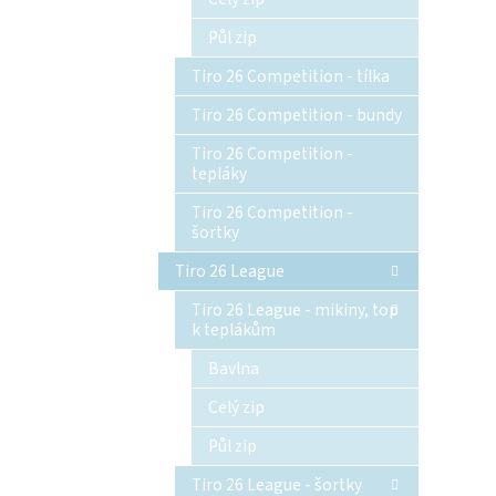
Půl zip
Tiro 26 Competition - tílka
Tiro 26 Competition - bundy
Tiro 26 Competition -
tepláky
Tiro 26 Competition -
šortky
Tiro 26 League
Tiro 26 League - mikiny, top
k teplákům
Bavlna
Celý zip
Půl zip
Tiro 26 League - šortky