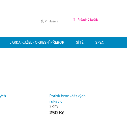
NÁKUPNÍ
Prázdný košík
Přihlášení
KOŠÍK
JARDA KUŽEL - OKRESNÍ PŘEBOR
SÍTĚ
SPECIÁLNÍ NABÍDK
kých
Potisk brankářských
rukavic
3 dny
250 Kč