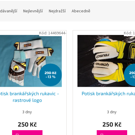
dávanější
Nejlevnější
Nejdražší
Abecedně
Kód:
14469644-
Kód:
1
290 Kč
29
–13 %
–1
tisk brankářských rukavic -
Potisk brankářských ruk
rastrové logo
3 dny
3 dny
250 Kč
250 Kč