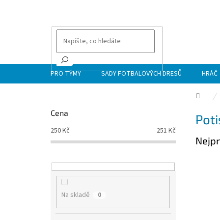
Přejít
na
obsah
PRO TÝMY
SADY FOTBALOVÝCH DRESŮ
HRÁČ
Dom
P
Cena
Poti
o
s
250
Kč
251
Kč
Nejpr
t
r
a
n
n
í
Na skladě
0
p
a