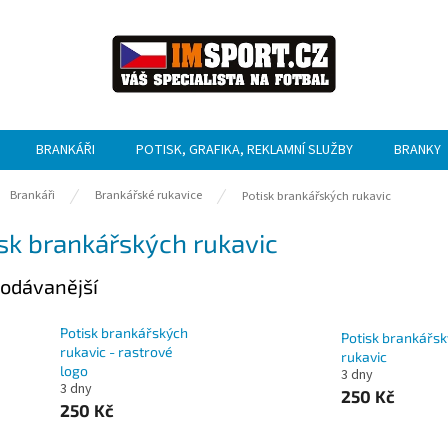
BRANKÁŘI
POTISK, GRAFIKA, REKLAMNÍ SLUŽBY
BRANKY
ů
Brankáři
Brankářské rukavice
Potisk brankářských rukavic
sk brankářských rukavic
odávanější
Potisk brankářských
Potisk brankářs
rukavic - rastrové
rukavic
logo
3 dny
3 dny
250 Kč
250 Kč