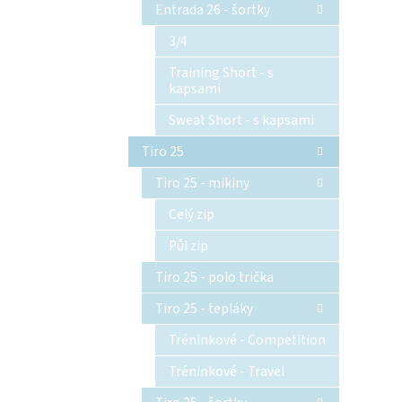
Entrada 26 - šortky
3/4
Training Short - s
kapsami
Sweat Short - s kapsami
Tiro 25
Tiro 25 - mikiny
Celý zip
Půl zip
Tiro 25 - polo trička
Tiro 25 - tepláky
Tréninkové - Competition
Tréninkové - Travel