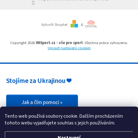
Branky
Vytvořil Shoptet
&
Jarda
Kužel
-
Okresní
Copyright 2026
IMSport.cz - vše pro sport
. Všechna práva vyhrazena.
přebor
Upravit nastavení cookies
Sítě
Speciální
Stojíme za Ukrajinou ❤️
nabídka
Obchod
-
skladem
Jak a čím pomoci »
Tento web používá soubory cookie. Dalším procházením
Poháry
tohoto webu vyjadřujete souhlas s jejich používáním.
Kontakty
Nastavení