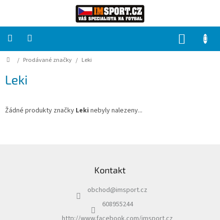
Přejít
na
obsah
NÁKUP
KOŠÍK
Domů
/
Prodávané značky
/
Leki
PRO
TÝMY
Leki
Sady
fotbalových
dresů
Žádné produkty značky
Leki
nebyly nalezeny...
HRÁČ
Z
á
Brankáři
Kontakt
p
a
Potisk,
obchod
@
imsport.cz
t
grafika,
reklamní
í
608955244
služby
http://www.facebook.com/imsport.cz