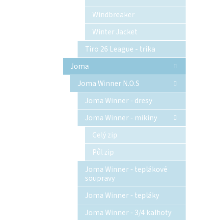
Windbreaker
Winter Jacket
Tiro 26 League - trika
Joma
Joma Winner N.O.S
Joma Winner - dresy
Joma Winner - mikiny
Celý zip
Půl zip
Joma Winner - teplákové
soupravy
Joma Winner - tepláky
Joma Winner - 3/4 kalhoty