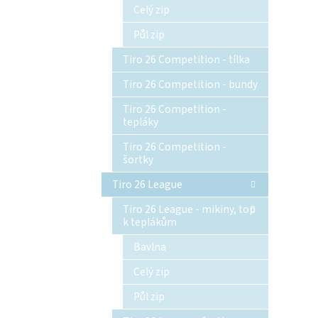
Celý zip
Půl zip
Tiro 26 Competition - tílka
Tiro 26 Competition - bundy
Tiro 26 Competition -
tepláky
Tiro 26 Competition -
šortky
Tiro 26 League
Tiro 26 League - mikiny, top
k teplákům
Bavlna
Celý zip
Půl zip