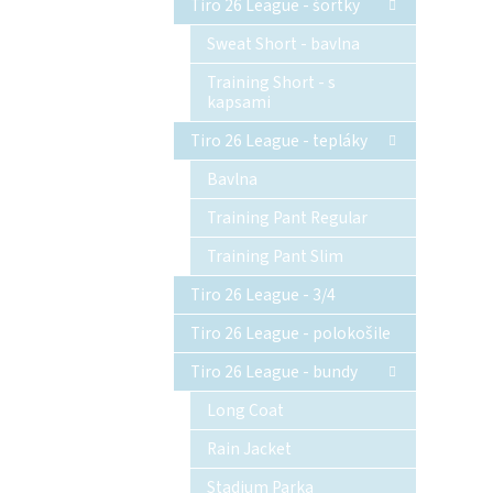
Tiro 26 League - šortky
Sweat Short - bavlna
Training Short - s
kapsami
Tiro 26 League - tepláky
Bavlna
Training Pant Regular
Training Pant Slim
Tiro 26 League - 3/4
Tiro 26 League - polokošile
Tiro 26 League - bundy
Long Coat
Rain Jacket
Stadium Parka