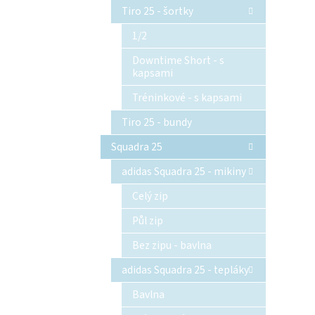
Tiro 25 - šortky
1/2
Downtime Short - s
kapsami
Tréninkové - s kapsami
Tiro 25 - bundy
Squadra 25
adidas Squadra 25 - mikiny
Celý zip
Půl zip
Bez zipu - bavlna
adidas Squadra 25 - tepláky
Bavlna