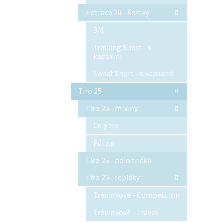
Entrada 26 - šortky
3/4
Training Short - s
kapsami
Sweat Short - s kapsami
Tiro 25
Tiro 25 - mikiny
Celý zip
Půl zip
Tiro 25 - polo trička
Tiro 25 - tepláky
Tréninkové - Competition
Tréninkové - Travel