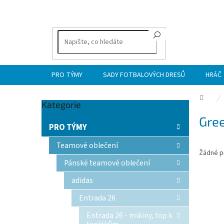
Přejít
na
obsah
PRO TÝMY
SADY FOTBALOVÝCH DRESŮ
HRÁČ
Dom
Přeskočit
Kategorie
P
kategorie
Gree
o
PRO TÝMY
s
t
Teamové oblečení
Žádné p
r
Pánské teamové oblečení
a
n
adidas
n
Entrada 26
í
p
Entrada 26 - mikiny, top k
a