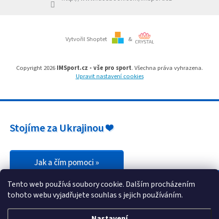
Branky
Vytvořil Shoptet
&
Jarda
Kužel
-
Okresní
Copyright 2026
IMSport.cz - vše pro sport
. Všechna práva vyhrazena.
přebor
Upravit nastavení cookies
Sítě
Speciální
Stojíme za Ukrajinou ❤️
nabídka
Obchod
-
skladem
Jak a čím pomoci »
Tento web používá soubory cookie. Dalším procházením
Poháry
tohoto webu vyjadřujete souhlas s jejich používáním.
Kontakty
Nastavení