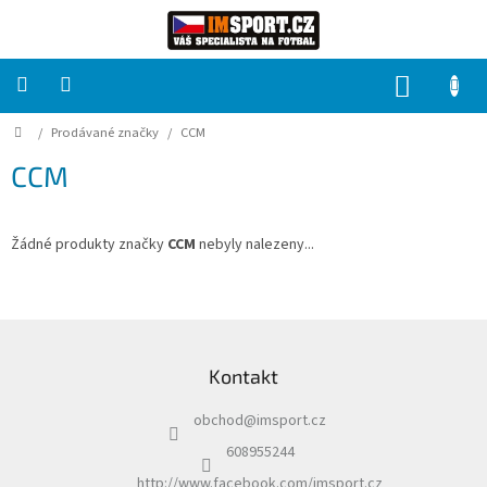
Přejít
na
obsah
NÁKUP
KOŠÍK
Domů
/
Prodávané značky
/
CCM
PRO
TÝMY
CCM
Sady
fotbalových
dresů
Žádné produkty značky
CCM
nebyly nalezeny...
HRÁČ
Z
á
Brankáři
Kontakt
p
a
Potisk,
obchod
@
imsport.cz
t
grafika,
reklamní
í
608955244
služby
http://www.facebook.com/imsport.cz