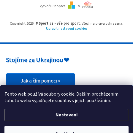
Vytvořil Shoptet
&
Branky
Copyright 2026
IMSport.cz - vše pro sport
. Všechna práva vyhrazena.
Jarda
Upravit nastavení cookies
Kužel
-
Okresní
přebor
Sítě
Stojíme za Ukrajinou ❤️
Speciální
nabídka
Jak a čím pomoci »
Obchod
Tento web používá soubory cookie. Dalším procházením
-
skladem
tohoto webu vyjadřujete souhlas s jejich používáním.
Poháry
Nastavení
Kontakty