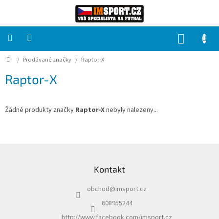
Přejít
na
obsah
NÁKUP
KOŠÍK
Domů
/
Prodávané značky
/
Raptor-X
PRO
TÝMY
Raptor-X
Sady
fotbalových
dresů
Žádné produkty značky
Raptor-X
nebyly nalezeny...
HRÁČ
Z
á
Brankáři
Kontakt
p
a
Potisk,
obchod
@
imsport.cz
t
grafika,
reklamní
í
608955244
služby
http://www.facebook.com/imsport.cz