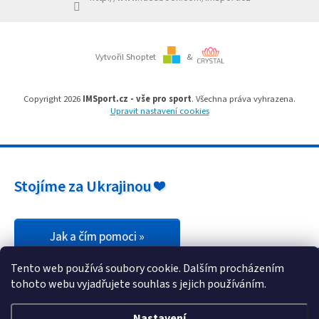
Branky
Vytvořil Shoptet
&
Jarda
Kužel
-
Okresní
Copyright 2026
IMSport.cz - vše pro sport
. Všechna práva vyhrazena.
přebor
Upravit nastavení cookies
Sítě
Speciální
Stojíme za Ukrajinou ❤️
nabídka
Obchod
-
skladem
Jak a čím pomoci »
Tento web používá soubory cookie. Dalším procházením
Poháry
tohoto webu vyjadřujete souhlas s jejich používáním.
Kontakty
Nastavení