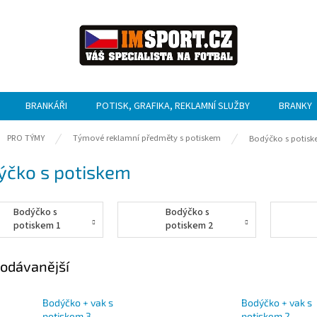
BRANKÁŘI
POTISK, GRAFIKA, REKLAMNÍ SLUŽBY
BRANKY
ů
PRO TÝMY
Týmové reklamní předměty s potiskem
Bodýčko s potis
ýčko s potiskem
Bodýčko s
Bodýčko s
potiskem 1
potiskem 2
odávanější
Bodýčko + vak s
Bodýčko + vak s
potiskem 3
potiskem 2