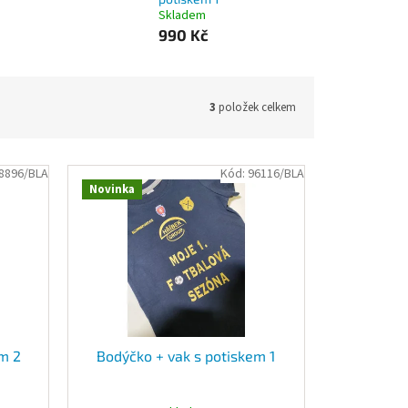
Skladem
990 Kč
3
položek celkem
8896/BLA
Kód:
96116/BLA
Novinka
em 2
Bodýčko + vak s potiskem 1