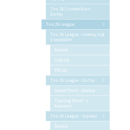
Tiro 26 Competition -
šortky
Tiro 26 League
Tiro 26 League - mikiny, top
k teplákům
Bavlna
Celý zip
Půl zip
Tiro 26 League - šortky
Sweat Short - bavlna
Training Short - s
kapsami
Tiro 26 League - tepláky
Bavlna