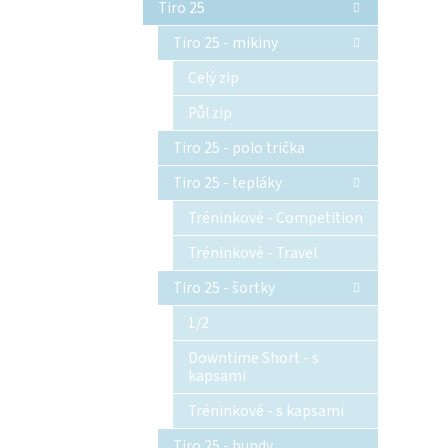
Tiro 25
Tiro 25 - mikiny
Celý zip
Půl zip
Tiro 25 - polo trička
Tiro 25 - tepláky
Tréninkové - Competition
Tréninkové - Travel
Tiro 25 - šortky
1/2
Downtime Short - s
kapsami
Tréninkové - s kapsami
Tiro 25 - bundy