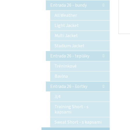
Entrada 26 - bundy
All Weather
Light Jacket
Multi Jacket
Stadium Jacket
Entrada 26 - tepláky
Tréninkové
Bavlna
Entrada 26 - šortky
3/4
Training Short - s
kapsami
Sweat Short - s kapsami