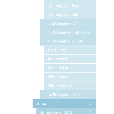
Training Pant Regular
Training Pant Slim
Tiro 26 League - 3/4
Tiro 26 League - polokošile
Tiro 26 League - bundy
Long Coat
Rain Jacket
Stadium Parka
Windbreaker
Winter Jacket
Tiro 26 League - trika
Joma
Joma Winner N.O.S