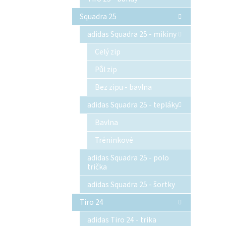
Squadra 25
adidas Squadra 25 - mikiny
Celý zip
Půl zip
Bez zipu - bavlna
adidas Squadra 25 - tepláky
Bavlna
Tréninkové
adidas Squadra 25 - polo
trička
adidas Squadra 25 - šortky
Tiro 24
adidas Tiro 24 - trika