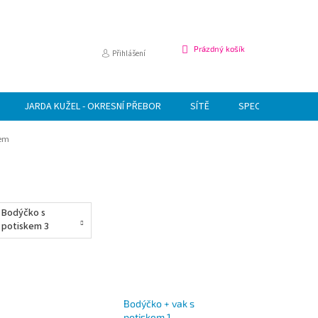
NÁKUPNÍ
Prázdný košík
Přihlášení
KOŠÍK
JARDA KUŽEL - OKRESNÍ PŘEBOR
SÍTĚ
SPECIÁLNÍ NABÍDK
kem
Bodýčko s
potiskem 3
Bodýčko + vak s
potiskem 1