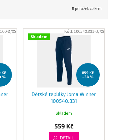
5
položek celkem
.100-D/XS
Kód:
100540.331-D/XS
Skladem
9 Kč
859 Kč
4 %
–34 %
nner
Dětské tepláky Joma Winner
100540.331
Skladem
559 Kč
DETAIL