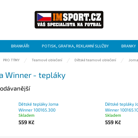
BRANKÁŘI
POTISK, GRAFIKA, REKLAMNÍ SLUŽBY
BRANKY
ů
PRO TÝMY
Teamové oblečení
Dětské teamové oblečení
Jom
a Winner - tepláky
odávanější
Dětské tepláky Joma
Dětské tepláky 
Winner 100165.300
Winner 100165.1
Skladem
Skladem
559 Kč
559 Kč