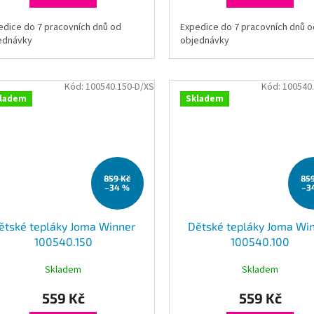
edice do 7 pracovních dnů od
Expedice do 7 pracovních dnů o
ednávky
objednávky
Kód:
100540.150-D/XS
Kód:
100540
ladem
Skladem
859 Kč
85
–34 %
–3
ětské tepláky Joma Winner
Dětské tepláky Joma Wi
100540.150
100540.100
Skladem
Skladem
559 Kč
559 Kč