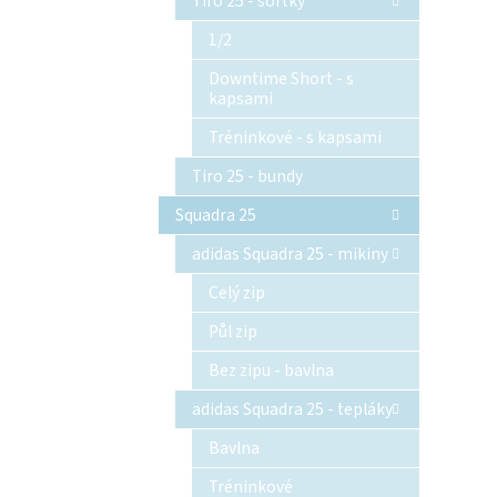
Tiro 25 - šortky
1/2
Downtime Short - s
kapsami
Tréninkové - s kapsami
Tiro 25 - bundy
Squadra 25
adidas Squadra 25 - mikiny
Celý zip
Půl zip
Bez zipu - bavlna
adidas Squadra 25 - tepláky
Bavlna
Tréninkové