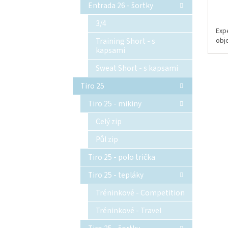
Entrada 26 - šortky
3/4
Exp
obj
Training Short - s
kapsami
Sweat Short - s kapsami
Tiro 25
Tiro 25 - mikiny
Celý zip
Půl zip
Tiro 25 - polo trička
Tiro 25 - tepláky
Tréninkové - Competition
Tréninkové - Travel