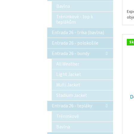
Bavlna
Exp
Tréninkové - top k
obj
teplákům
Entrada 26 - trika (bavlna)
Sk
Entrada 26 - polokošile
Entrada 26 - bundy
All Weather
Light Jacket
Multi Jacket
Stadium Jacket
D
Entrada 26 - tepláky
Tréninkové
Bavlna