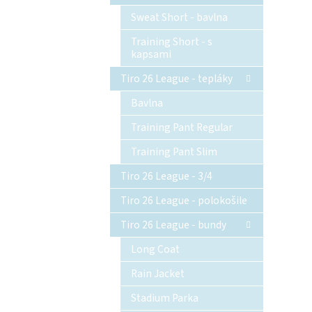
Sweat Short - bavlna
Training Short - s
kapsami
Tiro 26 League - tepláky
Bavlna
Training Pant Regular
Training Pant Slim
Tiro 26 League - 3/4
Tiro 26 League - polokošile
Tiro 26 League - bundy
Long Coat
Rain Jacket
Stadium Parka