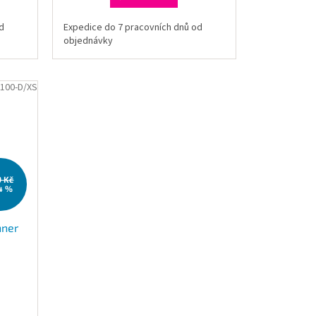
d
Expedice do 7 pracovních dnů od
objednávky
.100-D/XS
9 Kč
4 %
nner