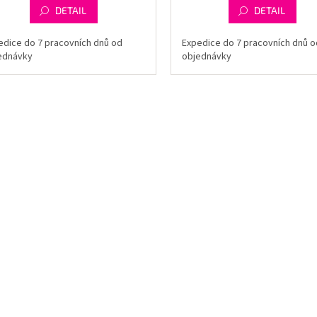
DETAIL
DETAIL
edice do 7 pracovních dnů od
Expedice do 7 pracovních dnů o
ednávky
objednávky
O
v
l
á
d
a
c
í
p
r
v
k
y
v
ý
p