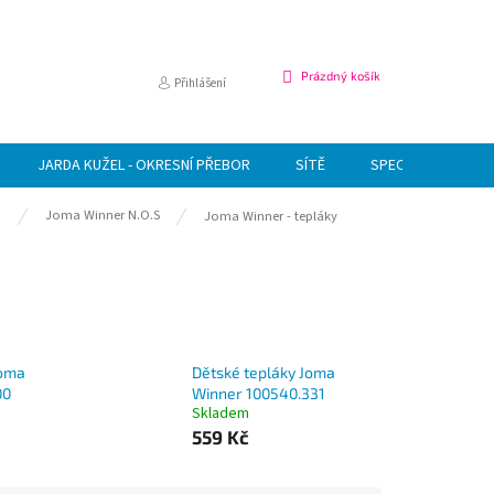
NÁKUPNÍ
Prázdný košík
Přihlášení
KOŠÍK
JARDA KUŽEL - OKRESNÍ PŘEBOR
SÍTĚ
SPECIÁLNÍ NABÍDK
a
Joma Winner N.O.S
Joma Winner - tepláky
Joma
Dětské tepláky Joma
00
Winner 100540.331
Skladem
559 Kč