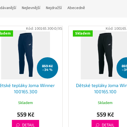
dávanější
Nejlevnější
Nejdražší
Abecedně
Kód:
100165.300-D/XS
Kód:
100165
ladem
Skladem
859 Kč
85
–34 %
–3
ětské tepláky Joma Winner
Dětské tepláky Joma Wi
100165.300
100165.100
Skladem
Skladem
559 Kč
559 Kč
DETAIL
DETAIL