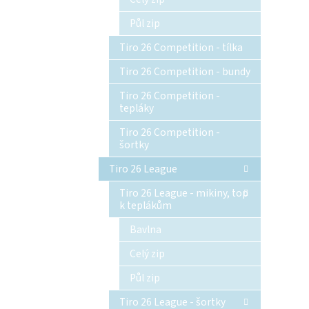
Půl zip
Tiro 26 Competition - tílka
Tiro 26 Competition - bundy
Tiro 26 Competition -
tepláky
Tiro 26 Competition -
šortky
Tiro 26 League
Tiro 26 League - mikiny, top
k teplákům
Bavlna
Celý zip
Půl zip
Tiro 26 League - šortky