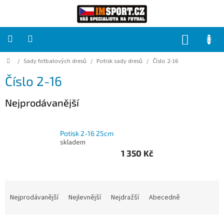
Přejít
na
obsah
NÁKUP
KOŠÍK
Domů
/
Sady fotbalových dresů
/
Potisk sady dresů
/
Číslo 2-16
PRO
TÝMY
Číslo 2-16
Sady
Nejprodávanější
fotbalových
dresů
Potisk 2-16 25cm
HRÁČ
skladem
1 350 Kč
Brankáři
Ř
Potisk,
a
Nejprodávanější
Nejlevnější
Nejdražší
Abecedně
grafika,
reklamní
z
služby
e