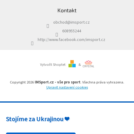
a
á
c
Kontakt
p
í
a
p
obchod
@
imsport.cz
t
r
í
v
608955244
k
http://www.facebook.com/imsport.cz
y
v
ý
p
i
Vytvořil Shoptet
&
s
u
Copyright 2026
IMSport.cz - vše pro sport
. Všechna práva vyhrazena.
Upravit nastavení cookies
Stojíme za Ukrajinou ❤️