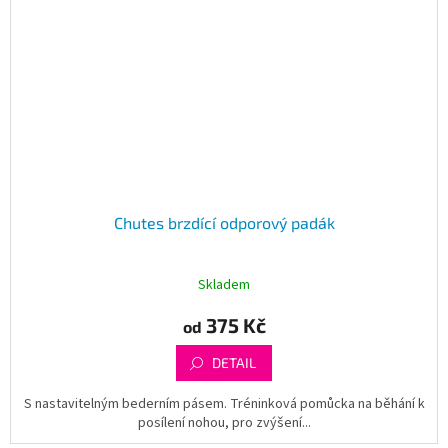
Chutes brzdící odporový padák
Skladem
375 Kč
od
DETAIL
S nastavitelným bederním pásem. Tréninková pomůcka na běhání k
posílení nohou, pro zvýšení...