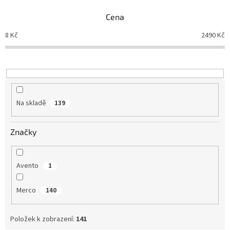
n
Obchodní
podmínky
Cena
í
p
8
Kč
2490
Kč
Tabulky
r
velikostí
o
d
Značky
u
k
Přihlášení
t
Na skladě
139
ů
Značky
Avento
1
Merco
140
Položek k zobrazení:
141