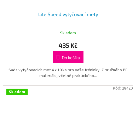
Lite Speed vytyčovací mety
Skladem
435 Kč
Do košíku
Sada vytyčovacích met 4 x 10 ks pro vaše tréninky. Z pružného PE
materiálu, včetně praktického...
Kód:
28429
Skladem