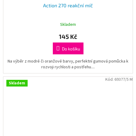
Action 270 reakční míč
Skladem
145 Kč
Do košíku
Na výběr z modré či oranžové barvy, perfektní gumová pomůcka k
rozvoji rychlosti a postřehu....
Kód:
69377/5 M
Skladem