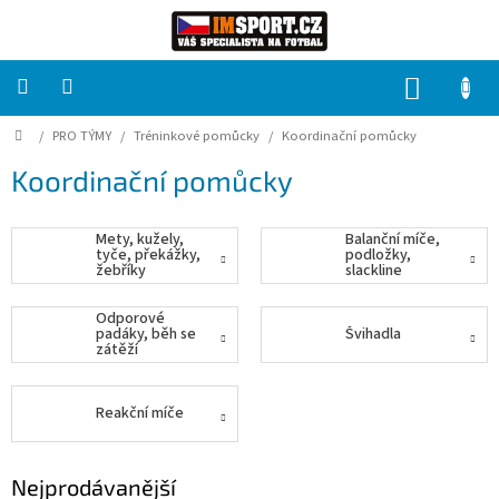
Přejít
na
obsah
NÁKUP
KOŠÍK
Domů
/
PRO TÝMY
/
Tréninkové pomůcky
/
Koordinační pomůcky
PRO
TÝMY
Koordinační pomůcky
Sady
fotbalových
Mety, kužely,
Balanční míče,
dresů
tyče, překážky,
podložky,
žebříky
slackline
HRÁČ
Odporové
padáky, běh se
Švihadla
zátěží
Brankáři
Reakční míče
Potisk,
grafika,
reklamní
služby
Nejprodávanější