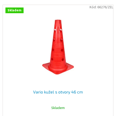
V
Kód:
66276/ZEL
Skladem
ý
p
i
s
p
r
o
d
u
k
t
ů
Vario kužel s otvory 46 cm
Skladem