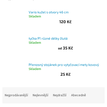
Branky
Vario kužel s otvory 46 cm
Skladem
Jarda
120 Kč
Kužel
-
Okresní
přebor
tyčka P1 různé délky žlutá
Skladem
Sítě
35 Kč
od
Speciální
nabídka
Přenosný stojánek pro vytyčovací mety kovový
Skladem
Obchod
25 Kč
-
skladem
Ř
Poháry
a
Nejprodávanější
Nejlevnější
Nejdražší
Abecedně
z
Kontakty
e