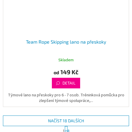
Team Rope Skipping lano na přeskoky
Skladem
149 Kč
od
DETAIL
Týmové lano na přeskoky pro 6 - 7 osob. Tréninková pomůcka pro
zlepšení týmové spolupráce,...
NAČÍST 18 DALŠÍCH
S
1
8