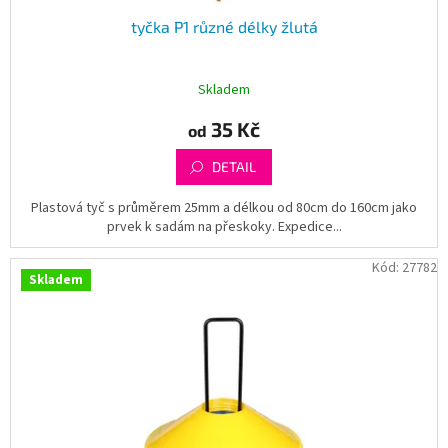
tyčka P1 různé délky žlutá
Skladem
35 Kč
od
DETAIL
Plastová tyč s průměrem 25mm a délkou od 80cm do 160cm jako
prvek k sadám na přeskoky. Expedice...
Kód:
27782
Skladem