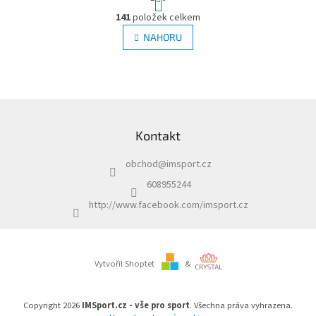
t
O
r
141
položek celkem
v
á
l
NAHORU
n
á
k
d
o
v
a
á
c
n
í
Z
í
p
á
r
Kontakt
p
v
a
k
obchod
@
imsport.cz
t
y
í
v
608955244
ý
http://www.facebook.com/imsport.cz
p
i
s
u
Vytvořil Shoptet
&
Copyright 2026
IMSport.cz - vše pro sport
. Všechna práva vyhrazena.