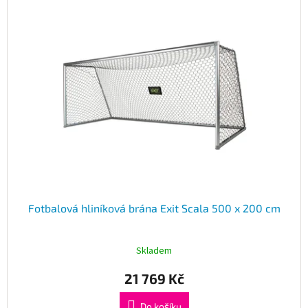
Obchodní
p
podmínky
i
s
Tabulky
p
velikostí
r
Značky
o
d
u
Přihlášení
k
t
ů
Fotbalová hliníková brána Exit Scala 500 x 200 cm
Skladem
21 769 Kč
Do košíku