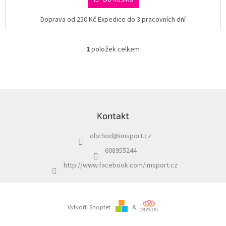
Doprava od 250 Kč Expedice do 3 pracovních dní
1
položek celkem
O
v
l
á
d
Z
a
á
c
Kontakt
p
í
a
p
obchod
@
imsport.cz
t
r
í
v
608955244
k
http://www.facebook.com/imsport.cz
y
v
ý
p
i
Vytvořil Shoptet
&
s
u