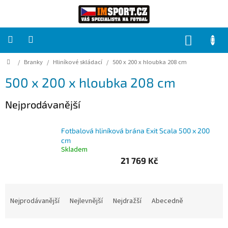
Přejít
na
obsah
NÁKUP
KOŠÍK
Domů
/
Branky
/
Hliníkové skládací
/
500 x 200 x hloubka 208 cm
PRO
TÝMY
500 x 200 x hloubka 208 cm
Sady
Nejprodávanější
fotbalových
dresů
Fotbalová hliníková brána Exit Scala 500 x 200
HRÁČ
cm
Skladem
21 769 Kč
Brankáři
Ř
Potisk,
a
Nejprodávanější
Nejlevnější
Nejdražší
Abecedně
grafika,
reklamní
z
služby
e