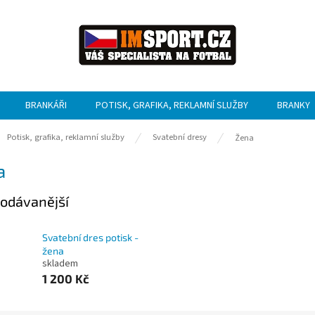
BRANKÁŘI
POTISK, GRAFIKA, REKLAMNÍ SLUŽBY
BRANKY
ů
Potisk, grafika, reklamní služby
Svatební dresy
Žena
a
odávanější
Svatební dres potisk -
žena
skladem
1 200 Kč