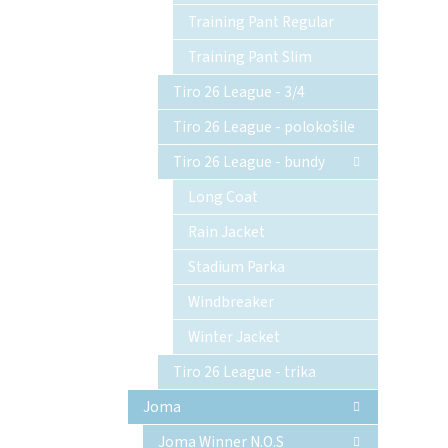
Training Pant Regular
Training Pant Slim
Tiro 26 League - 3/4
Tiro 26 League - polokošile
Tiro 26 League - bundy
Long Coat
Rain Jacket
Stadium Parka
Windbreaker
Winter Jacket
Tiro 26 League - trika
Joma
Joma Winner N.O.S