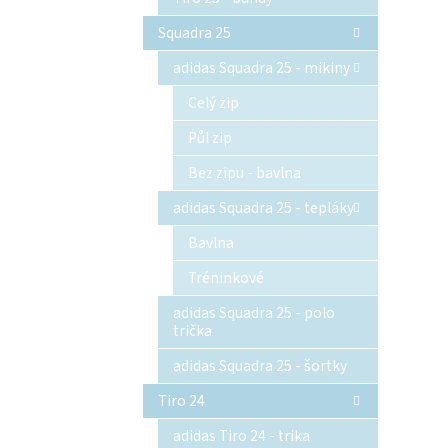
Squadra 25
adidas Squadra 25 - mikiny
Celý zip
Půl zip
Bez zipu - bavlna
adidas Squadra 25 - tepláky
Bavlna
Tréninkové
adidas Squadra 25 - polo
trička
adidas Squadra 25 - šortky
Tiro 24
adidas Tiro 24 - trika