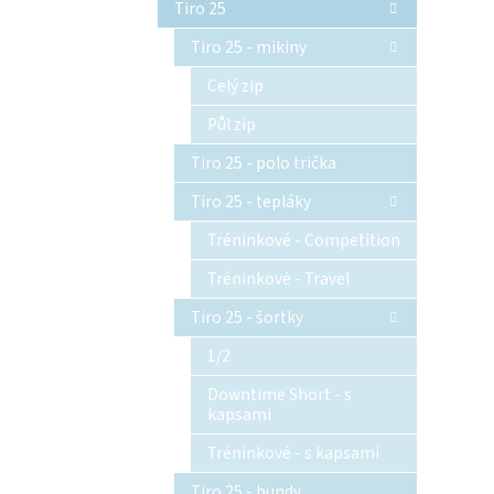
Tiro 25
Tiro 25 - mikiny
Celý zip
Půl zip
Tiro 25 - polo trička
Tiro 25 - tepláky
Tréninkové - Competition
Tréninkové - Travel
Tiro 25 - šortky
1/2
Downtime Short - s
kapsami
Tréninkové - s kapsami
Tiro 25 - bundy