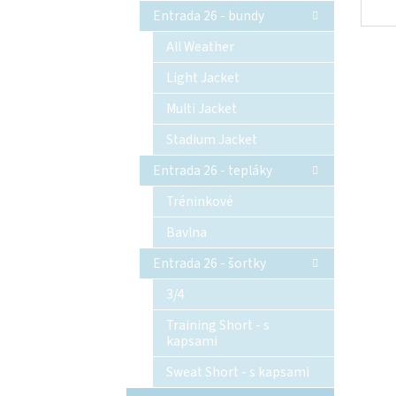
Entrada 26 - bundy
All Weather
Light Jacket
Multi Jacket
Stadium Jacket
Entrada 26 - tepláky
Tréninkové
Bavlna
Entrada 26 - šortky
3/4
Training Short - s
kapsami
Sweat Short - s kapsami