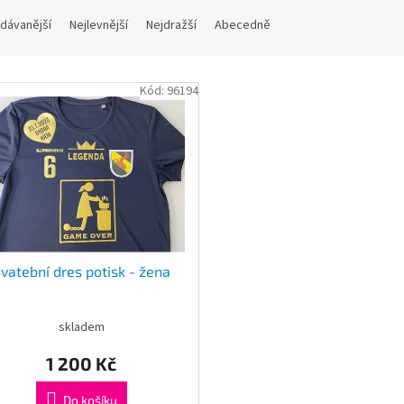
dávanější
Nejlevnější
Nejdražší
Abecedně
Kód:
96194
vatební dres potisk - žena
skladem
1 200 Kč
Do košíku