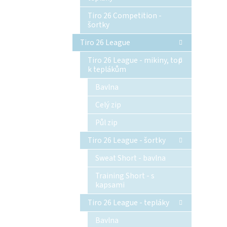
Tiro 26 Competition -
šortky
Tiro 26 League
Tiro 26 League - mikiny, top
k teplákům
Bavlna
Celý zip
Půl zip
Tiro 26 League - šortky
Sweat Short - bavlna
Training Short - s
kapsami
Tiro 26 League - tepláky
Bavlna