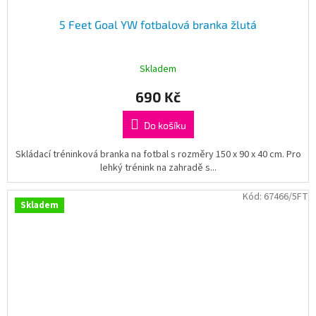
5 Feet Goal YW fotbalová branka žlutá
Skladem
690 Kč
Do košíku
Skládací tréninková branka na fotbal s rozměry 150 x 90 x 40 cm. Pro
lehký trénink na zahradě s...
Kód:
67466/5FT
Skladem