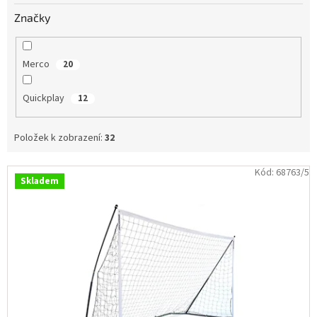
Obchodní
Značky
podmínky
Tabulky
velikostí
Merco
20
Značky
Quickplay
12
Přihlášení
Položek k zobrazení:
32
V
Kód:
68763/5
Skladem
ý
p
i
s
p
r
o
d
u