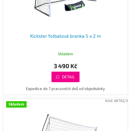
k
t
ů
Kickster fotbalová branka 5 x 2 m
Skladem
3 490 Kč
DETAIL
Expedice do 7 pracovních dnů od objednávky
Kód:
68762/3
Skladem