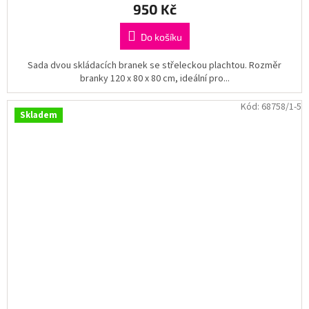
950 Kč
Do košíku
Sada dvou skládacích branek se střeleckou plachtou. Rozměr
branky 120 x 80 x 80 cm, ideální pro...
Kód:
68758/1-5
Skladem