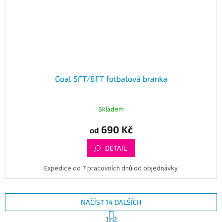
Goal 5FT/8FT fotbalová branka
Skladem
690 Kč
od
DETAIL
Expedice do 7 pracovních dnů od objednávky
NAČÍST 14 DALŠÍCH
S
1
2