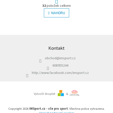
t
O
r
32
položek celkem
v
á
l
NAHORU
n
á
k
d
o
v
a
á
c
n
í
Z
í
p
á
r
Kontakt
p
v
a
k
obchod
@
imsport.cz
t
y
í
v
608955244
ý
http://www.facebook.com/imsport.cz
p
i
s
u
Vytvořil Shoptet
&
Copyright 2026
IMSport.cz - vše pro sport
. Všechna práva vyhrazena.
Upravit nastavení cookies