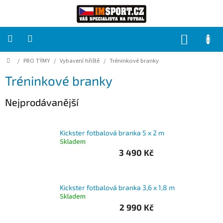
Přejít
na
obsah
NÁKUP
KOŠÍK
Domů
/
PRO TÝMY
/
Vybavení hřiště
/
Tréninkové branky
PRO
TÝMY
Tréninkové branky
Sady
Nejprodávanější
fotbalových
dresů
Kickster fotbalová branka 5 x 2 m
HRÁČ
Skladem
3 490 Kč
Brankáři
Kickster fotbalová branka 3,6 x 1,8 m
Potisk,
Skladem
grafika,
reklamní
2 990 Kč
služby