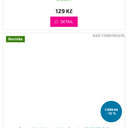
129 Kč
DETAIL
Kód:
CV0053010/XL
Novinka
1 399 Kč
–15 %