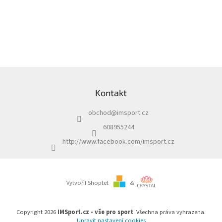
Z
á
Kontakt
p
a
obchod
@
imsport.cz
t
í
608955244
http://www.facebook.com/imsport.cz
Vytvořil Shoptet
&
Copyright 2026
IMSport.cz - vše pro sport
. Všechna práva vyhrazena.
Upravit nastavení cookies