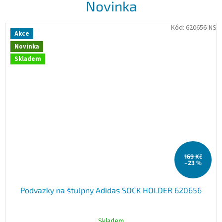
Novinka
Kód:
620656-NS
Akce
Novinka
Skladem
169 Kč
–23 %
Podvazky na štulpny Adidas SOCK HOLDER 620656
Skladem