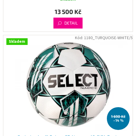
13 500 Kč
DETAIL
Kód:
1180_TURQUOISE-WHITE/5
Skladem
1 690 Kč
–14 %