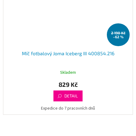
2 190 Kč
–62 %
Míč fotbalový Joma Iceberg III 400854.216
Skladem
829 Kč
DETAIL
Expedice do 7 pracovních dnů