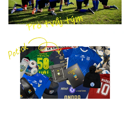
Obchodní
podmínky
Tabulky
velikostí
Značky
Přihlášení