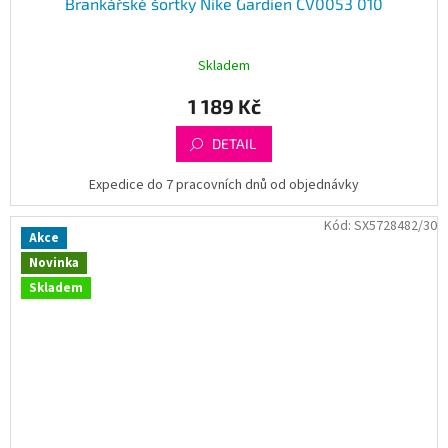
Brankářské šortky Nike Gardien CV0053 010
Skladem
1 189 Kč
DETAIL
Expedice do 7 pracovních dnů od objednávky
Kód:
SX5728482/30
Akce
Novinka
Skladem