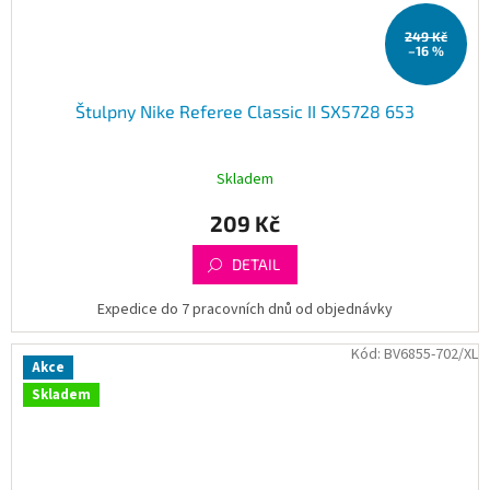
249 Kč
–16 %
Štulpny Nike Referee Classic II SX5728 653
Skladem
209 Kč
DETAIL
Expedice do 7 pracovních dnů od objednávky
Kód:
BV6855-702/XL
Akce
Skladem