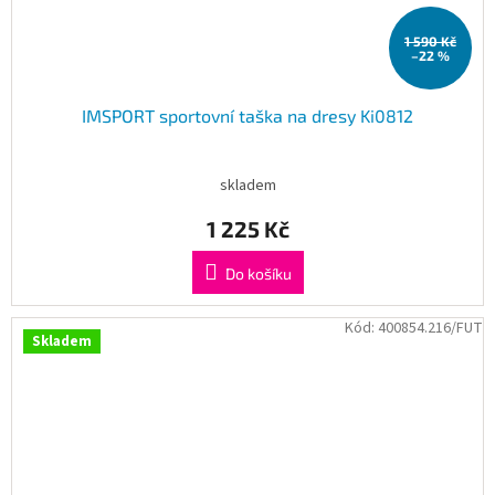
1 590 Kč
–22 %
IMSPORT sportovní taška na dresy Ki0812
skladem
1 225 Kč
Do košíku
Kód:
400854.216/FUT
Skladem