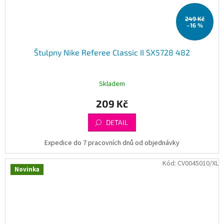
249 Kč
–16 %
Štulpny Nike Referee Classic II SX5728 482
Skladem
209 Kč
DETAIL
Expedice do 7 pracovních dnů od objednávky
Kód:
CV0045010/XL
Novinka