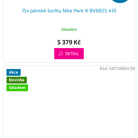
15x pánské šortky Nike Park III BV6855 410
Skladem
5 379 Kč
DETAIL
Kód:
SX5728653/30
Akce
Novinka
Skladem