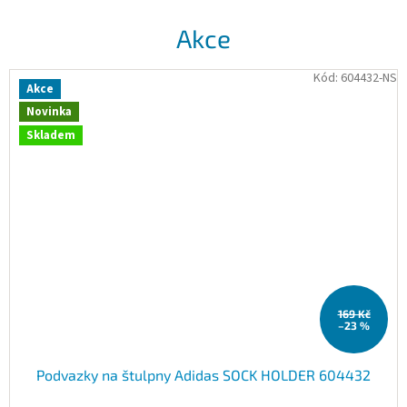
Akce
Kód:
604432-NS
Akce
Novinka
Skladem
169 Kč
–23 %
Podvazky na štulpny Adidas SOCK HOLDER 604432