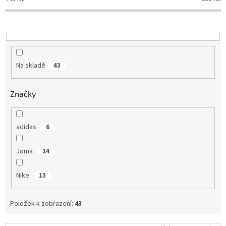
r
Obchodní
o
podmínky
d
Tabulky
u
velikostí
k
t
Značky
Na skladě
43
ů
Přihlášení
Značky
adidas
6
Joma
24
Nike
13
Položek k zobrazení:
43