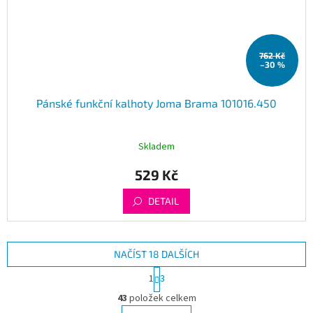
762 Kč
–30 %
Pánské funkční kalhoty Joma Brama 101016.450
Skladem
529 Kč
DETAIL
NAČÍST 18 DALŠÍCH
S
1
3
t
O
r
43
položek celkem
v
á