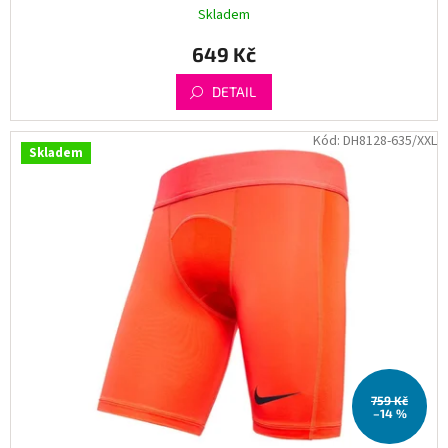
Skladem
649 Kč
DETAIL
Kód:
DH8128-635/XXL
Skladem
759 Kč
–14 %