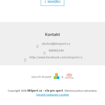
l
NAHORU
n
á
k
d
o
v
a
á
c
n
í
Z
í
p
á
r
Kontakt
p
v
a
k
obchod
@
imsport.cz
t
y
í
v
608955244
ý
http://www.facebook.com/imsport.cz
p
i
s
u
Vytvořil Shoptet
&
Copyright 2026
IMSport.cz - vše pro sport
. Všechna práva vyhrazena.
Upravit nastavení cookies