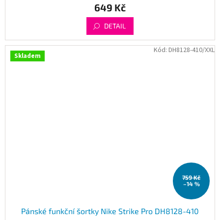
649 Kč
DETAIL
Kód:
DH8128-410/XXL
Skladem
759 Kč
–14 %
Pánské funkční šortky Nike Strike Pro DH8128-410