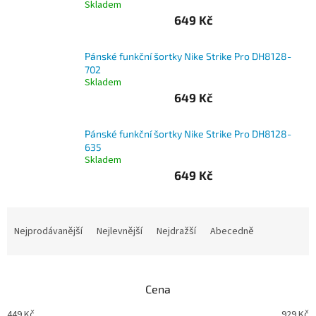
Skladem
649 Kč
Branky
Pánské funkční šortky Nike Strike Pro DH8128-
Jarda
Kužel
702
-
Skladem
Okresní
649 Kč
přebor
Pánské funkční šortky Nike Strike Pro DH8128-
Sítě
635
Skladem
649 Kč
Speciální
nabídka
Ř
Obchod
-
a
Nejprodávanější
Nejlevnější
Nejdražší
Abecedně
skladem
z
e
Poháry
n
Cena
í
Kontakty
p
449
Kč
929
Kč