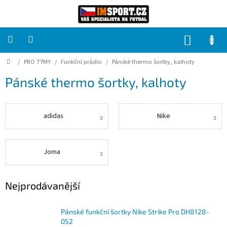
Přejít
na
obsah
NÁKUP
KOŠÍK
Domů
/
PRO TÝMY
/
Funkční prádlo
/
Pánské thermo šortky, kalhoty
PRO
TÝMY
Pánské thermo šortky, kalhoty
Sady
fotbalových
dresů
adidas
Nike
HRÁČ
Joma
Brankáři
Nejprodávanější
Potisk,
grafika,
reklamní
Pánské funkční šortky Nike Strike Pro DH8128-
služby
052