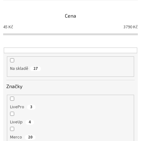
e
Obchodní
n
podmínky
Cena
í
Tabulky
p
velikostí
45
Kč
3790
Kč
r
o
Značky
d
u
Přihlášení
k
t
Na skladě
27
ů
Značky
LivePro
3
LiveUp
4
Merco
20