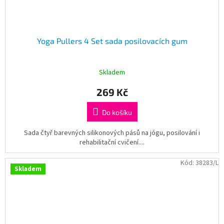
Yoga Pullers 4 Set sada posilovacích gum
Skladem
269 Kč
Do košíku
Sada čtyř barevných silikonových pásů na jógu, posilování i
rehabilitační cvičení....
Kód:
38283/L
Skladem