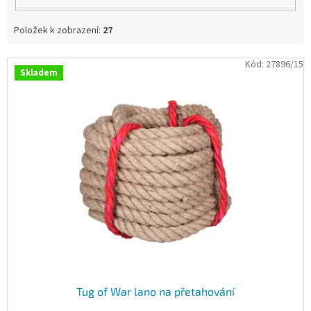
Položek k zobrazení:
27
V
Kód:
27896/15
Skladem
ý
p
i
s
p
r
o
d
u
k
t
ů
Tug of War lano na přetahování