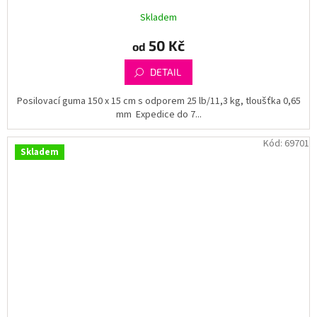
Skladem
50 Kč
od
DETAIL
Posilovací guma 150 x 15 cm s odporem 25 lb/11,3 kg, tloušťka 0,65
mm Expedice do 7...
Kód:
69701
Skladem