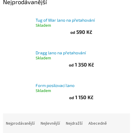
Nejprodávanější
Branky
Tug of War lano na přetahování
Jarda
Skladem
Kužel
590 Kč
od
-
Okresní
přebor
Dragg lano na přetahování
Sítě
Skladem
1 350 Kč
od
Speciální
nabídka
Form posilovací lano
Obchod
Skladem
-
1 150 Kč
od
skladem
Poháry
Ř
a
Nejprodávanější
Nejlevnější
Nejdražší
Abecedně
Kontakty
z