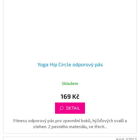
Yoga Hip Circle odporový pás
Skladem
169 Kč
DETAIL
Fitness odporový pás pro zpevnění boků, hýžďových svalů a
stehen. Z pevného materiálu, ve třech...
Kód:
37012