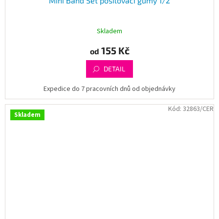
Mini Band Set posilovací gumy 1/2
Skladem
155 Kč
od
DETAIL
Expedice do 7 pracovních dnů od objednávky
Kód:
32863/CER
Skladem