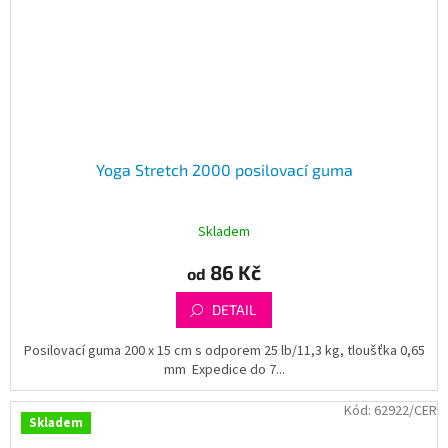
Yoga Stretch 2000 posilovací guma
Skladem
86 Kč
od
DETAIL
Posilovací guma 200 x 15 cm s odporem 25 lb/11,3 kg, tloušťka 0,65
mm Expedice do 7...
Kód:
62922/CER
Skladem