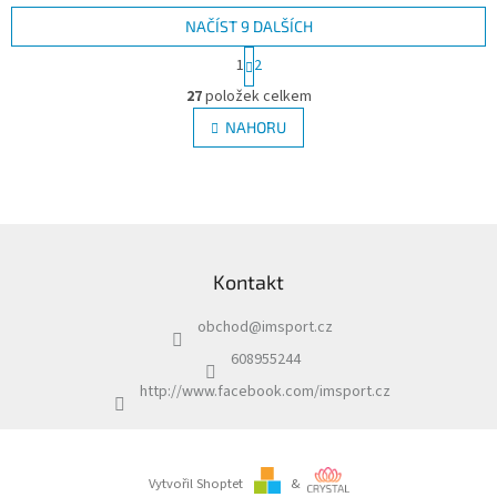
NAČÍST 9 DALŠÍCH
S
1
2
t
O
r
27
položek celkem
v
á
l
NAHORU
n
á
k
d
o
v
a
á
c
n
í
Z
í
p
á
r
Kontakt
p
v
a
k
obchod
@
imsport.cz
t
y
í
v
608955244
ý
http://www.facebook.com/imsport.cz
p
i
s
u
Vytvořil Shoptet
&