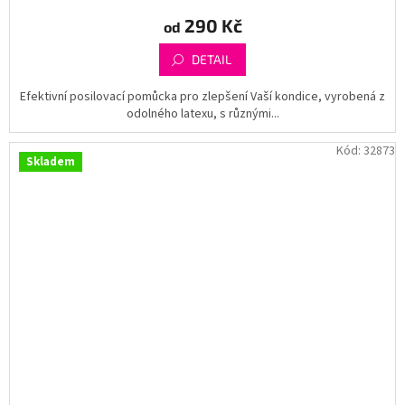
290 Kč
od
DETAIL
Efektivní posilovací pomůcka pro zlepšení Vaší kondice, vyrobená z
odolného latexu, s různými...
Kód:
32873
Skladem