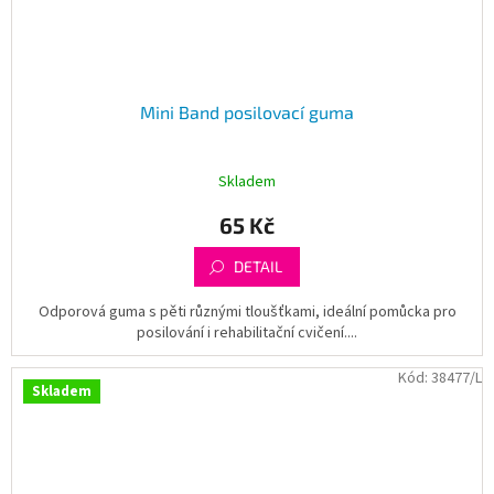
Mini Band posilovací guma
Skladem
65 Kč
DETAIL
Odporová guma s pěti různými tloušťkami, ideální pomůcka pro
posilování i rehabilitační cvičení....
Kód:
38477/L
Skladem