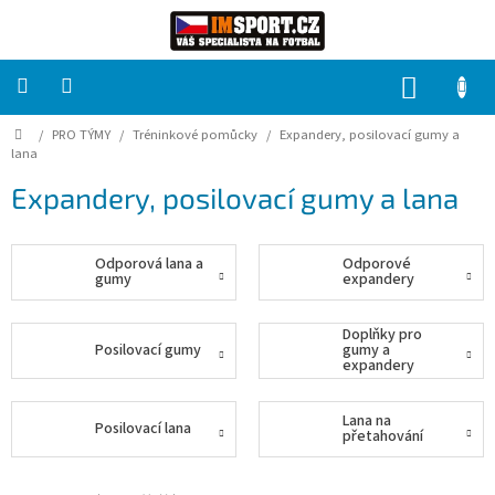
Přejít
na
obsah
NÁKUP
KOŠÍK
Domů
/
PRO TÝMY
/
Tréninkové pomůcky
/
Expandery, posilovací gumy a
PRO
TÝMY
lana
Expandery, posilovací gumy a lana
Sady
fotbalových
dresů
Odporová lana a
Odporové
gumy
expandery
HRÁČ
Doplňky pro
Posilovací gumy
gumy a
Brankáři
expandery
Lana na
Potisk,
Posilovací lana
přetahování
grafika,
reklamní
služby