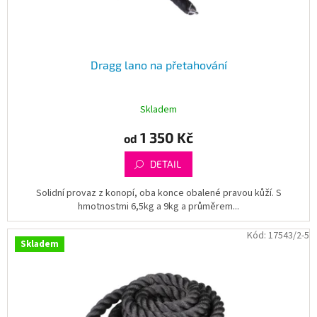
Dragg lano na přetahování
Skladem
1 350 Kč
od
DETAIL
Solidní provaz z konopí, oba konce obalené pravou kůží. S
hmotnostmi 6,5kg a 9kg a průměrem...
Kód:
17543/2-5
Skladem