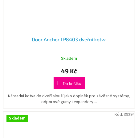
Door Anchor LP8403 dveřní kotva
Skladem
49 Kč
Do košíku
Náhradní kotva do dveří slouží jako doplněk pro závěsné systémy,
odporové gumy i expandery....
Kód:
39294
Skladem