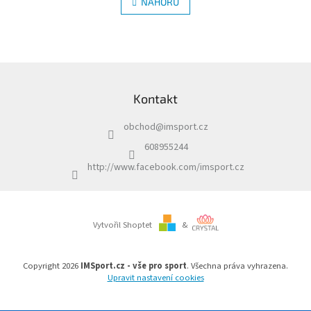
l
NAHORU
n
á
k
d
o
v
a
á
c
n
í
Z
í
p
á
r
Kontakt
p
v
a
k
obchod
@
imsport.cz
t
y
í
v
608955244
ý
http://www.facebook.com/imsport.cz
p
i
s
u
Vytvořil Shoptet
&
Copyright 2026
IMSport.cz - vše pro sport
. Všechna práva vyhrazena.
Upravit nastavení cookies