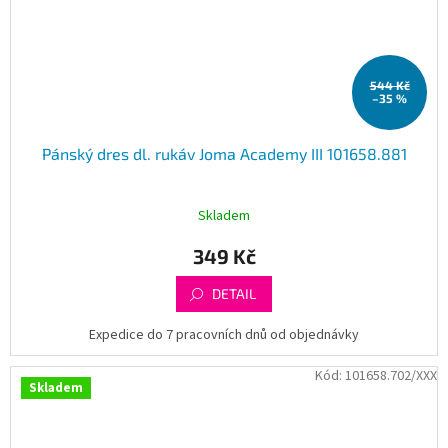
544 Kč
–35 %
Pánský dres dl. rukáv Joma Academy III 101658.881
Skladem
349 Kč
DETAIL
Expedice do 7 pracovních dnů od objednávky
Kód:
101658.702/XXX
Skladem