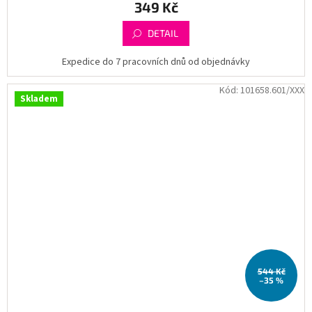
349 Kč
DETAIL
Expedice do 7 pracovních dnů od objednávky
Kód:
101658.601/XXX
Skladem
544 Kč
–35 %