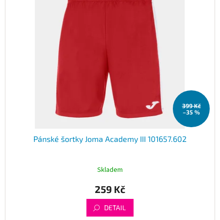
399 Kč
–35 %
Pánské šortky Joma Academy III 101657.602
Skladem
259 Kč
DETAIL