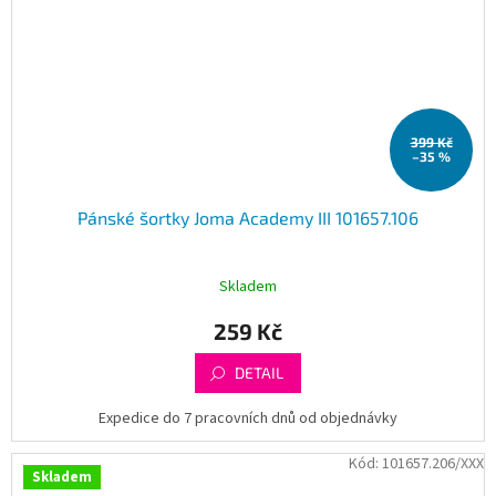
399 Kč
–35 %
Pánské šortky Joma Academy III 101657.106
Skladem
259 Kč
DETAIL
Expedice do 7 pracovních dnů od objednávky
Kód:
101657.206/XXX
Skladem