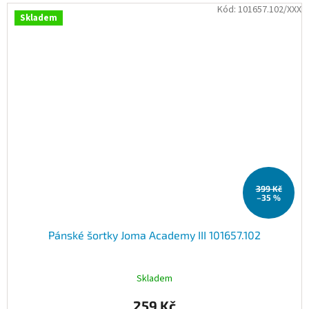
Kód:
101657.102/XXX
Skladem
399 Kč
–35 %
Pánské šortky Joma Academy III 101657.102
Skladem
259 Kč