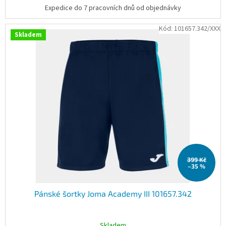
Expedice do 7 pracovních dnů od objednávky
Kód:
101657.342/XXX
Skladem
399 Kč
–35 %
Pánské šortky Joma Academy III 101657.342
Skladem