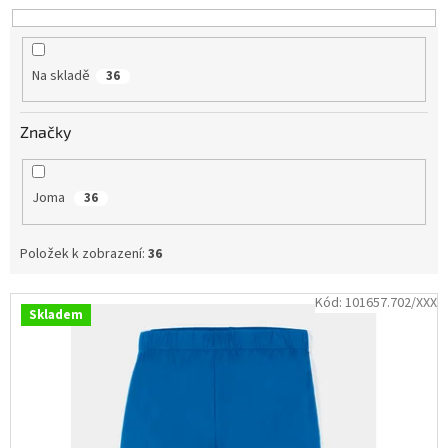
d
Obchodní
u
podmínky
k
t
Tabulky
Na skladě
36
velikostí
ů
Značky
Značky
Přihlášení
Joma
36
Položek k zobrazení:
36
V
Kód:
101657.702/XXX
Skladem
ý
p
i
s
p
r