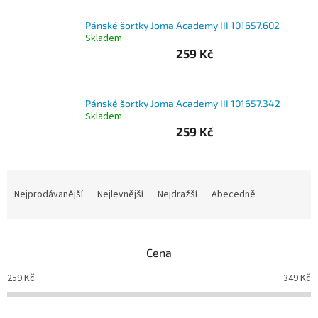
Branky
Pánské šortky Joma Academy III 101657.602
Skladem
259 Kč
Jarda
Kužel
-
Okresní
přebor
Pánské šortky Joma Academy III 101657.342
Skladem
259 Kč
Sítě
Ř
Speciální
nabídka
a
Nejprodávanější
Nejlevnější
Nejdražší
Abecedně
z
Obchod
e
-
skladem
n
Cena
í
p
Poháry
259
Kč
349
Kč
r
o
Kontakty