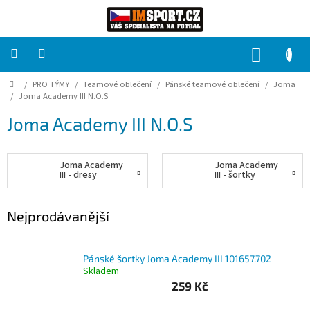
Přejít
na
obsah
NÁKUP
KOŠÍK
Domů
/
PRO TÝMY
/
Teamové oblečení
/
Pánské teamové oblečení
/
Joma
PRO
TÝMY
/
Joma Academy III N.O.S
Joma Academy III N.O.S
Sady
fotbalových
dresů
Joma Academy
Joma Academy
III - dresy
III - šortky
HRÁČ
Nejprodávanější
Brankáři
Pánské šortky Joma Academy III 101657.702
Potisk,
Skladem
grafika,
reklamní
259 Kč
služby