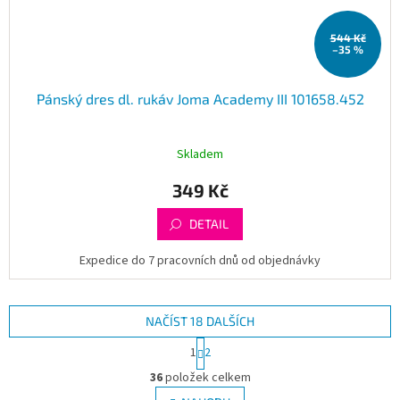
544 Kč
–35 %
Pánský dres dl. rukáv Joma Academy III 101658.452
Skladem
349 Kč
DETAIL
Expedice do 7 pracovních dnů od objednávky
NAČÍST 18 DALŠÍCH
S
1
2
t
O
r
36
položek celkem
v
á