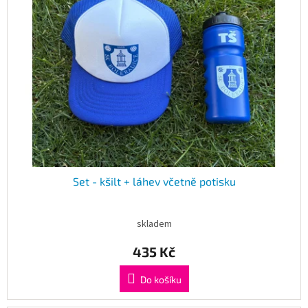
Obchodní
podmínky
Tabulky
velikostí
Značky
Přihlášení
Set - kšilt + láhev včetně potisku
skladem
435 Kč
Do košíku