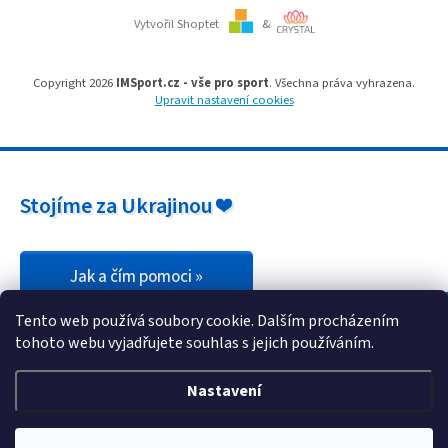
u
Vytvořil Shoptet
&
Copyright 2026
IMSport.cz - vše pro sport
. Všechna práva vyhrazena.
Upravit nastavení cookies
Stojíme za Ukrajinou ❤️
Jak a čím pomoci »
Tento web používá soubory cookie. Dalším procházením
tohoto webu vyjadřujete souhlas s jejich používáním.
Nastavení