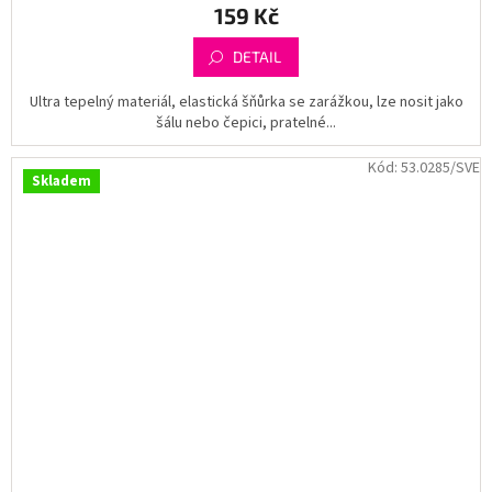
159 Kč
DETAIL
Ultra tepelný materiál, elastická šňůrka se zarážkou, lze nosit jako
šálu nebo čepici, pratelné...
Kód:
53.0285/SVE
Skladem