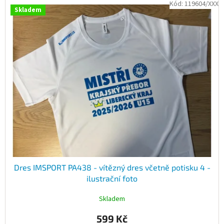
Kód:
119604/XXX
Skladem
Dres IMSPORT PA438 - vítězný dres včetně potisku 4 -
ilustrační foto
Skladem
599 Kč