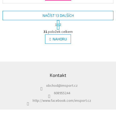
NAČÍST 13 DALŠÍCH
S
1
2
t
O
r
31
položek celkem
v
á
l
NAHORU
n
á
k
d
o
v
a
á
c
n
í
Z
í
p
á
r
Kontakt
p
v
a
k
obchod
@
imsport.cz
t
y
í
v
608955244
ý
http://www.facebook.com/imsport.cz
p
i
s