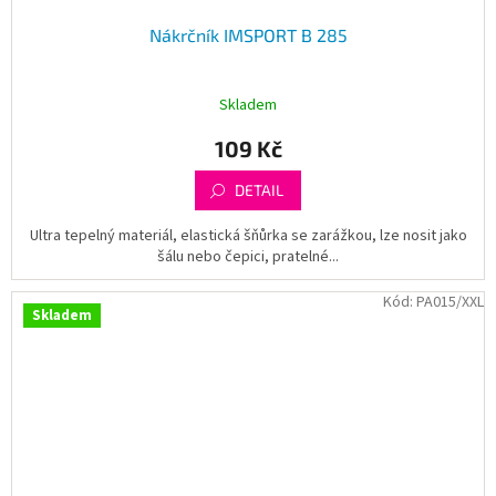
Nákrčník IMSPORT B 285
Skladem
109 Kč
DETAIL
Ultra tepelný materiál, elastická šňůrka se zarážkou, lze nosit jako
šálu nebo čepici, pratelné...
Kód:
PA015/XXL
Skladem