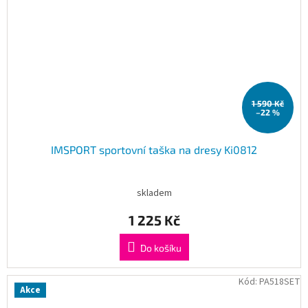
1 590 Kč
–22 %
IMSPORT sportovní taška na dresy Ki0812
skladem
1 225 Kč
Do košíku
Kód:
PA518SET
Akce