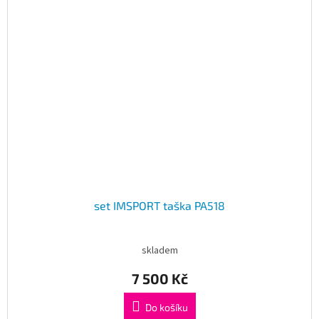
set IMSPORT taška PA518
skladem
7 500 Kč
Do košíku