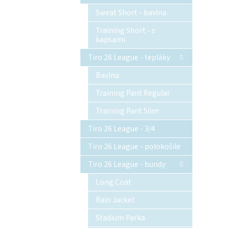
Sweat Short - bavlna
Training Short - s
kapsami
Tiro 26 League - tepláky
Bavlna
Training Pant Regular
Training Pant Slim
Tiro 26 League - 3/4
Tiro 26 League - polokošile
Tiro 26 League - bundy
Long Coat
Rain Jacket
Stadium Parka