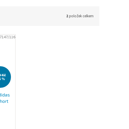
2
položek celkem
7147/116
9 Kč
6 %
didas
Short