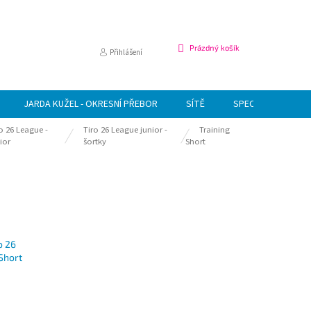
NÁKUPNÍ
Prázdný košík
Přihlášení
KOŠÍK
JARDA KUŽEL - OKRESNÍ PŘEBOR
SÍTĚ
SPECIÁLNÍ NABÍDK
o 26 League -
Tiro 26 League junior -
Training
ior
šortky
Short
o 26
Short