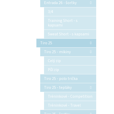
Entrada 26 - šortky
3/4
Training Short - s
kapsami
Sweat Short - s kapsami
Tiro 25
Tiro 25 - mikiny
Celý zip
Půl zip
Tiro 25 - polo trička
Tiro 25 - tepláky
Tréninkové - Competition
Tréninkové - Travel