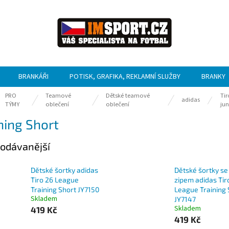
BRANKÁŘI
POTISK, GRAFIKA, REKLAMNÍ SLUŽBY
BRANKY
PRO
Teamové
Dětské teamové
Tir
ů
adidas
TÝMY
oblečení
oblečení
jun
ning Short
odávanější
Dětské šortky adidas
Dětské šortky se
Tiro 26 League
zipem adidas Tir
Training Short JY7150
League Training 
Skladem
JY7147
Skladem
419 Kč
419 Kč