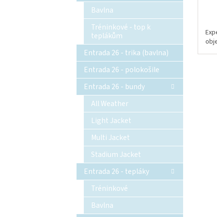
Bavlna
Tréninkové - top k
Exp
teplákům
obj
Entrada 26 - trika (bavlna)
Entrada 26 - polokošile
Entrada 26 - bundy
All Weather
Light Jacket
Multi Jacket
Stadium Jacket
Entrada 26 - tepláky
Tréninkové
Bavlna