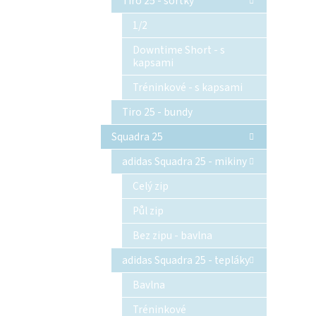
Tiro 25 - šortky
1/2
Downtime Short - s
kapsami
Tréninkové - s kapsami
Tiro 25 - bundy
Squadra 25
adidas Squadra 25 - mikiny
Celý zip
Půl zip
Bez zipu - bavlna
adidas Squadra 25 - tepláky
Bavlna
Tréninkové