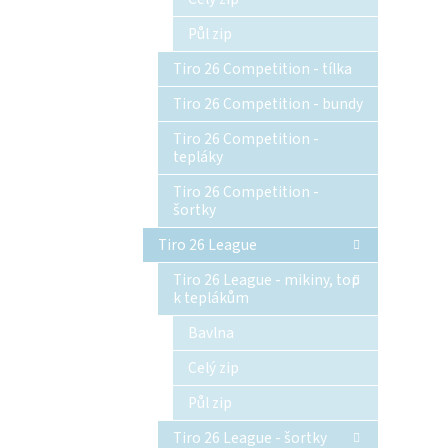
Půl zip
Tiro 26 Competition - tílka
Tiro 26 Competition - bundy
Tiro 26 Competition -
tepláky
Tiro 26 Competition -
šortky
Tiro 26 League
Tiro 26 League - mikiny, top
k teplákům
Bavlna
Celý zip
Půl zip
Tiro 26 League - šortky