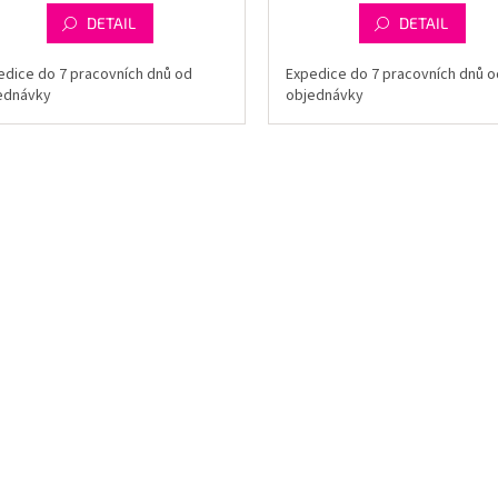
DETAIL
DETAIL
edice do 7 pracovních dnů od
Expedice do 7 pracovních dnů o
ednávky
objednávky
O
v
l
á
d
a
c
í
p
r
v
k
y
v
ý
p