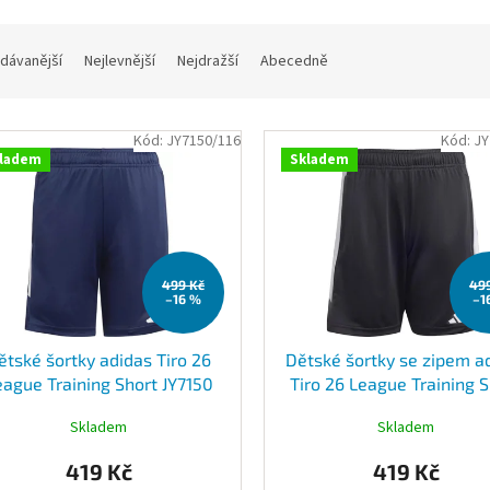
dávanější
Nejlevnější
Nejdražší
Abecedně
Kód:
JY7150/116
Kód:
JY
ladem
Skladem
499 Kč
49
–16 %
–1
ětské šortky adidas Tiro 26
Dětské šortky se zipem a
eague Training Short JY7150
Tiro 26 League Training 
JY7147
Skladem
Skladem
419 Kč
419 Kč