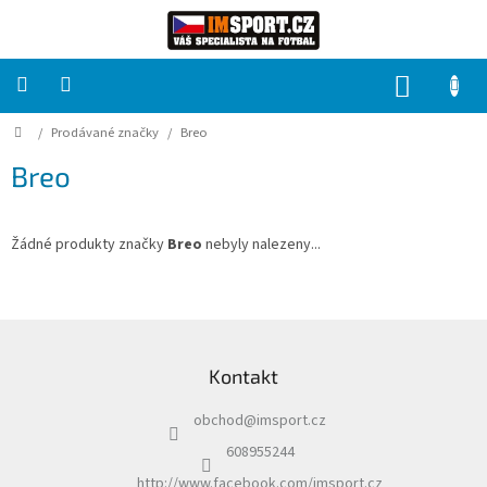
Přejít
na
obsah
NÁKUP
KOŠÍK
Domů
/
Prodávané značky
/
Breo
PRO
TÝMY
Breo
Sady
fotbalových
dresů
Žádné produkty značky
Breo
nebyly nalezeny...
HRÁČ
Z
á
Brankáři
Kontakt
p
a
Potisk,
obchod
@
imsport.cz
t
grafika,
reklamní
í
608955244
služby
http://www.facebook.com/imsport.cz