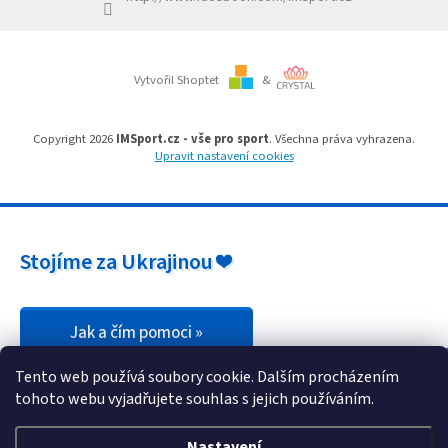
Branky
Vytvořil Shoptet
&
Jarda
Kužel
-
Okresní
Copyright 2026
IMSport.cz - vše pro sport
. Všechna práva vyhrazena.
přebor
Upravit nastavení cookies
Sítě
Speciální
Stojíme za Ukrajinou ❤️
nabídka
Obchod
-
skladem
Jak a čím pomoci »
Tento web používá soubory cookie. Dalším procházením
Poháry
tohoto webu vyjadřujete souhlas s jejich používáním.
Kontakty
Nastavení